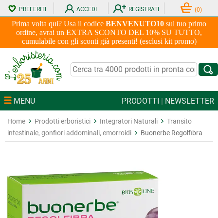
PREFERITI
ACCEDI
REGISTRATI
(
0
)
Prima volta qui? Usa il codice
BENVENUTO10
sul tuo primo
ordine, avrai un EXTRA SCONTO DEL 10% SU TUTTO,
cumulabile con gli sconti già presenti! (esclusi kit promo)
MENU
PRODOTTI
|
NEWSLETTER
Home
Prodotti erboristici
Integratori Naturali
Transito
intestinale, gonfiori addominali, emorroidi
Buonerbe Regolfibra