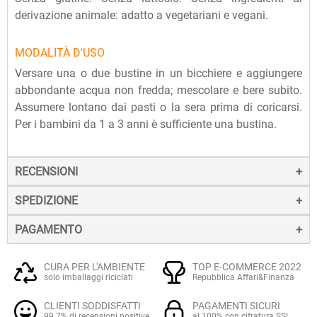
derivazione animale: adatto a vegetariani e vegani.
MODALITÀ D'USO
Versare una o due bustine in un bicchiere e aggiungere
abbondante acqua non fredda; mescolare e bere subito.
Assumere lontano dai pasti o la sera prima di coricarsi.
Per i bambini da 1 a 3 anni è sufficiente una bustina.
RECENSIONI
SPEDIZIONE
PAGAMENTO
La spedizione dei prodotti avviene entro 24 ore dall'ordine
(sabato e festivi esclusi), tramite corriere SDA.
Il pagamento degli ordini può avvenire:
Quando l'ordine sarà spedito, riceverai una e-mail di
CURA PER L'AMBIENTE
TOP E-COMMERCE 2022
solo imballaggi riciclati
Repubblica Affari&Finanza
conferma, contenente un link alla tracciatura online
Con
Carte di credito o debito VISA, Mastercard, PostePay
(e
dell'invio, che ti permetterà di verificare in tempo reale lo
CLIENTI SODDISFATTI
PAGAMENTI SICURI
altre carte prepagate abilitate), su server sicuro Paypal.
stato della spedizione.
99.7% di recensioni positive
al 100% con cifratura SSL