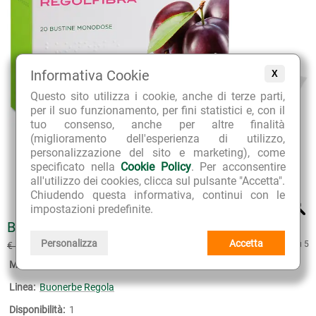
Informativa Cookie
X
Questo sito utilizza i cookie, anche di terze parti,
per il suo funzionamento, per fini statistici e, con il
tuo consenso, anche per altre finalità
(miglioramento dell'esperienza di utilizzo,
personalizzazione del sito e marketing), come
specificato nella
Cookie Policy
. Per acconsentire
all'utilizzo dei cookies, clicca sul pulsante "Accetta".
Chiudendo questa informativa, continui con le
impostazioni predefinite.
BUONERBE REGOLFIBRA
€ 12.15
Personalizza
Accetta
5 su 5
€ 13.50
(sconto 10%)
Marca:
Bios Line
Linea:
Buonerbe Regola
Disponibilità:
1