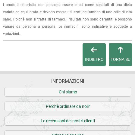
dell'ordine e lo stato della spedizione.
I prodotti erboristici non possono essere intesi come sostituti di una dieta
variata ed equilibrata e devono essere utilizzati nell'ambito di uno stile di vita
Per qualsiasi informazione, contattaci via
e-mail
.
sano. Poichè non si tratta di farmaci, i risultati non sono garantiti e possono
variare da persona a persona. Le immagini sono indicative e soggette a
Per maggiori dettagli, vedi le
Condizioni di vendita
.
variazioni.
INDIETRO
TORNA SU
INFORMAZIONI
Chi siamo
Perchè ordinare da noi?
Le recensioni dei nostri clienti