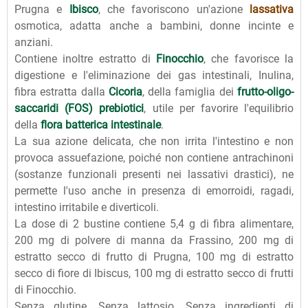
Prugna e
Ibisco
, che favoriscono un'azione
lassativa
osmotica, adatta anche a bambini, donne incinte e
anziani.
Contiene inoltre estratto di
Finocchio
, che favorisce la
digestione e l'eliminazione dei gas intestinali, Inulina,
fibra estratta dalla
Cicoria
, della famiglia dei
frutto-oligo-
saccaridi (FOS) prebiotici
, utile per favorire l'equilibrio
della
flora batterica intestinale
.
La sua azione delicata, che non irrita l'intestino e non
provoca assuefazione, poiché non contiene antrachinoni
(sostanze funzionali presenti nei lassativi drastici), ne
permette l'uso anche in presenza di emorroidi, ragadi,
intestino irritabile e diverticoli.
La dose di 2 bustine contiene 5,4 g di fibra alimentare,
200 mg di polvere di manna da Frassino, 200 mg di
estratto secco di frutto di Prugna, 100 mg di estratto
secco di fiore di Ibiscus, 100 mg di estratto secco di frutti
di Finocchio.
Senza glutine. Senza lattosio. Senza ingredienti di