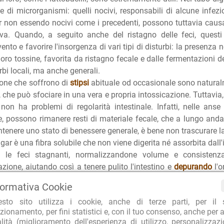
ie di microrganismi: quelli nocivi, responsabili di alcune infezio
r non essendo nocivi come i precedenti, possono tuttavia caus
iva. Quando, a seguito anche del ristagno delle feci, questi
nto e favorire l'insorgenza di vari tipi di disturbi: la presenza n
 loro tossine, favorita da ristagno fecale e dalle fermentazioni 
urbi locali, ma anche generali.
one che soffrono di
stipsi
abituale od occasionale sono natural
, che può sfociare in una vera e propria intossicazione. Tuttav
non ha problemi di regolarità intestinale. Infatti, nelle anse
e, possono rimanere resti di materiale fecale, che a lungo anda
tenere uno stato di benessere generale, è bene non trascurare la s
agar è una fibra solubile che non viene digerita né assorbita dal
a le feci stagnanti, normalizzandone volume e consistenza,
azione, aiutando così a tenere pulito l'intestino e
depurando
l'o
oso, incolore e inodore, dell'alga marina Gelidium amansii: la 
formativa Cookie
o di lavorazione. L'Agar-agar è capace di assorbire circa 200 v
esto sito utilizza i cookie, anche di terze parti, per il 
un delicato effetto
lassativo
. Non agisce però come un lassativo
zionamento, per fini statistici e, con il tuo consenso, anche per a
 il volume del bolo fecale, che attiva la
peristalsi
per una facile
alità (miglioramento dell'esperienza di utilizzo, personalizzaz