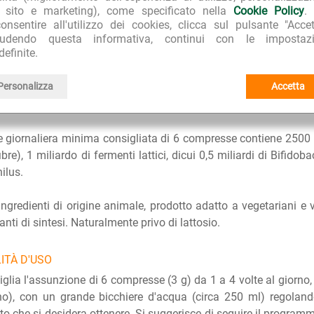
rritativo, con un'azione lassativa meccanica, per ottenere u
l sito e marketing), come specificato nella
Cookie Policy
.
nale. Inglobando nella gelatina le feci vecchie accumulate, tiene 
onsentire all'utilizzo dei cookies, clicca sul pulsante "Accet
ti lattici
probiotici
possono essere utili per riequilibrare la n
iudendo questa informativa, continui con le impostazi
definite.
nali benefici per la salute. Nel nostro apparato gastrointesti
ora: i più importanti batteri salutari sono il Lactobacillus aci
Personalizza
Accetta
nale svolge un ruolo di rilievo nella salute: è strettamente coin
amento del sistema immunitario, sul carico di tossine e sull'in
 giornaliera minima consigliata di 6 compresse contiene 2500 m
ibre), 1 miliardo di fermenti lattici, dicui 0,5 miliardi di Bifido
ilus.
ngredienti di origine animale, prodotto adatto a vegetariani e 
anti di sintesi. Naturalmente privo di lattosio.
ITÀ D'USO
iglia l'assunzione di 6 compresse (3 g) da 1 a 4 volte al gior
no), con un grande bicchiere d'acqua (circa 250 ml) regoland
etto che si desidera ottenere. Si suggerisce di seguire il program