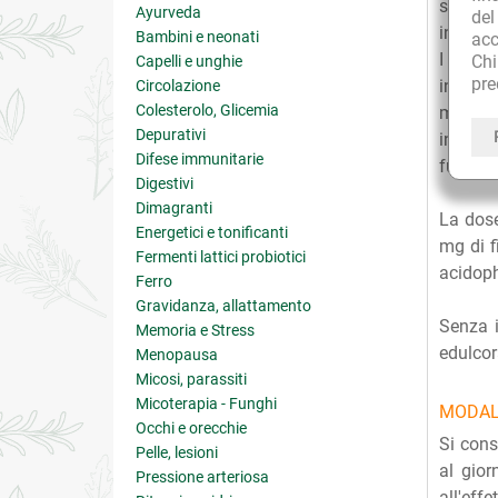
stato i
Ayurveda
de
intesti
Bambini e neonati
acc
I
fermen
Ch
Capelli e unghie
pre
intesti
Circolazione
Colesterolo, Glicemia
microfl
Depurativi
intesti
Difese immunitarie
funzion
Digestivi
Dimagranti
La dose
Energetici e tonificanti
mg di f
Fermenti lattici probiotici
acidoph
Ferro
Gravidanza, allattamento
Senza i
Memoria e Stress
edulcor
Menopausa
Micosi, parassiti
Micoterapia - Funghi
MODAL
Occhi e orecchie
Si cons
Pelle, lesioni
al gior
Pressione arteriosa
all'eff