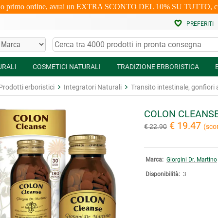
uo primo ordine, avrai un EXTRA SCONTO DEL 10% SU TUTTO, cumulabi
PREFERITI
URALI
COSMETICI NATURALI
TRADIZIONE ERBORISTICA
Prodotti erboristici
Integratori Naturali
Transito intestinale, gonfiori
COLON CLEANS
€ 19.47
€ 22.90
(sco
Marca:
Giorgini Dr. Martino
Disponibilità:
3