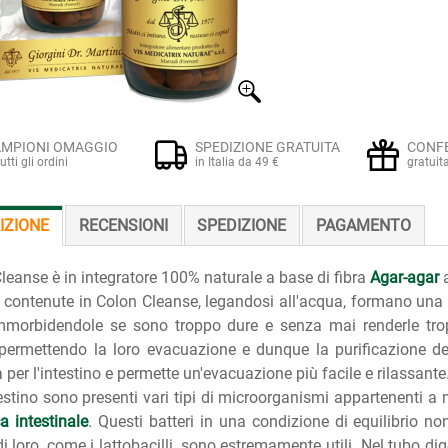
MPIONI OMAGGIO
SPEDIZIONE GRATUITA
CONF
tutti gli ordini
in Italia da 49 €
gratuit
IZIONE
RECENSIONI
SPEDIZIONE
PAGAMENTO
leanse è in integratore 100% naturale a base di fibra
Agar-agar
a
e contenute in Colon Cleanse, legandosi all'acqua, formano un
mmorbidendole se sono troppo dure e senza mai renderle tropp
 permettendo la loro evacuazione e dunque la purificazione de
a per l'intestino e permette un'evacuazione più facile e rilassante
testino sono presenti vari tipi di microorganismi appartenenti a
ca intestinale
. Questi batteri in una condizione di equilibrio n
di loro, come i lattobacilli, sono estremamente utili. Nel tubo di