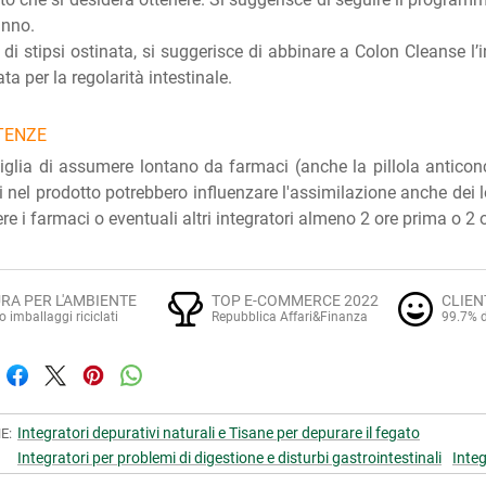
anno.
 di stipsi ostinata, si suggerisce di abbinare a Colon Cleanse l’
ta per la regolarità intestinale.
TENZE
iglia di assumere lontano da farmaci (anche la pillola anticoncez
i nel prodotto potrebbero influenzare l'assimilazione anche dei lo
e i farmaci o eventuali altri integratori almeno 2 ore prima o 2 
RA PER L'AMBIENTE
TOP E-COMMERCE 2022
CLIEN
o imballaggi riciclati
Repubblica Affari&Finanza
99.7% d
Integratori depurativi naturali e Tisane per depurare il fegato
E:
Integratori per problemi di digestione e disturbi gastrointestinali
Integ