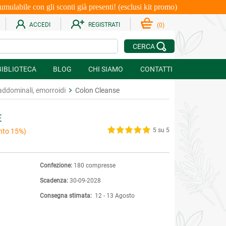
le con gli sconti già presenti! (esclusi kit promo)
ACCEDI
REGISTRATI
(
0
)
CERCA
BIBLIOTECA
BLOG
CHI SIAMO
CONTATTI
 addominali, emorroidi
Colon Cleanse
E
5 su 5
nto 15%)
Confezione:
180 compresse
Scadenza:
30-09-2028
Consegna stimata:
12 - 13 Agosto