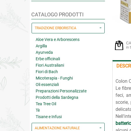
CATALOGO PRODOTTI
TRADIZIONE ERBORISTICA
Aloe Vera e Arborescens
CA
Argilla
in 
Ayurveda
Erbe officinali
Fiori Australiani
DESCR
Fiori di Bach
Micoterapia - Funghi
Colon C
Oli essenziali
Le fibr
Preparazioni Personalizzate
feci, a
Prodotti della Sardegna
scorie,
Tea Tree Oil
delicat
Tè
Nell'in
Tisane e Infusi
batteri
ALIMENTAZIONE NATURALE
alcuni 