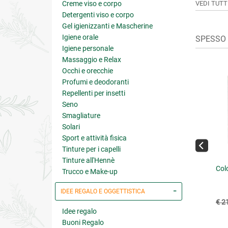
Creme viso e corpo
VEDI TUTT
Detergenti viso e corpo
Gel igienizzanti e Mascherine
Igiene orale
SPESSO 
Igiene personale
Massaggio e Relax
Occhi e orecchie
Profumi e deodoranti
Repellenti per insetti
Seno
Smagliature
Solari
Sport e attività fisica
Tinture per i capelli
Tinture all'Hennè
onerbe Forte Formato
FegatoForte
Col
Trucco e Make-up
xi
IDEE REGALO E OGGETTISTICA
€ 14.31
€ 12.51
15.90
(-10%)
€ 13.90
(-10%)
€ 2
Idee regalo
4.7 su 5
4.8 su 5
Buoni Regalo