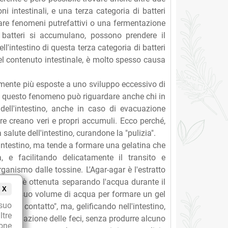
ni intestinali, e una terza categoria di batteri
are fenomeni putrefattivi o una fermentazione
 batteri si accumulano, possono prendere il
ell'intestino di questa terza categoria di batteri
del contenuto intestinale, è molto spesso causa
mente più esposte a uno sviluppo eccessivo di
ia, questo fenomeno può riguardare anche chi in
 dell'intestino, anche in caso di evacuazione
re creano veri e propri accumuli. Ecco perché,
alute dell'intestino, curandone la "pulizia".
l'intestino, ma tende a formare una gelatina che
 e facilitando delicatamente il transito e
rganismo dalle tossine. L'Agar-agar è l'estratto
polvere è ottenuta separando l'acqua durante il
X
olte il suo volume di acqua per formare un gel
suo
 "da contatto", ma, gelificando nell'intestino,
ltre
 evacuazione delle feci, senza produrre alcuno
ione