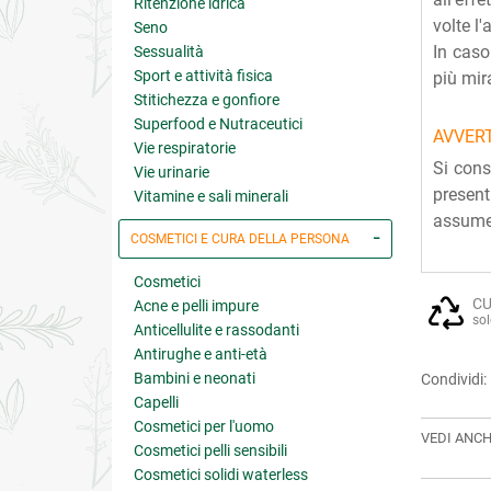
Ritenzione idrica
volte l'
Seno
In caso
Sessualità
Sport e attività fisica
più mira
Stitichezza e gonfiore
Superfood e Nutraceutici
AVVER
Vie respiratorie
Si cons
Vie urinarie
present
Vitamine e sali minerali
assumer
COSMETICI E CURA DELLA PERSONA
Cosmetici
CU
Acne e pelli impure
sol
Anticellulite e rassodanti
Antirughe e anti-età
Bambini e neonati
Condividi:
Capelli
Cosmetici per l'uomo
VEDI ANCH
Cosmetici pelli sensibili
Cosmetici solidi waterless