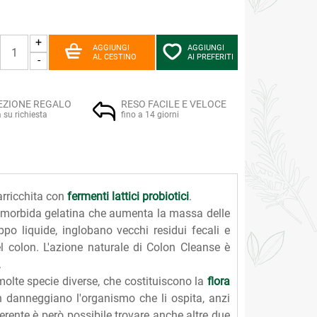
+
AGGIUNGI
AGGIUNGI
AL CESTINO
AI PREFERITI
-
EZIONE REGALO
RESO FACILE E VELOCE
a su richiesta
fino a 14 giorni
rricchita con
fermenti lattici probiotici
.
a morbida gelatina che aumenta la massa delle
o liquide, inglobano vecchi residui fecali e
l colon. L'azione naturale di Colon Cleanse è
.
 molte specie diverse, che costituiscono la
flora
on danneggiano l'organismo che li ospita, anzi
gerente è però possibile trovare anche altre due