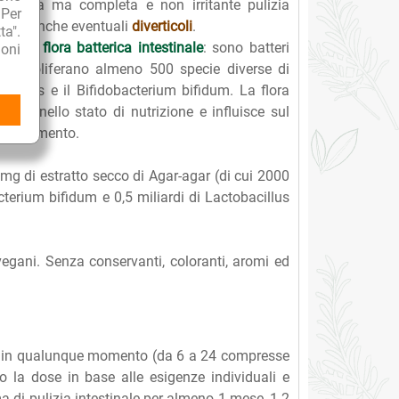
na lenta ma completa e non irritante pulizia
 Per
puliti anche eventuali
diverticoli
.
ta".
aturale
flora batterica intestinale
: sono batteri
oni
nale proliferano almeno 500 specie diverse di
dophilus e il Bifidobacterium bifidum. La flora
volta nello stato di nutrizione e influisce sul
vecchiamento.
g di estratto secco di Agar-agar (di cui 2000
bacterium bifidum e 0,5 miliardi di Lactobacillus
vegani. Senza conservanti, coloranti, aromi ed
no, in qualunque momento (da 6 a 24 compresse
o la dose in base alle esigenze individuali e
ma di pulizia intestinale per almeno 1 mese, 1-2