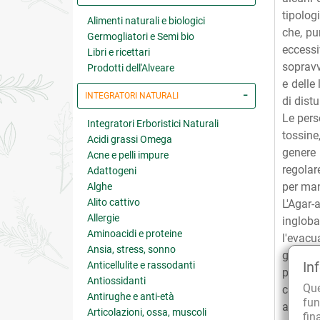
tipolog
Alimenti naturali e biologici
che, pu
Germogliatori e Semi bio
eccess
Libri e ricettari
sopravve
Prodotti dell'Alveare
e delle
INTEGRATORI NATURALI
di dist
Le pers
Integratori Erboristici Naturali
tossine
Acidi grassi Omega
genere 
Acne e pelli impure
regolar
Adattogeni
per man
Alghe
Alito cattivo
L'Agar-
Allergie
inglob
Aminoacidi e proteine
l'evacu
Ansia, stress, sonno
gelatin
In
Anticellulite e rassodanti
process
Antiossidanti
Qu
che ha 
Antirughe e anti-età
fun
aumenta
Articolazioni, ossa, muscoli
fin