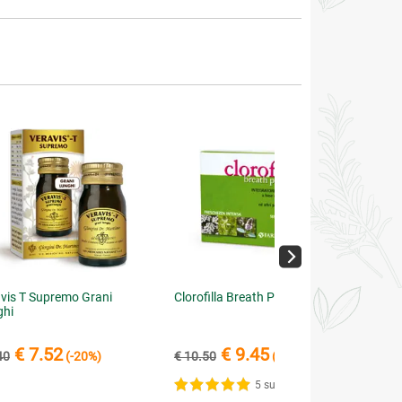
vis T Supremo Grani
Clorofilla Breath Purifing
ghi
€ 7.52
€ 9.45
40
(-20%)
€ 10.50
(-10%)
5 su 5