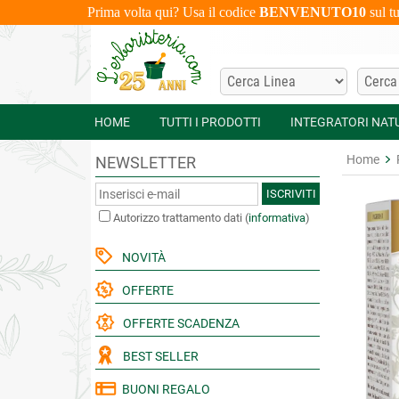
Prima volta qui? Usa il codice
BENVENUTO10
sul t
HOME
TUTTI I PRODOTTI
INTEGRATORI NAT
Home
NEWSLETTER
ISCRIVITI
Autorizzo trattamento dati
(
informativa
)
NOVITÀ
OFFERTE
OFFERTE SCADENZA
BEST SELLER
BUONI REGALO