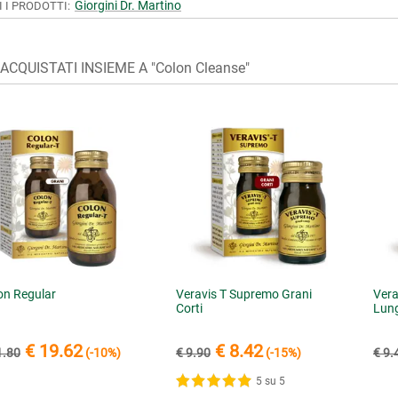
Giorgini Dr. Martino
I I PRODOTTI:
ACQUISTATI INSIEME A "Colon Cleanse"
on Regular
Veravis T Supremo Grani
Vera
Corti
Lun
€ 19.62
€ 8.42
1.80
(-10%)
€ 9.90
(-15%)
€ 9.
5 su 5