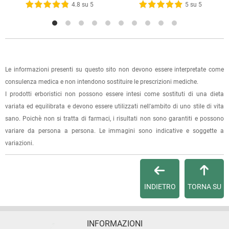
oppure dalla fattura se richiesta al momento dell'ordine
4.8 su 5
5 su 5
(selezionando l'apposita casella del modulo d'ordine e
specificando l'indirizzo di fatturazione).
Dalla tua
Area Cliente
potrai verificare lo stato di lavorazione
dell'ordine e lo stato della spedizione.
Le informazioni presenti su questo sito non devono essere interpretate come
consulenza medica e non intendono sostituire le prescrizioni mediche.
Per qualsiasi informazione, contattaci via
e-mail
.
I prodotti erboristici non possono essere intesi come sostituti di una dieta
variata ed equilibrata e devono essere utilizzati nell'ambito di uno stile di vita
Per maggiori dettagli, vedi le
Condizioni di vendita
.
sano. Poichè non si tratta di farmaci, i risultati non sono garantiti e possono
variare da persona a persona. Le immagini sono indicative e soggette a
variazioni.
INDIETRO
TORNA SU
INFORMAZIONI