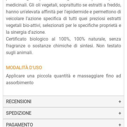
medicinali. Gli oli vegetali, soprattutto se estratti a freddo,
hanno un'elevata affinità per l'epidermide e permettono di
veicolare l'azione specifica di tutti quei preziosi estratti
vegetali bio-attivi, selezionati per le specifiche proprietà e
la sinergia d'azione.
Certificato biologico al 100%, 100% naturale, senza
fragranze o sostanze chimiche di sintesi. Non testato
sugli animali.
MODALITÀ D'USO
Applicare una piccola quantità e massaggiare fino ad
assorbimento
RECENSIONI
SPEDIZIONE
PAGAMENTO
La spedizione dei prodotti avviene entro 24 ore dall'ordine