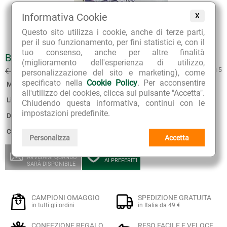
Informativa Cookie
X
Questo sito utilizza i cookie, anche di terze parti,
per il suo funzionamento, per fini statistici e, con il
tuo consenso, anche per altre finalità
BIO BALSAMO MELALEUCA COMPOSITUM
(miglioramento dell'esperienza di utilizzo,
€ 12.51
4 su 5
€ 13.90
(sconto 10%)
personalizzazione del sito e marketing), come
specificato nella
Cookie Policy
. Per acconsentire
Marca:
Cemon
all'utilizzo dei cookies, clicca sul pulsante "Accetta".
Linea:
Bio Balsami
Chiudendo questa informativa, continui con le
impostazioni predefinite.
Disponibilità:
non disponibile.
Confezione:
45 ml
Personalizza
Accetta
ESAURITO
AGGIUNGI
AVVISAMI QUANDO
AI PREFERITI
SARÀ DISPONIBILE
CAMPIONI OMAGGIO
SPEDIZIONE GRATUITA
in tutti gli ordini
in Italia da 49 €
CONFEZIONE REGALO
RESO FACILE E VELOCE