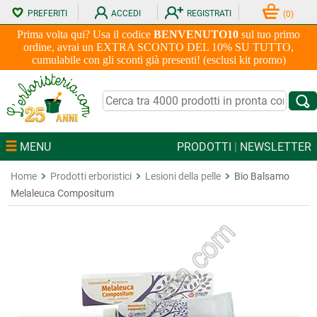
PREFERITI
ACCEDI
REGISTRATI
(
0
)
Prima volta qui? Usa il codice
BENVENUTO10
sul tuo primo
ordine, avrai un EXTRA SCONTO DEL 10% SU TUTTO,
cumulabile con gli sconti già presenti! (esclusi kit promo)
MENU
PRODOTTI
|
NEWSLETTER
Home
Prodotti erboristici
Lesioni della pelle
Bio Balsamo
Melaleuca Compositum