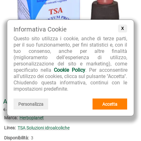
Informativa Cookie
X
Questo sito utilizza i cookie, anche di terze parti,
per il suo funzionamento, per fini statistici e, con il
tuo consenso, anche per altre finalità
(miglioramento dell'esperienza di utilizzo,
personalizzazione del sito e marketing), come
specificato nella
Cookie Policy
. Per acconsentire
all'utilizzo dei cookies, clicca sul pulsante "Accetta".
Chiudendo questa informativa, continui con le
impostazioni predefinite.
ARTIGLIO DEL DIAVOLO TINTURA MADRE TSA
Personalizza
Accetta
€ 13.68
€ 15.20
(sconto 10%)
Marca:
Herboplanet
Linea:
TSA Soluzioni idroalcoliche
Disponibilità:
3