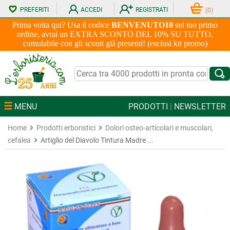
PREFERITI
ACCEDI
REGISTRATI
(
0
)
Prima volta qui? Usa il codice
BENVENUTO10
sul tuo primo
ordine, avrai un EXTRA SCONTO DEL 10% SU TUTTO,
cumulabile con gli sconti già presenti! (esclusi kit promo)
MENU
PRODOTTI
|
NEWSLETTER
Home
Prodotti erboristici
Dolori osteo-articolari e muscolari,
cefalea
Artiglio del Diavolo Tintura Madre ...