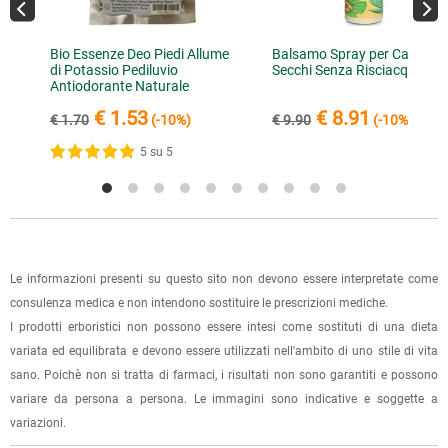
inviare la ricevuta di versamento all'e-mail
info@lerboristeria.com
.
È possibile effettuare un ordine sul sito e recarsi a ritirarlo
I dati per il pagamento saranno riportati anche nell'email di
a
Bio Essenze Deo Piedi Allume
Balsamo Spray per Capelli
direttamente nel punto vendita di Via Iglesias 5/B a Cagliari.
di Potassio Pediluvio
Secchi Senza Risciacquo
conferma dell'ordine.
Per scegliere questa possibilità, seleziona l'opzione "Ritiro in
Antiodorante Naturale
negozio" al momento della scelta della modalità di
€ 1.53
€ 8.91
€ 1.70
(-10%)
€ 9.90
(-10%)
spedizione, in questo modo non ti verranno addebitate le
5 su 5
spese di spedizione e sarai avvisato con una e-mail quando
l'ordine sarà pronto per il ritiro.
La spedizione è accompagnata da un riepilogo d'ordine,
oppure dalla fattura se richiesta al momento dell'ordine
(selezionando l'apposita casella del modulo d'ordine e
Le informazioni presenti su questo sito non devono essere interpretate come
specificando l'indirizzo di fatturazione).
consulenza medica e non intendono sostituire le prescrizioni mediche.
I prodotti erboristici non possono essere intesi come sostituti di una dieta
Dalla tua
Area Cliente
potrai verificare lo stato di lavorazione
variata ed equilibrata e devono essere utilizzati nell'ambito di uno stile di vita
dell'ordine e lo stato della spedizione.
sano. Poichè non si tratta di farmaci, i risultati non sono garantiti e possono
variare da persona a persona. Le immagini sono indicative e soggette a
Per qualsiasi informazione, contattaci via
e-mail
.
variazioni.