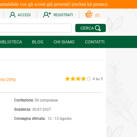
le con gli sconti già presenti! (esclusi kit promo)
ACCEDI
REGISTRATI
(
0
)
CERCA
BIBLIOTECA
BLOG
CHI SIAMO
CONTATTI
4 su 5
nto 20%)
Confezione:
30 compresse
Scadenza:
30-07-2027
Consegna stimata:
12 - 13 Agosto