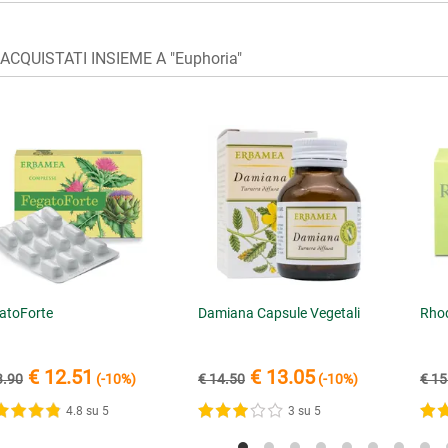
ACQUISTATI INSIEME A "Euphoria"
atoForte
Damiana Capsule Vegetali
Rhod
€ 12.51
€ 13.05
3.90
(-10%)
€ 14.50
(-10%)
€ 15
4.8 su 5
3 su 5