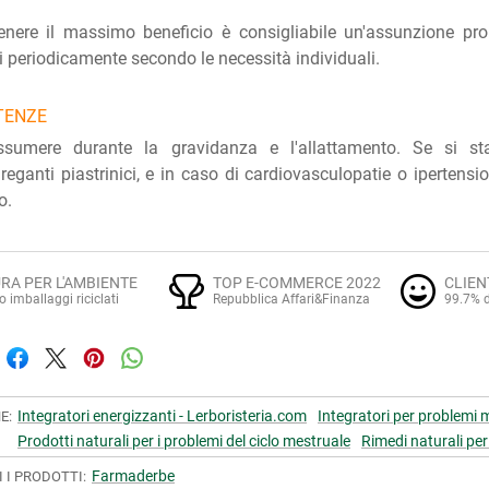
enere il massimo beneficio è consigliabile un'assunzione pro
ili periodicamente secondo le necessità individuali.
TENZE
sumere durante la gravidanza e l'allattamento. Se si s
reganti piastrinici, e in caso di cardiovasculopatie o ipertens
o.
RA PER L'AMBIENTE
TOP E-COMMERCE 2022
CLIEN
o imballaggi riciclati
Repubblica Affari&Finanza
99.7% d
Integratori energizzanti - Lerboristeria.com
Integratori per problemi m
E:
Prodotti naturali per i problemi del ciclo mestruale
Rimedi naturali per
Farmaderbe
I I PRODOTTI: