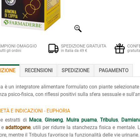
MPIONI OMAGGIO
SPEDIZIONE GRATUITA
CONF
tutti gli ordini
in Italia da 49 €
gratuit
IZIONE
RECENSIONI
SPEDIZIONE
PAGAMENTO
a è un integratore alimentare formulato con piante selezionate 
enza psico-fisica, con riflessi positivi sulla sfera sessuale e sull
ETÀ E INDICAZIONI - EUPHORIA
e estratti di
Maca
,
Ginseng
,
Muira puama
,
Tribulus
,
Damian
e
adattogene
, utili per ridurre la stanchezza fisica e mentale. 
re, mentre il Tribulus favorisce la funzionalità delle vie urinarie.