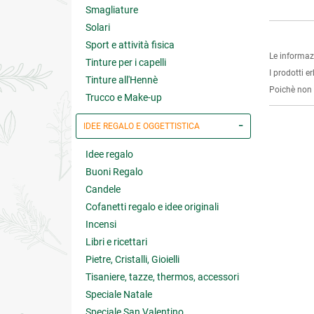
Smagliature
Solari
Sport e attività fisica
Le informaz
Tinture per i capelli
I prodotti e
Tinture all'Hennè
Poichè non s
Trucco e Make-up
IDEE REGALO E OGGETTISTICA
Idee regalo
Buoni Regalo
Candele
Cofanetti regalo e idee originali
Incensi
Libri e ricettari
Pietre, Cristalli, Gioielli
Tisaniere, tazze, thermos, accessori
Speciale Natale
Speciale San Valentino