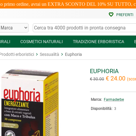
uo primo ordine, avrai un EXTRA SCONTO DEL 10% SU TUTTO, cumulabi
PREFERITI
URALI
COSMETICI NATURALI
TRADIZIONE ERBORISTICA
Prodotti erboristici
Sessualità
Euphoria
EUPHORIA
€ 24.00
€ 30.00
(sco
Marca:
Farmaderbe
Disponibilità:
3