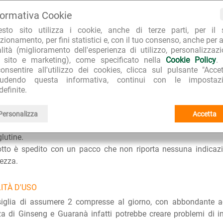
psico-fisico particolarmente impegnativi.
formativa Cookie
esto sito utilizza i cookie, anche di terze parti, per il 
IENTI FUNZIONALI
zionamento, per fini statistici e, con il tuo consenso, anche per a
mpressa contiene 180 mg di estratto secco di Maca titolato a
alità (miglioramento dell'esperienza di utilizzo, personalizzaz
l sito e marketing), come specificato nella
Cookie Policy
.
i Ginseng titolato al 5% in ginsenosidi, 100 mg di estratto sec
onsentire all'utilizzo dei cookies, clicca sul pulsante "Accet
s titolato al 20% in saponine steroidiche, 100 mg di polvere
iudendo questa informativa, continui con le impostazi
, 80 g di estratto secco di Damiana, 60 mg di estratto secco di
definite.
o secco di Ginkgo titolato al 24% in ginkgoflavonoidi.
Personalizza
Accetta
ERISTICHE DISTINTIVE
lutine.
otto è spedito con un pacco che non riporta nessuna indicaz
tezza.
ITÀ D'USO
siglia di assumere 2 compresse al giorno, con abbondante a
a di Ginseng e Guaranà infatti potrebbe creare problemi di in