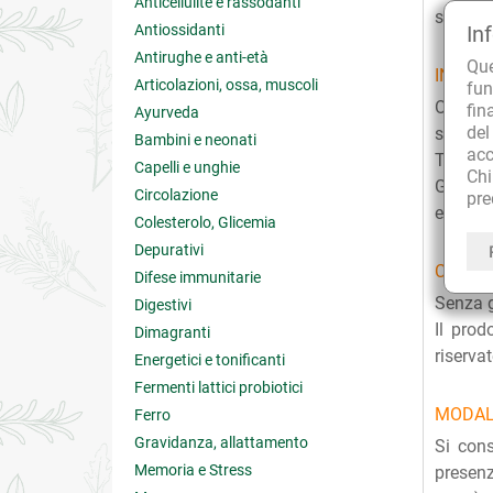
Anticellulite e rassodanti
stress 
Antiossidanti
In
Antirughe e anti-età
Qu
INGRED
Articolazioni, ossa, muscoli
fun
Ogni co
fin
Ayurveda
de
secco d
Bambini e neonati
acc
Tribulu
Capelli e unghie
Ch
Guaranà
Circolazione
pre
estratt
Colesterolo, Glicemia
Depurativi
CARATT
Difese immunitarie
Senza g
Digestivi
Il prod
Dimagranti
riserva
Energetici e tonificanti
Fermenti lattici probiotici
MODAL
Ferro
Gravidanza, allattamento
Si con
Memoria e Stress
presenz