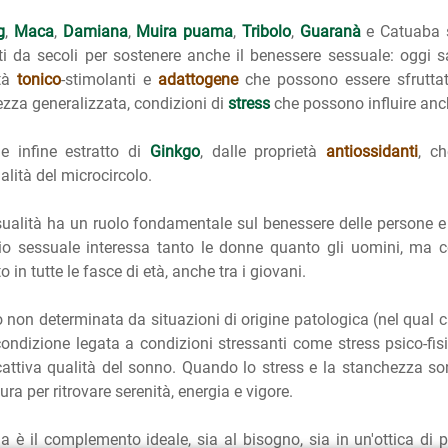
g
,
Maca
,
Damiana
,
Muira puama
,
Tribolo
,
Guaranà
e Catuaba s
ati da secoli per sostenere anche il benessere sessuale: oggi 
età
tonico
-stimolanti e
adattogene
che possono essere sfruttat
zza generalizzata, condizioni di
stress
che possono influire anch
e infine estratto di
Ginkgo
, dalle proprietà
antiossidanti
, c
alità del microcircolo.
ualità ha un ruolo fondamentale sul benessere delle persone e inf
io sessuale interessa tanto le donne quanto gli uomini, ma c
 in tutte le fasce di età, anche tra i giovani.
non determinata da situazioni di origine patologica (nel qual c
ondizione legata a condizioni stressanti come stress psico-fisico
 cattiva qualità del sonno. Quando lo stress e la stanchezza son
ura per ritrovare serenità, energia e vigore.
a è il complemento ideale, sia al bisogno, sia in un'ottica di