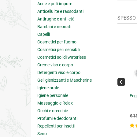
Acne e pelli impure
Anticellulite e rassodanti
SPESSO 
Antirughe e anti-età
Bambini e neonati
Capelli
Cosmetici per l'uomo
Cosmetici pelli sensibili
Cosmetici solidi waterless
Creme viso e corpo
Detergenti viso e corpo
Gel igienizzanti e Mascherine
Igiene orale
Igiene personale
ca Capsule Vegetali
Drainomap
Feg
Massaggio e Relax
Occhi e orecchie
€ 16.58
€ 16.11
19.50
(-15%)
€ 17.90
(-10%)
€ 1
Profumi e deodoranti
5 su 5
Repellenti per insetti
4 su 5
Seno