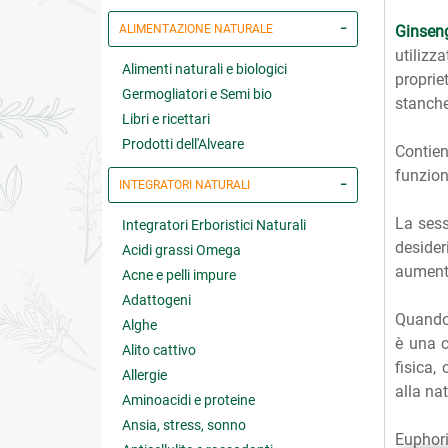
ALIMENTAZIONE NATURALE
Ginsen
utilizz
Alimenti naturali e biologici
propri
Germogliatori e Semi bio
stanche
Libri e ricettari
Prodotti dell'Alveare
Contien
funzion
INTEGRATORI NATURALI
La sess
Integratori Erboristici Naturali
desider
Acidi grassi Omega
aumento
Acne e pelli impure
Adattogeni
Quando 
Alghe
è una c
Alito cattivo
fisica,
Allergie
alla nat
Aminoacidi e proteine
Ansia, stress, sonno
Euphori