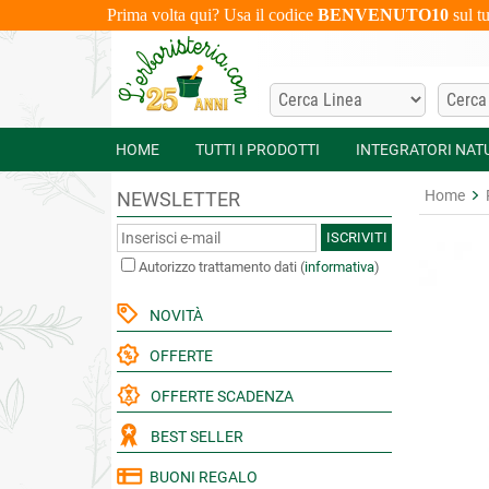
Prima volta qui? Usa il codice
BENVENUTO10
sul t
HOME
TUTTI I PRODOTTI
INTEGRATORI NAT
Home
NEWSLETTER
ISCRIVITI
Autorizzo trattamento dati
(
informativa
)
NOVITÀ
OFFERTE
OFFERTE SCADENZA
BEST SELLER
BUONI REGALO