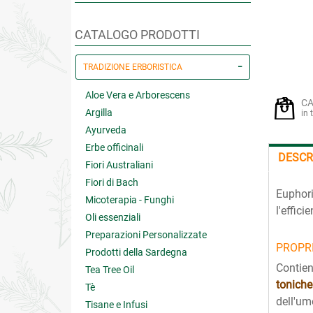
CATALOGO PRODOTTI
TRADIZIONE ERBORISTICA
Aloe Vera e Arborescens
CA
Argilla
in 
Ayurveda
Erbe officinali
DESCR
Fiori Australiani
Fiori di Bach
Euphori
Micoterapia - Funghi
l'effici
Oli essenziali
Preparazioni Personalizzate
PROPRI
Prodotti della Sardegna
Contien
Tea Tree Oil
toniche
Tè
dell'umo
Tisane e Infusi