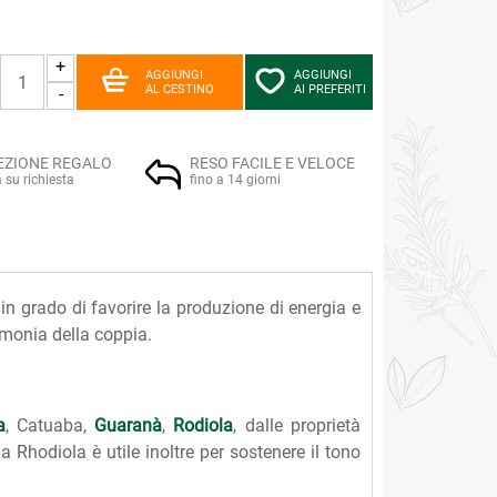
+
AGGIUNGI
AGGIUNGI
AL CESTINO
AI PREFERITI
-
EZIONE REGALO
RESO FACILE E VELOCE
a su richiesta
fino a 14 giorni
in grado di favorire la produzione di energia e
'armonia della coppia.
a
, Catuaba,
Guaranà
,
Rodiola
, dalle proprietà
La Rhodiola è utile inoltre per sostenere il tono