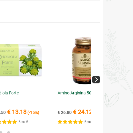
iola Forte
Amino Arginina 500
€ 13.18
€ 24.12
.50
(-15%)
€ 26.80
(-10%)
5 su 5
5 su 5