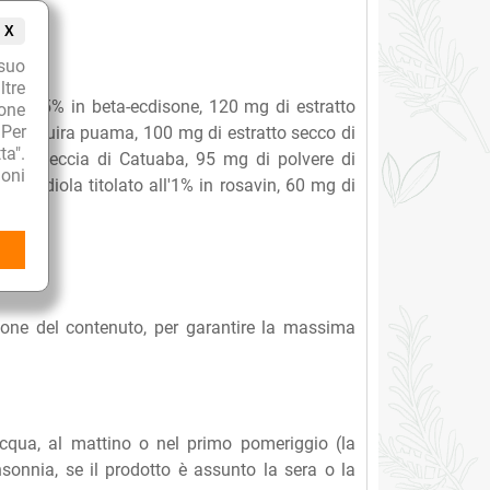
X
suo
ltre
llo 0,5% in beta-ecdisone, 120 mg di estratto
ione
 Per
co di Muira puama, 100 mg di estratto secco di
ta".
 di corteccia di Catuaba, 95 mg di polvere di
oni
 Rhodiola titolato all'1% in rosavin, 60 mg di
ione del contenuto, per garantire la massima
cqua, al mattino o nel primo pomeriggio (la
sonnia, se il prodotto è assunto la sera o la