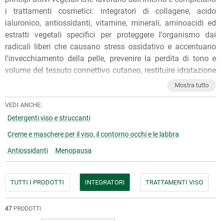
i trattamenti cosmetici: integratori di collagene, acido
ialuronico, antiossidanti, vitamine, minerali, aminoacidi ed
estratti vegetali specifici per proteggere l'organismo dai
radicali liberi che causano stress ossidativo e accentuano
l'invecchiamento della pelle, prevenire la perdita di tono e
volume del tessuto connettivo cutaneo, restituire idratazione
ed elasticità alla pelle, contrastando rughe, segni
Mostra tutto
d'espressione e rilassamento della pelle.
Per qualunque consiglio sull'utilizzo dei nostri prodotti, puoi
VEDI ANCHE:
chiedere ai nostri erboristi una
consulenza gratuita
e senza
Detergenti viso e struccanti
impegno. Per ulteriori informazioni, inoltre, puoi consultare
Creme e maschere per il viso, il contorno occhi e le labbra
gli
Articoli di approfondimento
sul nostro blog.
Antiossidanti
Menopausa
TUTTI I PRODOTTI
INTEGRATORI
TRATTAMENTI VISO
47
PRODOTTI