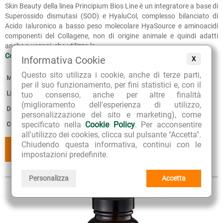
Skin Beauty della linea Principium Bios Line è un integratore a base di
Superossido dismutasi (SOD) e HyaluCol, complesso bilanciato di
Acido Ialuronico a basso peso molecolare HyaSource e aminoacidi
componenti del Collagene, non di origine animale e quindi adatti
anche a vegani, che utilizza la...
Continua >>
Informativa Cookie
X
Questo sito utilizza i cookie, anche di terze parti,
Marca:
Bios Line
per il suo funzionamento, per fini statistici e, con il
Linea:
Principium
tuo consenso, anche per altre finalità
(miglioramento dell'esperienza di utilizzo,
Disponibilità:
5
personalizzazione del sito e marketing), come
specificato nella
Cookie Policy
. Per acconsentire
Confezione:
60 compresse
all'utilizzo dei cookies, clicca sul pulsante "Accetta".
Chiudendo questa informativa, continui con le
AGGIUNGI
AGGIUNGI
AL CESTINO
AI PREFERITI
impostazioni predefinite.
Personalizza
Accetta