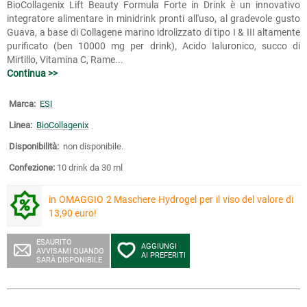
BioCollagenix Lift Beauty Formula Forte in Drink è un innovativo
integratore alimentare in minidrink pronti all'uso, al gradevole gusto
Guava, a base di Collagene marino idrolizzato di tipo I & III altamente
purificato (ben 10000 mg per drink), Acido Ialuronico, succo di
Mirtillo, Vitamina C, Rame...
Continua >>
Marca:
ESI
Linea:
BioCollagenix
Disponibilità:
non disponibile.
Confezione:
10 drink da 30 ml
in OMAGGIO 2 Maschere Hydrogel per il viso del valore di
13,90 euro!
ESAURITO
AGGIUNGI
AVVISAMI QUANDO
AI PREFERITI
SARÀ DISPONIBILE