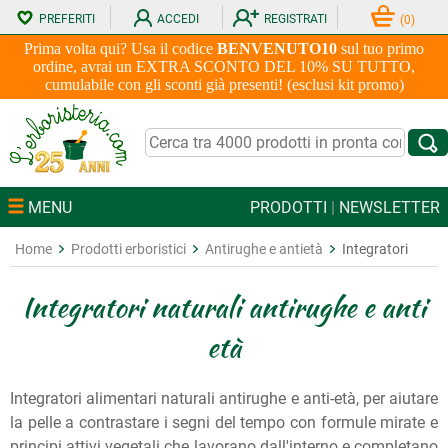
PREFERITI
ACCEDI
REGISTRATI
(
0
)
Prima volta qui? Usa il codice
BENVENUTO10
sul tuo primo
ordine, avrai un EXTRA SCONTO DEL 10% SU TUTTO,
cumulabile con gli sconti già presenti! (esclusi kit promo)
MENU
PRODOTTI
|
NEWSLETTER
Home
Prodotti erboristici
Antirughe e antietà
Integratori
Integratori naturali antirughe e anti
età
Integratori alimentari naturali antirughe e anti-età, per aiutare
la pelle a contrastare i segni del tempo con formule mirate e
principi attivi vegetali che lavorano dall'interno e completano