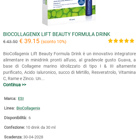
BIOCOLLAGENIX LIFT BEAUTY FORMULA DRINK
€ 39.15
€ 43.50
(sconto 10%)
BioCollagenix Lift Beauty Formula Drink è un innovativo integratore
alimentare in minidrink pronti all'uso, al gradevole gusto Guava, a
base di Collagene marino idrolizzato di tipo I & III altamente
purificato, Acido Ialuronico, succo di Mirtillo, Resveratrolo, Vitamina
C, Rame e Zinco. Un...
Continua >>
Marca:
ESI
Linea:
BioCollagenix
Disponibilità:
6
Confezione:
10 drink da 30 ml
Scadenza:
30-04-2028