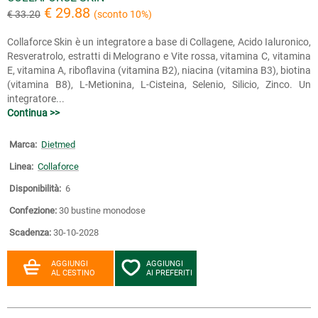
€ 29.88
€ 33.20
(sconto 10%)
Collaforce Skin è un integratore a base di Collagene, Acido Ialuronico,
Resveratrolo, estratti di Melograno e Vite rossa, vitamina C, vitamina
E, vitamina A, riboflavina (vitamina B2), niacina (vitamina B3), biotina
(vitamina B8), L-Metionina, L-Cisteina, Selenio, Silicio, Zinco. Un
integratore...
Continua >>
Marca:
Dietmed
Linea:
Collaforce
Disponibilità:
6
Confezione:
30 bustine monodose
Scadenza:
30-10-2028
AGGIUNGI
AGGIUNGI
AL CESTINO
AI PREFERITI