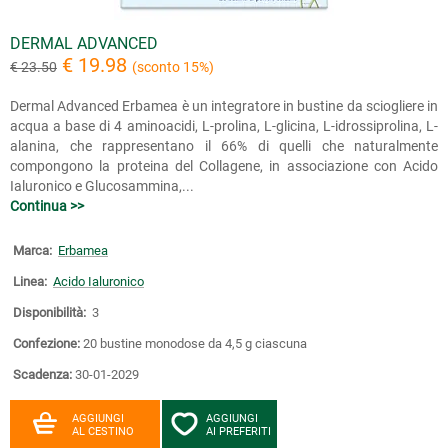
DERMAL ADVANCED
€ 19.98
€ 23.50
(sconto 15%)
Dermal Advanced Erbamea è un integratore in bustine da sciogliere in
acqua a base di 4 aminoacidi, L-prolina, L-glicina, L-idrossiprolina, L-
alanina, che rappresentano il 66% di quelli che naturalmente
compongono la proteina del Collagene, in associazione con Acido
Ialuronico e Glucosammina,...
Continua >>
Marca:
Erbamea
Linea:
Acido Ialuronico
Disponibilità:
3
Confezione:
20 bustine monodose da 4,5 g ciascuna
Scadenza:
30-01-2029
AGGIUNGI
AGGIUNGI
AL CESTINO
AI PREFERITI