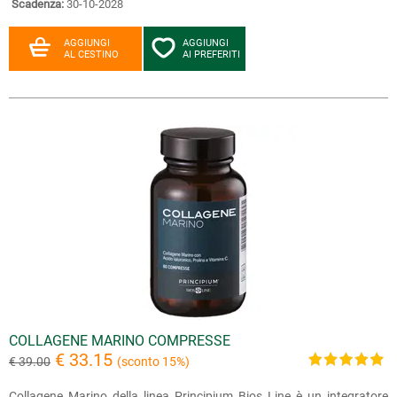
Scadenza:
30-10-2028
AGGIUNGI
AGGIUNGI
AL CESTINO
AI PREFERITI
COLLAGENE MARINO COMPRESSE
€ 33.15
€ 39.00
(sconto 15%)
Collagene Marino della linea Principium Bios Line è un integratore