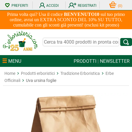
PREFERITI
ACCEDI
REGISTRATI
(
0
)
Prima volta qui? Usa il codice
BENVENUTO10
sul tuo primo
ordine, avrai un EXTRA SCONTO DEL 10% SU TUTTO,
cumulabile con gli sconti già presenti! (esclusi kit promo)
MENU
PRODOTTI
|
NEWSLETTER
Home
Prodotti erboristici
Tradizione Erboristica
Erbe
Officinali
Uva ursina foglie