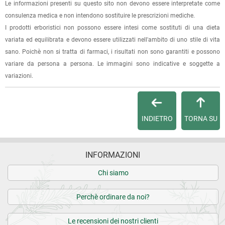
Le informazioni presenti su questo sito non devono essere interpretate come
La spedizione è accompagnata da un riepilogo d'ordine,
consulenza medica e non intendono sostituire le prescrizioni mediche.
oppure dalla fattura se richiesta al momento dell'ordine
I prodotti erboristici non possono essere intesi come sostituti di una dieta
(selezionando l'apposita casella del modulo d'ordine e
variata ed equilibrata e devono essere utilizzati nell'ambito di uno stile di vita
specificando l'indirizzo di fatturazione).
sano. Poichè non si tratta di farmaci, i risultati non sono garantiti e possono
variare da persona a persona. Le immagini sono indicative e soggette a
Dalla tua
Area Cliente
potrai verificare lo stato di lavorazione
variazioni.
dell'ordine e lo stato della spedizione.
Per qualsiasi informazione, contattaci via
e-mail
.
INDIETRO
TORNA SU
Per maggiori dettagli, vedi le
Condizioni di vendita
.
INFORMAZIONI
Chi siamo
Perchè ordinare da noi?
Le recensioni dei nostri clienti