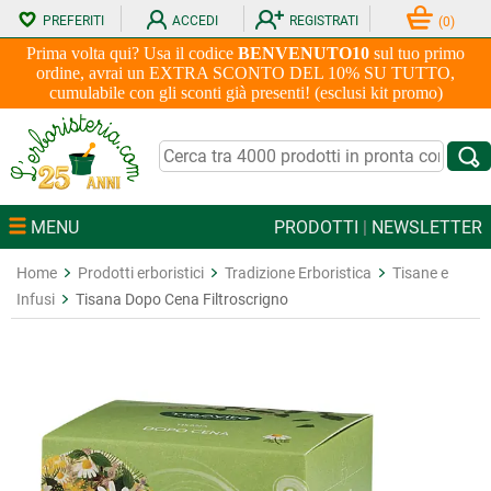
PREFERITI
ACCEDI
REGISTRATI
(
0
)
Prima volta qui? Usa il codice
BENVENUTO10
sul tuo primo
ordine, avrai un EXTRA SCONTO DEL 10% SU TUTTO,
cumulabile con gli sconti già presenti! (esclusi kit promo)
MENU
PRODOTTI
|
NEWSLETTER
Home
Prodotti erboristici
Tradizione Erboristica
Tisane e
Infusi
Tisana Dopo Cena Filtroscrigno