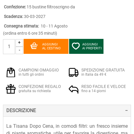
Confezione:
15 bustine filtroscrigno da
Scadenza:
30-03-2027
Consegna stimata:
10 - 11 Agosto
(ordina entro 6 ore 35 minuti)
+
AGGIUNGI
AGGIUNGI
AL CESTINO
AI PREFERITI
-
CAMPIONI OMAGGIO
SPEDIZIONE GRATUITA
in tutti gli ordini
in Italia da 49 €
CONFEZIONE REGALO
RESO FACILE E VELOCE
gratuita su richiesta
fino a 14 giorni
DESCRIZIONE
La Tisana Dopo Cena, in comodi filtri: un fresco insieme
di piante aromatiche, utile per favorire la digestione, ma