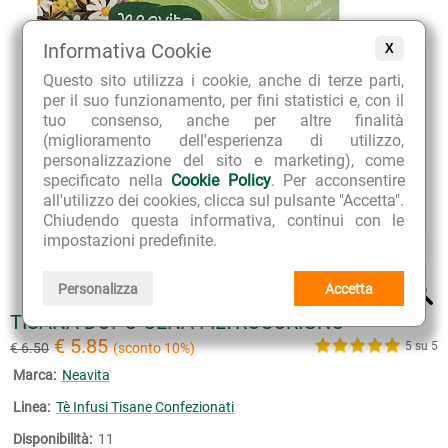
Informativa Cookie
X
Questo sito utilizza i cookie, anche di terze parti,
per il suo funzionamento, per fini statistici e, con il
tuo consenso, anche per altre finalità
(miglioramento dell'esperienza di utilizzo,
personalizzazione del sito e marketing), come
specificato nella
Cookie Policy
. Per acconsentire
all'utilizzo dei cookies, clicca sul pulsante "Accetta".
Chiudendo questa informativa, continui con le
impostazioni predefinite.
Personalizza
Accetta
TISANA DOPO CENA FILTROSCRIGNO
€ 5.85
5 su 5
€ 6.50
(sconto 10%)
Marca:
Neavita
Linea:
Tè Infusi Tisane Confezionati
Disponibilità:
11