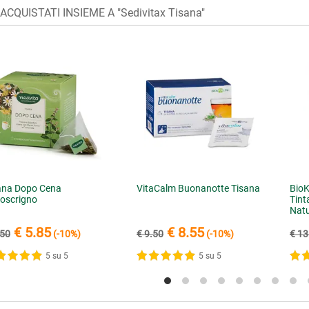
CQUISTATI INSIEME A "Sedivitax Tisana"
ana Dopo Cena
VitaCalm Buonanotte Tisana
BioK
roscrigno
Tint
Natu
€ 5.85
€ 8.55
.50
(-10%)
€ 9.50
(-10%)
€ 13
5 su 5
5 su 5