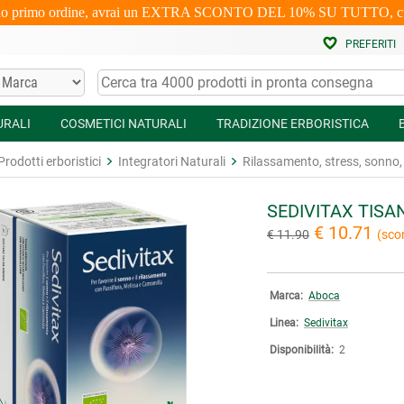
uo primo ordine, avrai un EXTRA SCONTO DEL 10% SU TUTTO, cumulabi
PREFERITI
URALI
COSMETICI NATURALI
TRADIZIONE ERBORISTICA
Prodotti erboristici
Integratori Naturali
Rilassamento, stress, sonno,
SEDIVITAX TISA
€ 10.71
€ 11.90
(sco
Marca:
Aboca
Linea:
Sedivitax
Disponibilità:
2