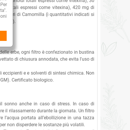
n flavonoidi totali espressi come vitexina), 30
 Per
noidi totali espressi come vitexina), 420 mg di
ta".
di fiori di Camomilla (i quantitativi indicati si
oni
’infuso).
ogici.
delle erbe, ogni filtro è confezionato in bustina
vettato di chiusura annodata, che evita l'uso di
 eccipienti e e solventi di sintesi chimica. Non
GM). Certificato biologico.
 il sonno anche in caso di stress. In caso di
 il rilassamento durante la giornata. Un filtro
e l’acqua portata all’ebollizione in una tazza
per non disperdere le sostanze più volatili.