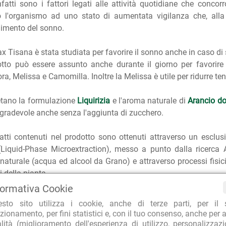
nfatti sono i fattori legati alle attività quotidiane che conc
 l'organismo ad uno stato di aumentata vigilanza che, alla s
imento del sonno.
ax Tisana è stata studiata per favorire il sonno anche in caso di 
otto può essere assunto anche durante il giorno per favorire i
ra, Melissa e Camomilla. Inoltre la Melissa è utile per ridurre tensi
tano la formulazione
Liquirizia
e l'aroma naturale di
Arancio do
gradevole anche senza l'aggiunta di zucchero.
ratti contenuti nel prodotto sono ottenuti attraverso un esclu
Liquid-Phase Microextraction), messo a punto dalla ricerca A
 naturale (acqua ed alcool da Grano) e attraverso processi fisic
i della pianta.
 i processi sono alimentati soltanto da energia rinnovabile al 1
formativa Cookie
esto sito utilizza i cookie, anche di terze parti, per il 
IENTI FUNZIONALI
zionamento, per fini statistici e, con il tuo consenso, anche per a
alità (miglioramento dell'esperienza di utilizzo, personalizzaz