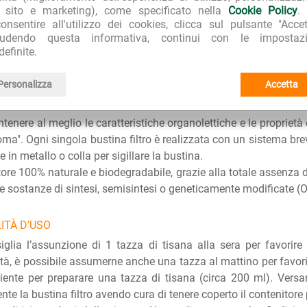
stina contiene 425 mg di foglie di Passiflora (titolato al 2.5% i
l sito e marketing), come specificato nella
Cookie Policy
.
stratto secco di foglie di Passiflora (titolato al 10% in flavo
onsentire all'utilizzo dei cookies, clicca sul pulsante "Accet
di Melissa, 400 mg di fiori di Camomilla, 45 mg di estratto secco 
iudendo questa informativa, continui con le impostazi
cono agli ingredienti funzionali contenuti in una bustina e non all
definite.
ice di Liquirizia e aroma naturale d'Arancio. Tutti ingredienti biol
Personalizza
Accetta
ERISTICHE DISTINTIVE
tenere al meglio le caratteristiche organolettiche e le proprietà 
oma". Ogni singola bustina filtro è realizzata con un sistema bre
e in metallo o colla per sigillare la bustina.
tore 100% naturale e biodegradabile, grazie alla totale assenza di
e sostanze di sintesi, semisintesi o geneticamente modificate (O
ITÀ D'USO
iglia l’assunzione di 1 tazza di tisana alla sera per favorire
tà, è possibile assumerne anche una tazza al mattino per favorire
ciente per preparare una tazza di tisana (circa 200 ml). Versar
nte la bustina filtro avendo cura di tenere coperto il contenitore 