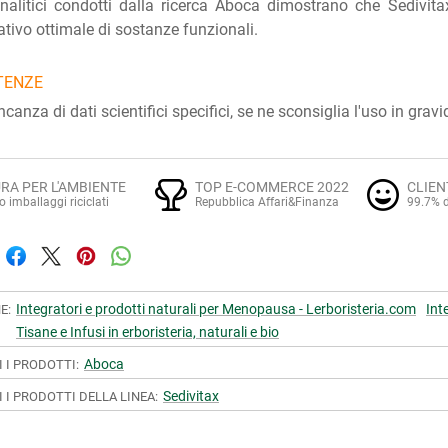
nalitici condotti dalla ricerca Aboca dimostrano che Sedivitax
ativo ottimale di sostanze funzionali.
TENZE
canza di dati scientifici specifici, se ne sconsiglia l'uso in grav
RA PER L'AMBIENTE
TOP E-COMMERCE 2022
CLIEN
o imballaggi riciclati
Repubblica Affari&Finanza
99.7% d
Integratori e prodotti naturali per Menopausa - Lerboristeria.com
Int
E:
Tisane e Infusi in erboristeria, naturali e bio
Aboca
I I PRODOTTI:
Sedivitax
I I PRODOTTI DELLA LINEA: