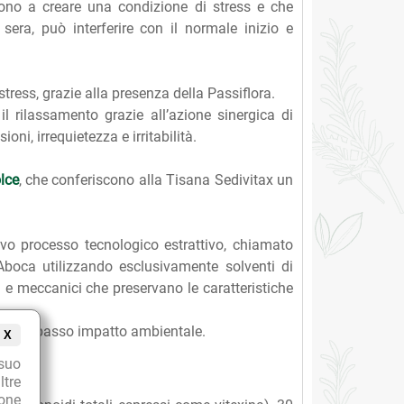
orrono a creare una condizione di stress e che
era, può interferire con il normale inizio e
stress, grazie alla presenza della Passiflora.
l rilassamento grazie all’azione sinergica di
oni, irrequietezza e irritabilità.
lce
, che conferiscono alla Tisana Sedivitax un
sivo processo tecnologico estrattivo, chiamato
boca utilizzando esclusivamente solventi di
i e meccanici che preservano le caratteristiche
00% e a basso impatto ambientale.
X
suo
ltre
ione