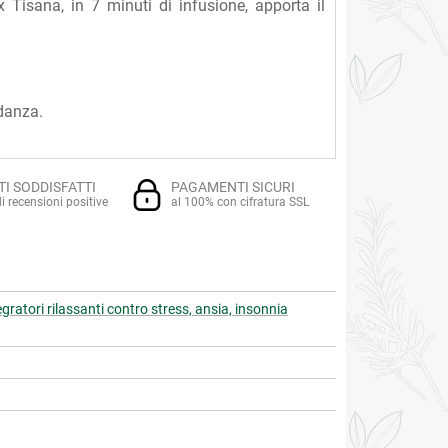
 Tisana, in 7 minuti di infusione, apporta il
idanza.
TI SODDISFATTI
PAGAMENTI SICURI
i recensioni positive
al 100% con cifratura SSL
egratori rilassanti contro stress, ansia, insonnia