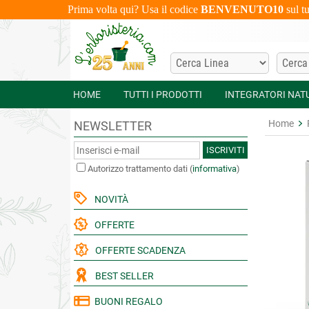
Prima volta qui? Usa il codice
BENVENUTO10
sul t
HOME
TUTTI I PRODOTTI
INTEGRATORI NAT
Home
NEWSLETTER
ISCRIVITI
Autorizzo trattamento dati
(
informativa
)
NOVITÀ
OFFERTE
OFFERTE SCADENZA
BEST SELLER
BUONI REGALO