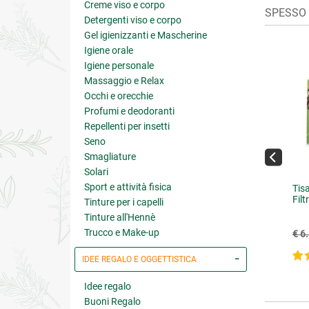
Creme viso e corpo
SPESSO A
Detergenti viso e corpo
Gel igienizzanti e Mascherine
Igiene orale
Igiene personale
Massaggio e Relax
Occhi e orecchie
Profumi e deodoranti
Repellenti per insetti
Seno
Smagliature
Solari
Sport e attività fisica
divitax Advanced Gocce
Acqua Unicellulare di Arancia
Tis
Rossa Bio Anti-Age Crema
Filt
Tinture per i capelli
Viso Anti Rughe SPF 15
Tinture all'Hennè
€ 20.25
€ 31.05
Trucco e Make-up
22.50
(-10%)
€ 34.50
(-10%)
€ 6
4 su 5
IDEE REGALO E OGGETTISTICA
Idee regalo
Buoni Regalo