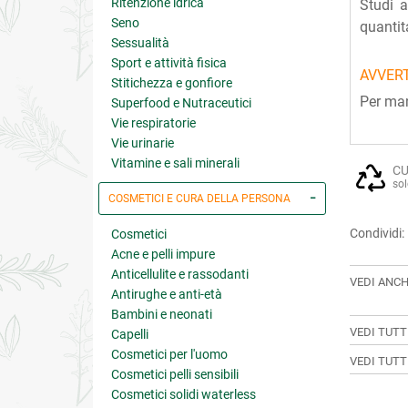
Ritenzione idrica
Studi a
Seno
quantit
Sessualità
Sport e attività fisica
AVVER
Stitichezza e gonfiore
Per man
Superfood e Nutraceutici
Vie respiratorie
Vie urinarie
Vitamine e sali minerali
CU
sol
COSMETICI E CURA DELLA PERSONA
Condividi:
Cosmetici
Acne e pelli impure
Anticellulite e rassodanti
VEDI ANCH
Antirughe e anti-età
Bambini e neonati
VEDI TUTT
Capelli
Cosmetici per l'uomo
VEDI TUTT
Cosmetici pelli sensibili
Cosmetici solidi waterless