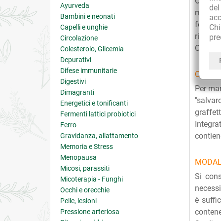
Ogni bu
Ayurveda
de
mg di e
Bambini e neonati
acc
foglie 
Ch
Capelli e unghie
riferis
pre
Circolazione
Con rad
Colesterolo, Glicemia
Depurativi
Difese immunitarie
CARATT
Digestivi
Per man
Dimagranti
"salvar
Energetici e tonificanti
graffett
Fermenti lattici probiotici
Integra
Ferro
contien
Gravidanza, allattamento
Memoria e Stress
Menopausa
MODAL
Micosi, parassiti
Si cons
Micoterapia - Funghi
necessi
Occhi e orecchie
è suffi
Pelle, lesioni
contene
Pressione arteriosa