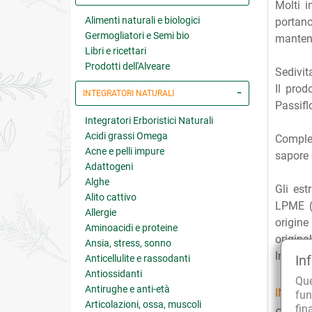
Molti i
Alimenti naturali e biologici
portano
Germogliatori e Semi bio
manten
Libri e ricettari
Prodotti dell'Alveare
Sedivit
Il prod
INTEGRATORI NATURALI
Passiflo
Integratori Erboristici Naturali
Acidi grassi Omega
Comple
Acne e pelli impure
sapore 
Adattogeni
Alghe
Gli est
Alito cattivo
LPME (
Allergie
origine
Aminoacidi e proteine
original
Ansia, stress, sonno
Inoltre
In
Anticellulite e rassodanti
Antiossidanti
Qu
Antirughe e anti-età
INGRED
fun
Articolazioni, ossa, muscoli
fin