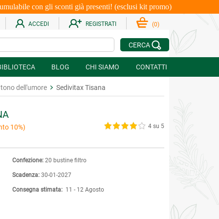
le con gli sconti già presenti! (esclusi kit promo)
ACCEDI
REGISTRATI
(
0
)
CERCA
BIBLIOTECA
BLOG
CHI SIAMO
CONTATTI
 tono dell'umore
Sedivitax Tisana
NA
4 su 5
nto 10%)
Confezione:
20 bustine filtro
Scadenza:
30-01-2027
Consegna stimata:
11 - 12 Agosto