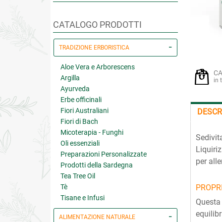
CATALOGO PRODOTTI
TRADIZIONE ERBORISTICA
Aloe Vera e Arborescens
CA
Argilla
in 
Ayurveda
Erbe officinali
Fiori Australiani
DESCR
Fiori di Bach
Micoterapia - Funghi
Sedivit
Oli essenziali
Liquiri
Preparazioni Personalizzate
per all
Prodotti della Sardegna
Tea Tree Oil
Tè
PROPRI
Tisane e Infusi
Questa 
equilib
ALIMENTAZIONE NATURALE