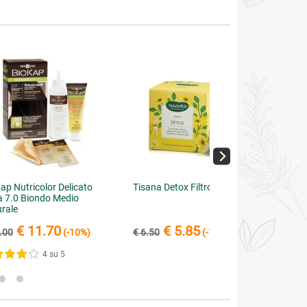
ap Nutricolor Delicato
Tisana Detox Filtroscrigno
a 7.0 Biondo Medio
rale
€ 11.70
€ 5.85
.00
(-10%)
€ 6.50
(-10%)
4 su 5