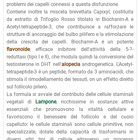
problemi dei capelli connessi a questa disfunzione.
Contiene inoltre la miscela brevettata Capixyl, costituita
da estratto di Trifoglio Rosso titolato in Biochanin-A e
Acetyl-tetrapeptide-3, che contribuisce a rafforzare le
strutture di ancoraggio del bulbo pilifero e la stimolazione
della crescita dei capelli. Biochanin-A è un potente
flavonoide
, efficace inibitore dell'attività della 5-?-
reduttasi (tipo I e II), che modula quindi la conversione del
testosterone in DHT nell'
alopecia
androgenetica. L'Acetyl-
tetrapeptide-3 è un peptide, formato da 3 aminoacidi, che
stimola il rimodellamento dei tessuti, on un effetto diretto
sul follicolo piliero.
La formula si avvale del contributo delle cellule staminali
vegetali di
Lampone
, ricchissime in sostanze attive
essenziali che promuovono la vitalità cellulare e
favoriscono il benessere del follicolo e del cuoio
capelluto: le cellule staminali sono cellule primitive, non
specializzate, dotate della capacità di trasformarsi in
diversi altri tipi di cellule attraverso un processo