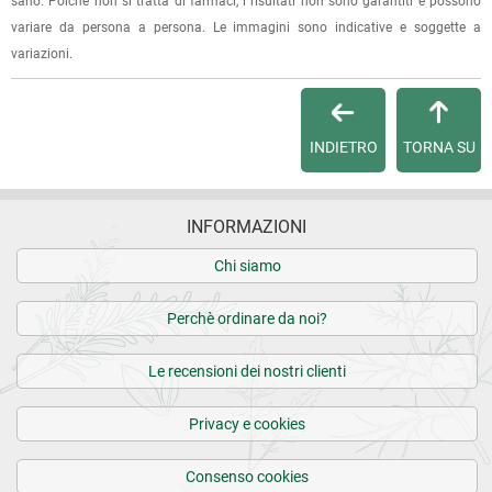
sano. Poichè non si tratta di farmaci, i risultati non sono garantiti e possono
variare da persona a persona. Le immagini sono indicative e soggette a
29.12.2020
Per qualsiasi informazione, contattaci via
e-mail
.
variazioni.
Efficace
Per maggiori dettagli, vedi le
Condizioni di vendita
.
INDIETRO
TORNA SU
5 recensioni verificate da
eKomi
INFORMAZIONI
Chi siamo
Perchè ordinare da noi?
Le recensioni dei nostri clienti
Privacy e cookies
Consenso cookies