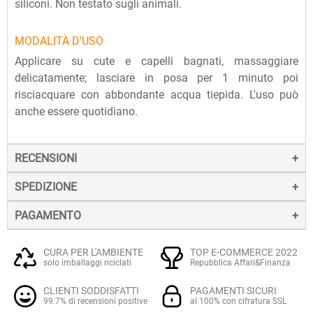
siliconi. Non testato sugli animali.
MODALITÀ D'USO
Applicare su cute e capelli bagnati, massaggiare
delicatamente; lasciare in posa per 1 minuto poi
risciacquare con abbondante acqua tiepida. L'uso può
anche essere quotidiano.
RECENSIONI
SPEDIZIONE
PAGAMENTO
La spedizione dei prodotti avviene entro 24 ore dall'ordine
(sabato e festivi esclusi), tramite corriere SDA.
Il pagamento degli ordini può avvenire:
Quando l'ordine sarà spedito, riceverai una e-mail di
CURA PER L'AMBIENTE
TOP E-COMMERCE 2022
solo imballaggi riciclati
Repubblica Affari&Finanza
conferma, contenente un link alla tracciatura online
Con
Carte di credito o debito VISA, Mastercard, PostePay
(e
dell'invio, che ti permetterà di verificare in tempo reale lo
CLIENTI SODDISFATTI
PAGAMENTI SICURI
altre carte prepagate abilitate), su server sicuro Paypal.
stato della spedizione.
ECCELLENTE
99.7% di recensioni positive
al 100% con cifratura SSL