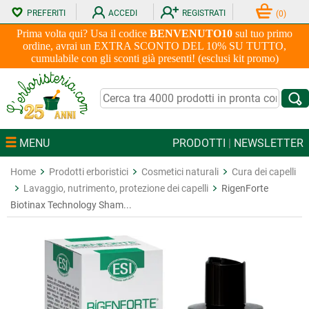
PREFERITI
ACCEDI
REGISTRATI
(
0
)
Prima volta qui? Usa il codice
BENVENUTO10
sul tuo primo
ordine, avrai un EXTRA SCONTO DEL 10% SU TUTTO,
cumulabile con gli sconti già presenti! (esclusi kit promo)
MENU
PRODOTTI
|
NEWSLETTER
Home
Prodotti erboristici
Cosmetici naturali
Cura dei capelli
Lavaggio, nutrimento, protezione dei capelli
RigenForte
Biotinax Technology Sham...