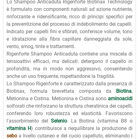
Lo Shampoo Anticaduta Rigenforte Biotinax Technology
è formulato con componenti naturali ad azione nutriente,
rinforzante e ridensificante, ricco di principi specifici per
la preventizione del processo di indebolimento dei capelli.
Indicato per capelli fini e sfibrati, conferisce volume, tono
e idratazione alla fibra capillare danneggiata da sole,
vento, smog, tinte e trattamenti.
Rigenforte Shampoo Anticaduta contiene una miscela di
tensioattivi efficaci, ma delicati: detergono il capello in
profondità, ma in modo non aggressivo, consentendo
anche un uso frequente, rispettandone la fragilità.
Lo Shampoo Rigenforte è caratterizzato dalla presenza di
Biotinax, formula brevettata composta da
Biotina
,
Metionina e Cistina. Metionina e Cistina sono
aminoacidi
solforati che rinforzano la struttura cheratinica dei capelli,
conferendo loro robustezza ed elasticità. Favoriscono
l'assorbimento del
Selenio
. La Biotina (vitamina B8 o
vitamina H
) contribuisce a riequilibrare la produzione di
sebo
a livello cutaneo e del cuoio capelluto, eliminando i