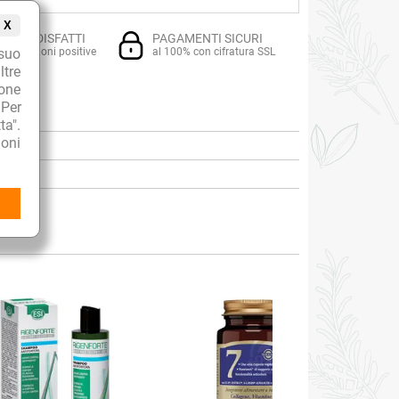
X
TI SODDISFATTI
PAGAMENTI SICURI
suo
i recensioni positive
al 100% con cifratura SSL
ltre
ione
 Per
ta".
oni