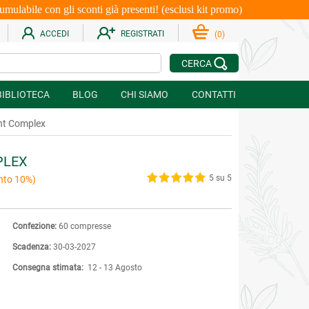
le con gli sconti già presenti! (esclusi kit promo)
ACCEDI
REGISTRATI
(
0
)
CERCA
BIBLIOTECA
BLOG
CHI SIAMO
CONTATTI
nt Complex
PLEX
5 su 5
nto 10%)
Confezione:
60 compresse
Scadenza:
30-03-2027
Consegna stimata:
12 - 13 Agosto