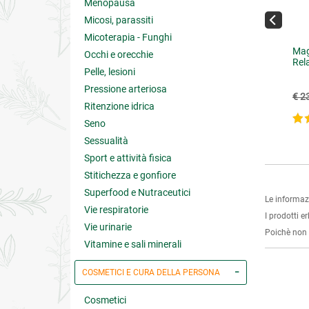
Menopausa
Micosi, parassiti
Micoterapia - Funghi
uronic Formula
Omega Mix
Mag
Occhi e orecchie
Rel
Pelle, lesioni
Pressione arteriosa
€ 62.82
€ 39.78
69.80
(-10%)
€ 44.20
(-10%)
€ 2
Ritenzione idrica
5 su 5
5 su 5
Seno
Sessualità
Sport e attività fisica
Stitichezza e gonfiore
Superfood e Nutraceutici
Le informaz
Vie respiratorie
I prodotti e
Vie urinarie
Poichè non s
Vitamine e sali minerali
COSMETICI E CURA DELLA PERSONA
Cosmetici