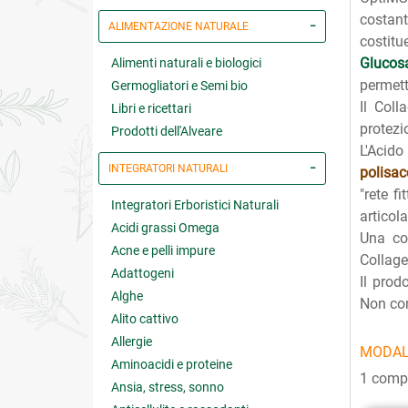
costant
ALIMENTAZIONE NATURALE
costitue
Glucos
Alimenti naturali e biologici
permett
Germogliatori e Semi bio
Il Coll
Libri e ricettari
protezi
Prodotti dell'Alveare
L'Acid
INTEGRATORI NATURALI
polisac
"rete f
Integratori Erboristici Naturali
articol
Acidi grassi Omega
Una co
Acne e pelli impure
Collage
Adattogeni
Il prod
Alghe
Non con
Alito cattivo
Allergie
MODAL
Aminoacidi e proteine
1 compr
Ansia, stress, sonno