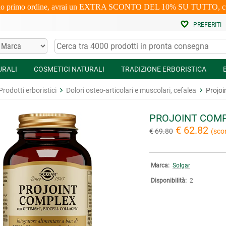
uo primo ordine, avrai un EXTRA SCONTO DEL 10% SU TUTTO, cumulabi
PREFERITI
URALI
COSMETICI NATURALI
TRADIZIONE ERBORISTICA
Prodotti erboristici
Dolori osteo-articolari e muscolari, cefalea
Projoi
PROJOINT COM
€ 62.82
€ 69.80
(sco
Marca:
Solgar
Disponibilità:
2