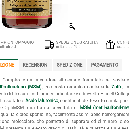
MPIONI OMAGGIO
SPEDIZIONE GRATUITA
CONF
tutti gli ordini
in Italia da 49 €
gratuit
IZIONE
RECENSIONI
SPEDIZIONE
PAGAMENTO
t Complex è un integratore alimentare formulato per sostenere
ulfonilmetano (MSM)
, composto organico contenente
Zolfo
, 
nti del tessuto cartilagineo articolare e il brevetto Biocell Collag
tin solfato e
Acido Ialuronico
, costituenti del tessuto cartilagineo
ne OptiMSM, una forma brevettata di
MSM (metil-sulfonil-me
 qualità e biodisponibilità, facilmente assimilabile nell'organi
azione molecolare, che permette di separare ed eliminare le 
 presenta un elevato grado di stabilità e purezza e un elevat