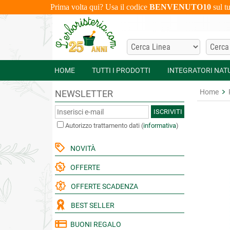
Prima volta qui? Usa il codice
BENVENUTO10
sul t
HOME
TUTTI I PRODOTTI
INTEGRATORI NAT
Home
NEWSLETTER
ISCRIVITI
Autorizzo trattamento dati
(
informativa
)
NOVITÀ
OFFERTE
OFFERTE SCADENZA
BEST SELLER
BUONI REGALO