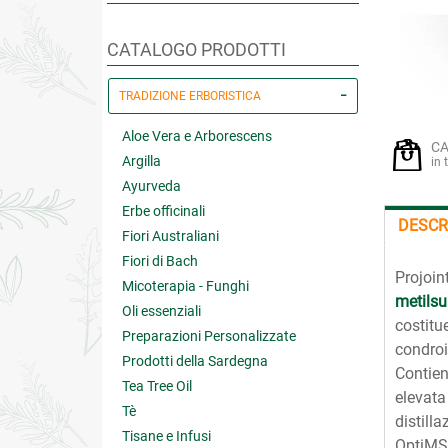
CATALOGO PRODOTTI
TRADIZIONE ERBORISTICA
Aloe Vera e Arborescens
CA
Argilla
in 
Ayurveda
Erbe officinali
DESCR
Fiori Australiani
Fiori di Bach
Projoin
Micoterapia - Funghi
metils
Oli essenziali
costitue
Preparazioni Personalizzate
condroi
Prodotti della Sardegna
Contie
Tea Tree Oil
elevata
Tè
distill
Tisane e Infusi
OptiMSM