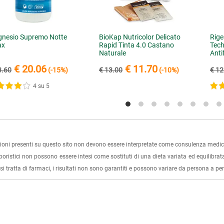
nesio Supremo Notte
BioKap Nutricolor Delicato
Rige
ax
Rapid Tinta 4.0 Castano
Tec
Naturale
Anti
€ 20.06
€ 11.70
3.60
(-15%)
€ 13.00
(-10%)
€ 12
4 su 5
ioni presenti su questo sito non devono essere interpretate come consulenza medica
rboristici non possono essere intesi come sostituti di una dieta variata ed equilibrata
i tratta di farmaci, i risultati non sono garantiti e possono variare da persona a p