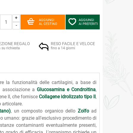
+
AGGIUNGI
AGGIUNGI
AL CESTINO
AI PREFERITI
-
EZIONE REGALO
RESO FACILE E VELOCE
a su richiesta
fino a 14 giorni
 la funzionalità delle cartilagini, a base di
in associazione a
Glucosamina e Condroitina
,
ene II, che fornisce
Collagene idrolizzato tipo II
,
 articolare.
tano)
, un composto organico dello
Zolfo
ad
smo umano: grazie all'esclusivo procedimento di
sostanze contaminanti eventualmente presenti,
o grado di efficacia. L'organismo richiede un