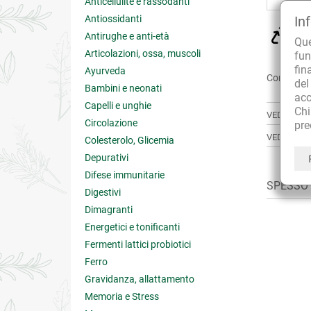
Anticellulite e rassodanti
Antiossidanti
In
CU
Antirughe e anti-età
Qu
sol
Articolazioni, ossa, muscoli
fun
fin
Ayurveda
Condividi:
de
Bambini e neonati
acc
Capelli e unghie
Ch
VEDI ANCH
Circolazione
pre
VEDI TUTT
Colesterolo, Glicemia
Depurativi
Difese immunitarie
SPESSO A
Digestivi
Dimagranti
Energetici e tonificanti
Fermenti lattici probiotici
Ferro
Gravidanza, allattamento
Memoria e Stress