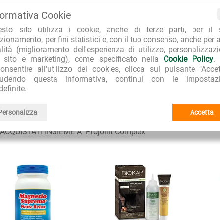
formativa Cookie
RA PER L'AMBIENTE
TOP E-COMMERCE 2022
CLIEN
esto sito utilizza i cookie, anche di terze parti, per il 
o imballaggi riciclati
Repubblica Affari&Finanza
99.7% d
zionamento, per fini statistici e, con il tuo consenso, anche per a
alità (miglioramento dell'esperienza di utilizzo, personalizzaz
l sito e marketing), come specificato nella
Cookie Policy
.
onsentire all'utilizzo dei cookies, clicca sul pulsante "Accet
iudendo questa informativa, continui con le impostazi
Rimedi antidolorifici e antinfiammatori naturali
E:
definite.
Solgar
I I PRODOTTI:
Personalizza
Accetta
CQUISTATI INSIEME A "Projoint Complex"