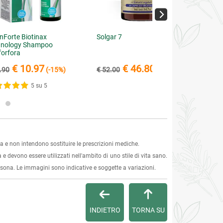
nForte Biotinax
Solgar 7
hnology Shampoo
forfora
€ 10.97
€ 46.80
.90
(-15%)
€ 52.00
(-10%)
5 su 5
 e non intendono sostituire le prescrizioni mediche.
 e devono essere utilizzati nell'ambito di uno stile di vita sano.
ersona. Le immagini sono indicative e soggette a variazioni.
INDIETRO
TORNA SU