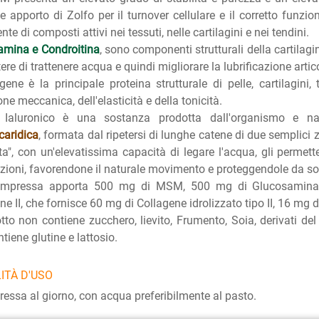
e apporto di Zolfo per il turnover cellulare e il corretto funzio
nte di composti attivi nei tessuti, nelle cartilagini e nei tendini.
amina e Condroitina
, sono componenti strutturali della cartilagi
ere di trattenere acqua e quindi migliorare la lubrificazione artic
agene è la principale proteina strutturale di pelle, cartilagini
one meccanica, dell'elasticità e della tonicità.
o Ialuronico è una sostanza prodotta dall'organismo e nat
caridica
, formata dal ripetersi di lunghe catene di due semplici
itta", con un'elevatissima capacità di legare l'acqua, gli permett
azioni, favorendone il naturale movimento e proteggendole da sol
mpressa apporta 500 mg di MSM, 500 mg di Glucosamina, 
ne II, che fornisce 60 mg di Collagene idrolizzato tipo II, 16 mg d
otto non contiene zucchero, lievito, Frumento, Soia, derivati del l
tiene glutine e lattosio.
ITÀ D'USO
essa al giorno, con acqua preferibilmente al pasto.