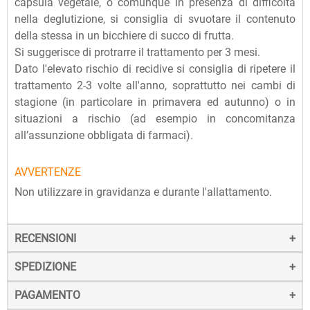
capsula vegetale, o comunque in presenza di difficoltà
nella deglutizione, si consiglia di svuotare il contenuto
della stessa in un bicchiere di succo di frutta.
Si suggerisce di protrarre il trattamento per 3 mesi.
Dato l'elevato rischio di recidive si consiglia di ripetere il
trattamento 2-3 volte all'anno, soprattutto nei cambi di
stagione (in particolare in primavera ed autunno) o in
situazioni a rischio (ad esempio in concomitanza
all’assunzione obbligata di farmaci).
AVVERTENZE
Non utilizzare in gravidanza e durante l'allattamento.
RECENSIONI
SPEDIZIONE
PAGAMENTO
La spedizione dei prodotti avviene entro 24 ore dall'ordine