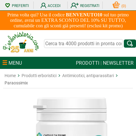
PREFERITI
ACCEDI
REGISTRATI
(
0
)
Prima volta qui? Usa il codice
BENVENUTO10
sul tuo primo
ordine, avrai un EXTRA SCONTO DEL 10% SU TUTTO,
cumulabile con gli sconti già presenti! (esclusi kit promo)
MENU
PRODOTTI
|
NEWSLETTER
Home
Prodotti erboristici
Antimicotici, antiparassitari
Paraossimix