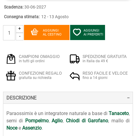
Scadenza:
30-06-2027
Consegna stimata:
12 - 13 Agosto
+
AGGIUNGI
AGGIUNGI
AL CESTINO
AI PREFERITI
-
CAMPIONI OMAGGIO
SPEDIZIONE GRATUITA
in tutti gli ordini
in Italia da 49 €
CONFEZIONE REGALO
RESO FACILE E VELOCE
gratuita su richiesta
fino a 14 giorni
DESCRIZIONE
Paraossimix è un integratore naturale a base di
Tanaceto
,
semi di
Pompelmo
,
Aglio
,
Chiodi di Garofano
, mallo di
Noce
e
Assenzio
.