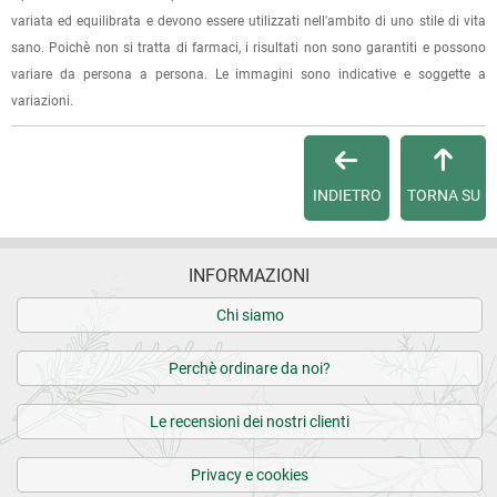
(selezionando l'apposita casella del modulo d'ordine e
variata ed equilibrata e devono essere utilizzati nell'ambito di uno stile di vita
19.10.2024
specificando l'indirizzo di fatturazione).
sano. Poichè non si tratta di farmaci, i risultati non sono garantiti e possono
Ottimi prodotti e ringrazio per i campioncini omaggio
variare da persona a persona. Le immagini sono indicative e soggette a
Dalla tua
Area Cliente
potrai verificare lo stato di lavorazione
variazioni.
16.10.2024
dell'ordine e lo stato della spedizione.
Lo sto ancora provando; per il momento tutto ok
Per qualsiasi informazione, contattaci via
e-mail
.
INDIETRO
TORNA SU
4 recensioni verificate da
eKomi
Per maggiori dettagli, vedi le
Condizioni di vendita
.
INFORMAZIONI
Chi siamo
Perchè ordinare da noi?
Le recensioni dei nostri clienti
Privacy e cookies