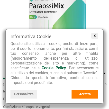
Informativa Cookie
X
Questo sito utilizza i cookie, anche di terze parti,
per il suo funzionamento, per fini statistici e, con il
tuo consenso, anche per altre finalità
(miglioramento dell'esperienza di utilizzo,
personalizzazione del sito e marketing), come
specificato nella
Cookie Policy
. Per acconsentire
all'utilizzo dei cookies, clicca sul pulsante "Accetta".
Chiudendo questa informativa, continui con le
PARAOSSIMIX
impostazioni predefinite.
€ 23.76
4.8 su 5
€ 26.40
(sconto 10%)
Marca:
Gheos
Personalizza
Accetta
Disponibilità:
4
Confezione:
60 capsule vegetali