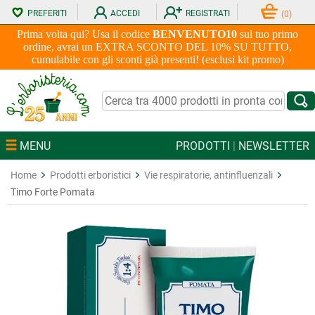
PREFERITI
ACCEDI
REGISTRATI
(
0
)
Prima volta qui? Usa il codice
BENVENUTO10
sul tuo primo
ordine, avrai un EXTRA SCONTO DEL 10% SU TUTTO,
cumulabile con gli sconti già presenti! (esclusi kit promo)
MENU
PRODOTTI
|
NEWSLETTER
Home
Prodotti erboristici
Vie respiratorie, antinfluenzali
Timo Forte Pomata