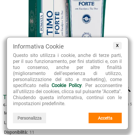
Informativa Cookie
X
Questo sito utilizza i cookie, anche di terze parti,
per il suo funzionamento, per fini statistici e, con il
tuo consenso, anche per altre finalità
(miglioramento dell'esperienza di utilizzo,
personalizzazione del sito e marketing), come
specificato nella
Cookie Policy
. Per acconsentire
all'utilizzo dei cookies, clicca sul pulsante "Accetta".
TIMO FORTE POMATA
Chiudendo questa informativa, continui con le
€ 17.01
impostazioni predefinite.
4.5 su 5
€ 18.90
(sconto 10%)
Marca:
Erboristeria Magentina
Personalizza
Accetta
Linea:
Timo Forte
Disponibilità:
11