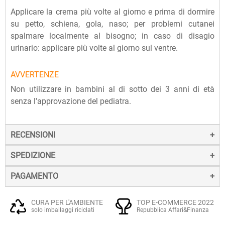
Applicare la crema più volte al giorno e prima di dormire
su petto, schiena, gola, naso; per problemi cutanei
spalmare localmente al bisogno; in caso di disagio
urinario: applicare più volte al giorno sul ventre.
AVVERTENZE
Non utilizzare in bambini al di sotto dei 3 anni di età
senza l'approvazione del pediatra.
RECENSIONI
SPEDIZIONE
PAGAMENTO
La spedizione dei prodotti avviene entro 24 ore dall'ordine
(sabato e festivi esclusi), tramite corriere SDA.
Il pagamento degli ordini può avvenire:
Quando l'ordine sarà spedito, riceverai una e-mail di
CURA PER L'AMBIENTE
TOP E-COMMERCE 2022
solo imballaggi riciclati
Repubblica Affari&Finanza
conferma, contenente un link alla tracciatura online
Con
Carte di credito o debito VISA, Mastercard, PostePay
(e
dell'invio, che ti permetterà di verificare in tempo reale lo