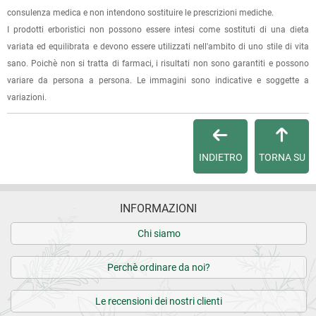
Dalla tua
Area Cliente
potrai verificare lo stato di lavorazione
consulenza medica e non intendono sostituire le prescrizioni mediche.
dell'ordine e lo stato della spedizione.
I prodotti erboristici non possono essere intesi come sostituti di una dieta
variata ed equilibrata e devono essere utilizzati nell'ambito di uno stile di vita
Per qualsiasi informazione, contattaci via
e-mail
.
sano. Poichè non si tratta di farmaci, i risultati non sono garantiti e possono
variare da persona a persona. Le immagini sono indicative e soggette a
Per maggiori dettagli, vedi le
Condizioni di vendita
.
variazioni.
INDIETRO
TORNA SU
INFORMAZIONI
Chi siamo
Perchè ordinare da noi?
Le recensioni dei nostri clienti