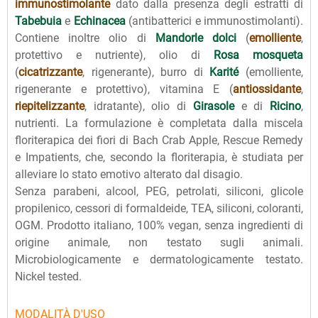
immunostimolante
dato dalla presenza degli estratti di
Tabebuia
e
Echinacea
(antibatterici e immunostimolanti).
Contiene inoltre olio di
Mandorle dolci
(
emolliente
,
protettivo e nutriente), olio di
Rosa mosqueta
(
cicatrizzante
, rigenerante), burro di
Karité
(emolliente,
rigenerante e protettivo), vitamina E (
antiossidante
,
riepitelizzante
, idratante), olio di
Girasole
e di
Ricino
,
nutrienti. La formulazione è completata dalla miscela
floriterapica dei fiori di Bach Crab Apple, Rescue Remedy
e Impatients, che, secondo la floriterapia, è studiata per
alleviare lo stato emotivo alterato dal disagio.
Senza parabeni, alcool, PEG, petrolati, siliconi, glicole
propilenico, cessori di formaldeide, TEA, siliconi, coloranti,
OGM. Prodotto italiano, 100% vegan, senza ingredienti di
origine animale, non testato sugli animali.
Microbiologicamente e dermatologicamente testato.
Nickel tested.
MODALITÀ D'USO