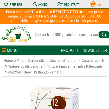
PREFERITI
ACCEDI
REGISTRATI
(
0
)
Prima volta qui? Usa il codice
BENVENUTO10
sul tuo primo
ordine, avrai un EXTRA SCONTO DEL 10% SU TUTTO,
cumulabile con gli sconti già presenti! (esclusi kit promo)
MENU
PRODOTTI
|
NEWSLETTER
Home
Prodotti erboristici
Cosmetici naturali
Cura dei capelli
Tinture ipoallergeniche
Tinture Semipermanenti e Riflessanti
MaxColor Green 12 Biondo Ramato