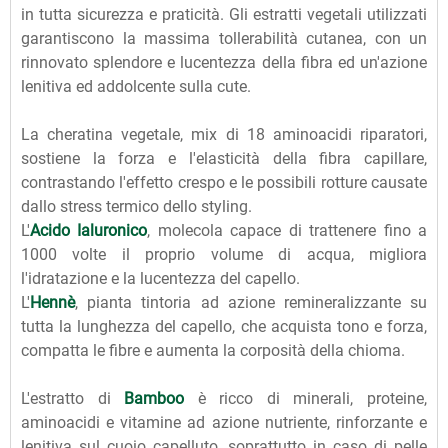
in tutta sicurezza e praticità. Gli estratti vegetali utilizzati
garantiscono la massima tollerabilità cutanea, con un
rinnovato splendore e lucentezza della fibra ed un'azione
lenitiva ed addolcente sulla cute.
La cheratina vegetale, mix di 18 aminoacidi riparatori,
sostiene la forza e l'elasticità della fibra capillare,
contrastando l'effetto crespo e le possibili rotture causate
dallo stress termico dello styling.
L'
Acido Ialuronico
, molecola capace di trattenere fino a
1000 volte il proprio volume di acqua, migliora
l'idratazione e la lucentezza del capello.
L'
Hennè
, pianta tintoria ad azione remineralizzante su
tutta la lunghezza del capello, che acquista tono e forza,
compatta le fibre e aumenta la corposità della chioma.
L'estratto di
Bamboo
è ricco di minerali, proteine,
aminoacidi e vitamine ad azione nutriente, rinforzante e
lenitiva sul cuoio capelluto, soprattutto in caso di pelle