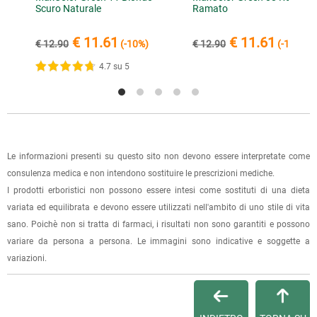
direttamente nel punto vendita di Via Iglesias 5/B a Cagliari.
Scuro Naturale
Ramato
conferma dell'ordine.
Per scegliere questa possibilità, seleziona l'opzione "Ritiro in
negozio" al momento della scelta della modalità di
€ 11.61
€ 11.61
€ 12.90
(-10%)
€ 12.90
(-10%)
spedizione, in questo modo non ti verranno addebitate le
4.7 su 5
spese di spedizione e sarai avvisato con una e-mail quando
l'ordine sarà pronto per il ritiro.
La spedizione è accompagnata da un riepilogo d'ordine,
oppure dalla fattura se richiesta al momento dell'ordine
(selezionando l'apposita casella del modulo d'ordine e
Le informazioni presenti su questo sito non devono essere interpretate come
specificando l'indirizzo di fatturazione).
consulenza medica e non intendono sostituire le prescrizioni mediche.
I prodotti erboristici non possono essere intesi come sostituti di una dieta
Dalla tua
Area Cliente
potrai verificare lo stato di lavorazione
variata ed equilibrata e devono essere utilizzati nell'ambito di uno stile di vita
dell'ordine e lo stato della spedizione.
sano. Poichè non si tratta di farmaci, i risultati non sono garantiti e possono
variare da persona a persona. Le immagini sono indicative e soggette a
Per qualsiasi informazione, contattaci via
e-mail
.
variazioni.
Per maggiori dettagli, vedi le
Condizioni di vendita
.