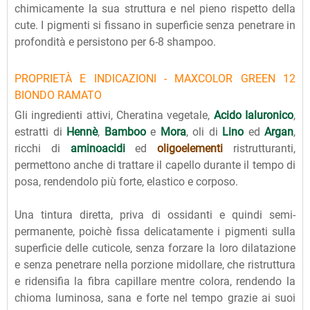
chimicamente la sua struttura e nel pieno rispetto della
cute. I pigmenti si fissano in superficie senza penetrare in
profondità e persistono per 6-8 shampoo.
PROPRIETÀ E INDICAZIONI - MAXCOLOR GREEN 12
BIONDO RAMATO
Gli ingredienti attivi, Cheratina vegetale,
Acido Ialuronico
,
estratti di
Hennè
,
Bamboo
e
Mora
, oli di
Lino
ed
Argan
,
ricchi di
aminoacidi
ed
oligoelementi
ristrutturanti,
permettono anche di trattare il capello durante il tempo di
posa, rendendolo più forte, elastico e corposo.
Una tintura diretta, priva di ossidanti e quindi semi-
permanente, poichè fissa delicatamente i pigmenti sulla
superficie delle cuticole, senza forzare la loro dilatazione
e senza penetrare nella porzione midollare, che ristruttura
e ridensifia la fibra capillare mentre colora, rendendo la
chioma luminosa, sana e forte nel tempo grazie ai suoi