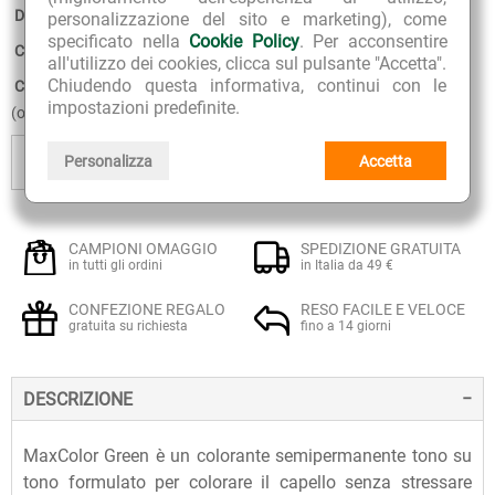
Disponibilità:
5
personalizzazione del sito e marketing), come
specificato nella
Cookie Policy
. Per acconsentire
Confezione:
75 ml + balsamo ristrutturante da 15 ml
all'utilizzo dei cookies, clicca sul pulsante "Accetta".
Chiudendo questa informativa, continui con le
Consegna stimata:
11 - 12 Agosto
impostazioni predefinite.
(ordina entro 5 ore 54 minuti)
+
AGGIUNGI
AGGIUNGI
Personalizza
Accetta
AL CESTINO
AI PREFERITI
-
CAMPIONI OMAGGIO
SPEDIZIONE GRATUITA
in tutti gli ordini
in Italia da 49 €
CONFEZIONE REGALO
RESO FACILE E VELOCE
gratuita su richiesta
fino a 14 giorni
DESCRIZIONE
MaxColor Green è un colorante semipermanente tono su
tono formulato per colorare il capello senza stressare