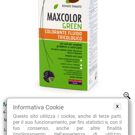
MAXCOLOR GREEN 12 BIONDO RAMATO
Informativa Cookie
X
€ 11.61
€ 12.90
(sconto 10%)
Questo sito utilizza i cookie, anche di terze parti,
Marca:
Vital Factors
per il suo funzionamento, per fini statistici e, con il
tuo consenso, anche per altre finalità
Linea:
MaxColor Green
(miglioramento dell'esperienza di utilizzo,