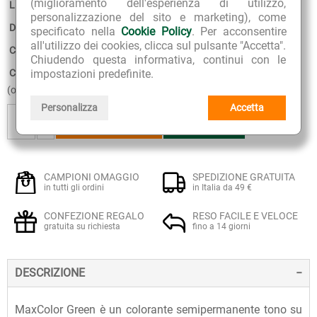
(miglioramento dell'esperienza di utilizzo,
Linea:
MaxColor Green
personalizzazione del sito e marketing), come
Disponibilità:
7
specificato nella
Cookie Policy
. Per acconsentire
all'utilizzo dei cookies, clicca sul pulsante "Accetta".
Confezione:
75 ml + balsamo ristrutturante da 15 ml
Chiudendo questa informativa, continui con le
Consegna stimata:
10 - 11 Agosto
impostazioni predefinite.
(ordina entro 13 ore 27 minuti)
Personalizza
Accetta
+
AGGIUNGI
AGGIUNGI
AL CESTINO
AI PREFERITI
-
CAMPIONI OMAGGIO
SPEDIZIONE GRATUITA
in tutti gli ordini
in Italia da 49 €
CONFEZIONE REGALO
RESO FACILE E VELOCE
gratuita su richiesta
fino a 14 giorni
DESCRIZIONE
MaxColor Green è un colorante semipermanente tono su