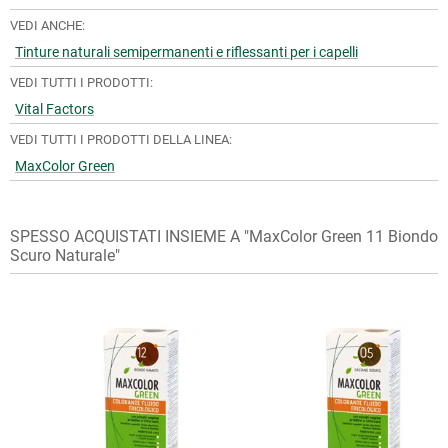
garantendo la massima sicurezza.
in Italia è GRATUITA (escluso eventuale contrassegno),
VEDI ANCHE:
altrimenti ha un costo di 3.95 €.
Con l'opzione "
Paga in tre rate senza interessi
" offerta da
Tinture naturali semipermanenti e riflessanti per i capelli
Recensioni Del Prodotto
Se sceglierai il pagamento in contrassegno, vi sarà un costo
Paypal (in Italia e nelle altre nazioni abilitate).
Scopri di più
.
3
aggiuntivo di 3 €.
VEDI TUTTI I PRODOTTI:
Vital Factors
In
Contrassegno
: pagherai in contanti al corriere alla
È possibile richiedere la consegna in fermo deposito presso
VEDI TUTTI I PRODOTTI DELLA LINEA:
Valutazione Del Prodotto
consegna (solo per spedizioni in Italia).
una filiale SDA o un punto di ritiro Kipoint, indicando
4.7
/
5
MaxColor Green
nell'indirizzo di consegna "Fermo Deposito SDA", o "Fermo
Tramite
bonifico bancario anticipato
, utilizzando le seguenti
Deposito Kipoint" e l'indirizzo della filiale o del Kipoint
coordinate:
scelto.
SPESSO ACQUISTATI INSIEME A "MaxColor Green 11 Biondo
Esperienza del prodotto
Scuro Naturale"
IBAN: IT22S0326804800052919450970
Effettuiamo spedizioni in tutto il mondo: le spese di
BIC / Swift: SELBIT2BXXX
spedizione per l'estero sono calcolate in base al peso dei
Calcolato da 3 recensioni cliente.
Aleanthos Srl
prodotti ordinati e mostrate prima dell'invio dell'ordine.
Via Iglesias 5/B
Positivo
100%
09125 Cagliari (CA)
In caso di assenza, o di indirizzo incompleto o errato,
Neutro
0%
l'ordine andrà in giacenza presso la sede del corriere, e sarà
Negativo
0%
Gli ordini pagati con bonifico saranno spediti alla ricezione
possibile richiedere un secondo tentativo di consegna o
dell'accredito. Per accelerare la spedizione dell'ordine, puoi
ritirarla di persona entro 7 giorni.