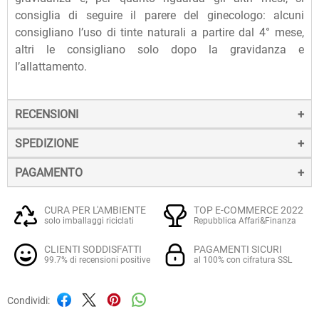
consiglia di seguire il parere del ginecologo: alcuni
consigliano l’uso di tinte naturali a partire dal 4° mese,
altri le consigliano solo dopo la gravidanza e
l’allattamento.
RECENSIONI
SPEDIZIONE
PAGAMENTO
La spedizione dei prodotti avviene entro 24 ore dall'ordine
(sabato e festivi esclusi), tramite corriere SDA.
Il pagamento degli ordini può avvenire:
Quando l'ordine sarà spedito, riceverai una e-mail di
CURA PER L'AMBIENTE
TOP E-COMMERCE 2022
solo imballaggi riciclati
Repubblica Affari&Finanza
conferma, contenente un link alla tracciatura online
Con
Carte di credito o debito VISA, Mastercard, PostePay
(e
dell'invio, che ti permetterà di verificare in tempo reale lo
CLIENTI SODDISFATTI
PAGAMENTI SICURI
altre carte prepagate abilitate), su server sicuro Paypal.
stato della spedizione.
ECCELLENTE
99.7% di recensioni positive
al 100% con cifratura SSL
La consegna avviene normalmente in 2-3 giorni lavorativi.
Tramite
Paypal
, leader mondiale nei pagamenti online, che
MaxGreen Vegetal 11
Condividi:
utilizza connessioni SSL cifrate con crittografia forte,
Biondo Scuro Naturale
Per gli ordini di importo pari o superiore a 49 € la spedizione