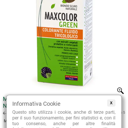
MAXCOLOR GREEN 11 BIONDO SCURO
Informativa Cookie
X
NATURALE
€ 11.61
Questo sito utilizza i cookie, anche di terze parti,
4.7 su 5
€ 12.90
(sconto 10%)
per il suo funzionamento, per fini statistici e, con il
Marca:
Vital Factors
tuo consenso, anche per altre finalità