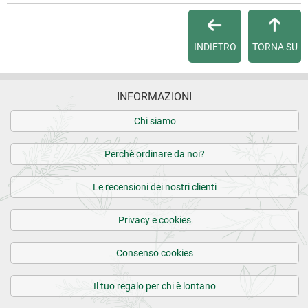
Per maggiori dettagli, vedi le
Condizioni di vendita
.
3 recensioni verificate da
eKomi
INDIETRO
TORNA SU
INFORMAZIONI
Chi siamo
Perchè ordinare da noi?
Le recensioni dei nostri clienti
Privacy e cookies
Consenso cookies
Il tuo regalo per chi è lontano