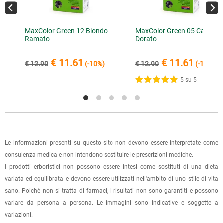
inviare la ricevuta di versamento all'e-mail
RECENSIONI PIÚ RECENTI
info@lerboristeria.com
.
È possibile effettuare un ordine sul sito e recarsi a ritirarlo
I dati per il pagamento saranno riportati anche nell'email di
MaxColor Green 12 Biondo
MaxColor Green 05 Castano
direttamente nel punto vendita di Via Iglesias 5/B a Cagliari.
15.09.2024
Ramato
Dorato
conferma dell'ordine.
Per scegliere questa possibilità, seleziona l'opzione "Ritiro in
Eccellente copertura dei capelli bianchi e nessuna
negozio" al momento della scelta della modalità di
reazione allergica ( sono allergica a tutte le tinte
€ 11.61
€ 11.61
€ 12.90
(-10%)
€ 12.90
(-10%)
spedizione, in questo modo non ti verranno addebitate le
permanenti)
5 su 5
spese di spedizione e sarai avvisato con una e-mail quando
l'ordine sarà pronto per il ritiro.
01.04.2024
Ottimo
La spedizione è accompagnata da un riepilogo d'ordine,
oppure dalla fattura se richiesta al momento dell'ordine
(selezionando l'apposita casella del modulo d'ordine e
Le informazioni presenti su questo sito non devono essere interpretate come
06.12.2020
specificando l'indirizzo di fatturazione).
consulenza medica e non intendono sostituire le prescrizioni mediche.
Il prodotto è di facile applicazione e copre i capelli
I prodotti erboristici non possono essere intesi come sostituti di una dieta
bianchi. Anche l’inci delle sostanze contenute soddisfa le
Dalla tua
Area Cliente
potrai verificare lo stato di lavorazione
variata ed equilibrata e devono essere utilizzati nell'ambito di uno stile di vita
esigenze delle persone più attente rispetto alle altre
dell'ordine e lo stato della spedizione.
tinte semi permanenti. Bisogna però fare attenzione a
sano. Poichè non si tratta di farmaci, i risultati non sono garantiti e possono
scegliere il colore di un tono superiore al proprio se si
variare da persona a persona. Le immagini sono indicative e soggette a
Per qualsiasi informazione, contattaci via
e-mail
.
vuole ottenere un risultato ottimale
variazioni.