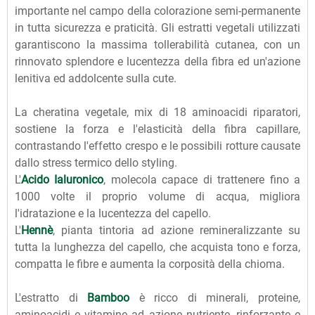
importante nel campo della colorazione semi-permanente
in tutta sicurezza e praticità. Gli estratti vegetali utilizzati
garantiscono la massima tollerabilità cutanea, con un
rinnovato splendore e lucentezza della fibra ed un'azione
lenitiva ed addolcente sulla cute.
La cheratina vegetale, mix di 18 aminoacidi riparatori,
sostiene la forza e l'elasticità della fibra capillare,
contrastando l'effetto crespo e le possibili rotture causate
dallo stress termico dello styling.
L'
Acido Ialuronico
, molecola capace di trattenere fino a
1000 volte il proprio volume di acqua, migliora
l'idratazione e la lucentezza del capello.
L'
Hennè
, pianta tintoria ad azione remineralizzante su
tutta la lunghezza del capello, che acquista tono e forza,
compatta le fibre e aumenta la corposità della chioma.
L'estratto di
Bamboo
è ricco di minerali, proteine,
aminoacidi e vitamine ad azione nutriente, rinforzante e