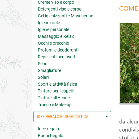
Creme viso e corpo
COME 
Detergenti viso e corpo
Gel igienizzanti e Mascherine
Igiene orale
Igiene personale
Massaggio e Relax
Occhi e orecchie
Profumi e deodoranti
Repellenti per insetti
Seno
Smagliature
Solari
Sport e attività fisica
Tinture per i capelli
Tinture all'Hennè
Trucco e Make-up
IDEE REGALO E OGGETTISTICA
da alcun
condivis
Idee regalo
Buoni Regalo
stoffe, 