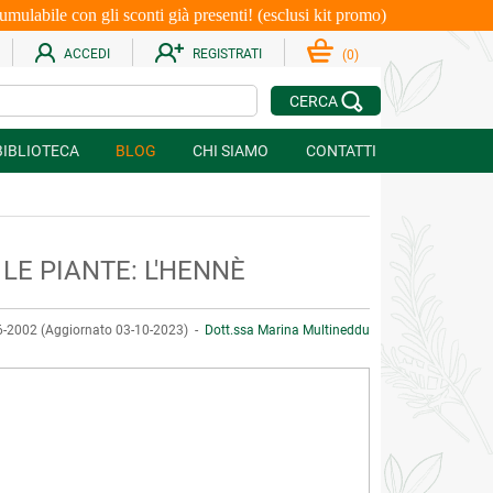
le con gli sconti già presenti! (esclusi kit promo)
ACCEDI
REGISTRATI
(
0
)
CERCA
BIBLIOTECA
BLOG
CHI SIAMO
CONTATTI
LE PIANTE: L'HENNÈ
-2002 (Aggiornato 03-10-2023) -
Dott.ssa Marina Multineddu