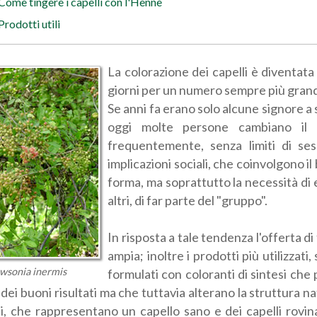
Come tingere i capelli con l'Hennè
Prodotti utili
La colorazione dei capelli è diventata
giorni per un numero sempre più grand
Se anni fa erano solo alcune signore 
oggi molte persone cambiano il 
frequentemente, senza limiti di se
implicazioni sociali, che coinvolgono i
forma, ma soprattutto la necessità di e
altri, di far parte del "gruppo".
In risposta a tale tendenza l'offerta d
ampia; inoltre i prodotti più utilizzati
wsonia inermis
formulati con coloranti di sintesi che
, dei buoni risultati ma che tuttavia alterano la struttura n
i, che rappresentano un capello sano e dei capelli rovin