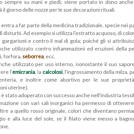
o sempre su mani e piedi; viene portato in dono anche 
à il giorno delle nozze per le sue decorazioni rituali.
entra a far parte della medicina tradizionale, specie nei p
di disturbi. Ad esempio si utilizza l'estratto acquoso, di col
 gargarismi e contro il mal di gola; poiché gli si attribu
che utilizzato contro infiammazioni ed eruzioni della pe
, forfora,
seborrea
, ecc.
nche utilizzato per uso interno, nonostante il suo sapor
ere l'
emicrania
, la
calcolosi
, l'ingrossamento della milza, 
senteria, e inoltre come abortivo per le sue proprietà 
oni uterine).
è stato adoperato con successo anche nell'industria tessile 
nazione con vari sali inorganici ha permesso di ottenere
oltre a quello rosso originale, colori che diventano perman
io e alla luce del sole, se il filato viene messo a bag
one.