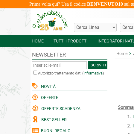
Prima volta qui? Usa il codice
BENVENUTO10
sul t
HOME
TUTTI I PRODOTTI
INTEGRATORI NAT
Home
NEWSLETTER
ISCRIVITI
Autorizzo trattamento dati
(
informativa
)
NOVITÀ
OFFERTE
Sommar
OFFERTE SCADENZA
BEST SELLER
BUONI REGALO