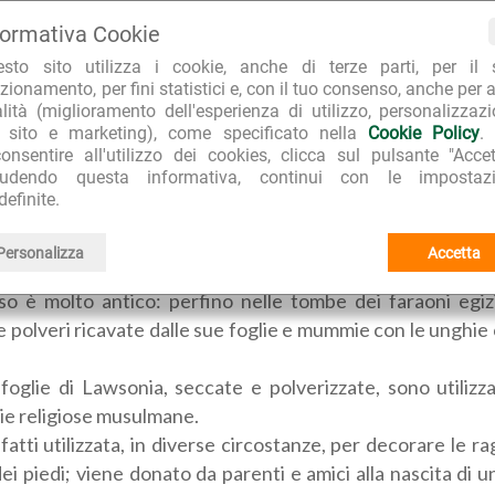
 John Lawson che, nel 1709, descrisse in maniera parti
formativa Cookie
pianta in un libro pubblicato a Londra, mentre il termin
esto sito utilizza i cookie, anche di terze parti, per il 
e al fatto che spesso la pianta è priva di spine. Un sinoni
zionamento, per fini statistici e, con il tuo consenso, anche per a
e fa invece riferimento al colore bianco-rosato dei fiori.
alità (miglioramento dell'esperienza di utilizzo, personalizzaz
l sito e marketing), come specificato nella
Cookie Policy
.
onia, originaria delle regioni calde subtropicali e deg
onsentire all'utilizzo dei cookies, clicca sul pulsante "Accet
iudendo questa informativa, continui con le impostazi
ica centro-orientale, è coltivata però soprattutto in In
definite.
Sudan, Arabia, Iran, Cina ed anche in Florida.
a può sopravvivere per oltre 100 anni!
Personalizza
Accetta
uso è molto antico: perfino nelle tombe dei faraoni egiz
e polveri ricavate dalle sue foglie e mummie con le unghie
foglie di Lawsonia, seccate e polverizzate, sono utilizz
ie religiose musulmane.
fatti utilizzata, in diverse circostanze, per decorare le ra
ei piedi; viene donato da parenti e amici alla nascita di u