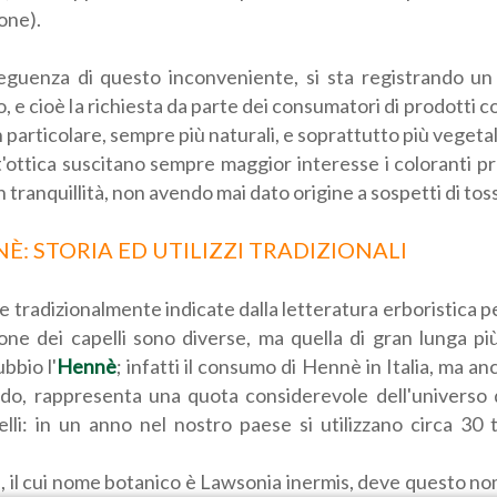
one).
eguenza di questo inconveniente, si sta registrando u
 e cioè la richiesta da parte dei consumatori di prodotti c
in particolare, sempre più naturali, e soprattutto più vegetal
'ottica suscitano sempre maggior interesse i coloranti p
n tranquillità, non avendo mai dato origine a sospetti di toss
NÈ: STORIA ED UTILIZZI TRADIZIONALI
e tradizionalmente indicate dalla letteratura erboristica per
one dei capelli sono diverse, ma quella di gran lunga più
bbio l'
Hennè
; infatti il consumo di Hennè in Italia, ma an
do, rappresenta una quota considerevole dell'universo d
lli: in un anno nel nostro paese si utilizzano circa 30 
 il cui nome botanico è Lawsonia inermis, deve questo no