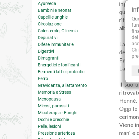
inglese
Ayurveda
In
Bambini e neonati
questa 
Capelli e unghie
Qu
riferisc
Circolazione
fun
alba, ch
Colesterolo, Glicemia
fin
de
Depurativi
La Laws
acc
Difese immunitarie
Ch
Digestivi
dell'Afr
pre
Dimagranti
Egitto, 
Energetici e tonificanti
La piant
Fermenti lattici probiotici
Ferro
Il suo 
Gravidanza, allattamento
ritrovat
Memoria e Stress
Menopausa
Hennè.
Micosi, parassiti
Oggi le 
Micoterapia - Funghi
cerimon
Occhi e orecchie
Viene in
Pelle, lesioni
mani e d
Pressione arteriosa