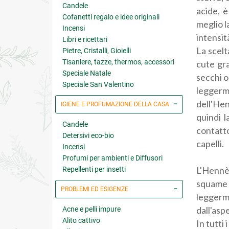
Candele
acide, è
Cofanetti regalo e idee originali
meglio l
Incensi
intensit
Libri e ricettari
La scelt
Pietre, Cristalli, Gioielli
Tisaniere, tazze, thermos, accessori
cute gra
Speciale Natale
secchi o
Speciale San Valentino
leggerm
dell'Hen
IGIENE E PROFUMAZIONE DELLA CASA
quindi l
Candele
contatto
Detersivi eco-bio
capelli.
Incensi
Profumi per ambienti e Diffusori
L'Hennè,
Repellenti per insetti
squame 
PROBLEMI ED ESIGENZE
leggerme
dall'asp
Acne e pelli impure
Alito cattivo
In tutti