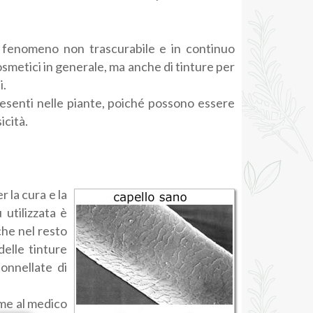
n fenomeno non trascurabile e in continuo
osmetici in generale, ma anche di tinture per
i.
resenti nelle piante, poiché possono essere
icità.
 la cura e la
 utilizzata è
che nel resto
elle tinture
tonnellate di
me al medico