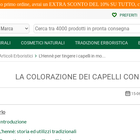
uo primo ordine, avrai un EXTRA SCONTO DEL 10% SU TUTTO, cumulabi
PREFERITI
URALI
COSMETICI NATURALI
TRADIZIONE ERBORISTICA
Articoli Erboristici
L'Hennè per tingere i capelli in mo...
LA COLORAZIONE DEI CAPELLI CON 
15-06
io
Introduzione
L'hennè: storia ed utilizzi tradizionali