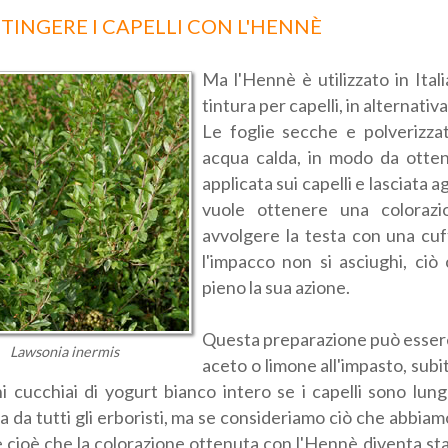
TINGERE I CAPELLI CON L'HENNÈ
Ma l'Hennè è utilizzato in Ita
tintura per capelli, in alternativa
Le foglie secche e polverizz
acqua calda, in modo da otten
applicata sui capelli e lasciata a
vuole ottenere una colorazi
avvolgere la testa con una cuff
l'impacco non si asciughi, ciò
pieno la sua azione.
Questa preparazione può essere 
Lawsonia inermis
aceto o limone all'impasto, subi
i cucchiai di yogurt bianco intero se i capelli sono lung
a da tutti gli erboristi, ma se consideriamo ciò che abbiam
e cioè che la colorazione ottenuta con l'Hennè diventa stab