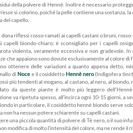
residui della polvere di Hennè. Inoltre è necessario proteg
'esse si colorino, poiché la pelle contiene una sostanza, la
a del capello.
dona riflessi rosso-ramati ai capelli castani o bruni, rosso
i capelli biondo-chiaro; è sconsigliato per i capelli ossig
rota violenta, veramente eccessiva e non gradevole. In r
ze che appaiono sono dovute esclusivamente al colore di fon
ono ottenere delle variazioni a quanto appena detto, mis
mallo di
Noce
e il cosiddetto
Hennè nero
(Indigofera tinct
 rossi più tendenti al mogano, al castano, al nero, al biond
dato da queste piante è molto più leggero dell'Hennè 
azione va ripetuta spesso, all'incirca ogni 10-15 giorni, a 
iondo in particolare, il cosiddetto hennè biondo serve solo a
ma non ha nessun potere schiarente su capelli castani.
re una piccola quantità di polvere di Tè nero, o il suo infu
non modifica di molto l'intensità del colore, ma ne rende il ri