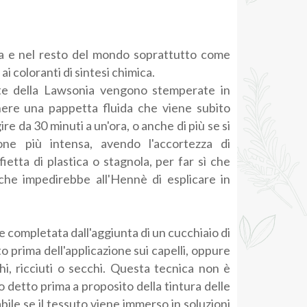
lia e nel resto del mondo soprattutto come
 ai coloranti di sintesi chimica.
ate della Lawsonia vengono stemperate in
ere una pappetta fluida che viene subito
gire da 30 minuti a un'ora, o anche di più se si
one più intensa, avendo l'accortezza di
ietta di plastica o stagnola, per far sì che
 che impedirebbe all'Hennè di esplicare in
completata dall'aggiunta di un cucchiaio di
to prima dell'applicazione sui capelli, oppure
hi, ricciuti o secchi. Questa tecnica non è
o detto prima a proposito della tintura delle
ile se il tessuto viene immerso in soluzioni