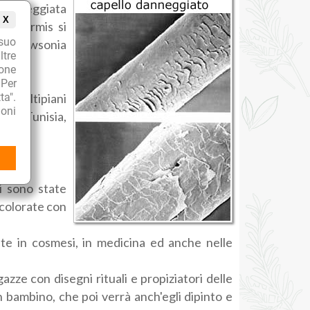
colareggiata
X
e inermis si
suo
mo è Lawsonia
ltre
ione
 Per
li altipiani
ta".
oni
dia, Tunisia,
i sono state
 colorate con
ate in cosmesi, in medicina ed anche nelle
gazze con disegni rituali e propiziatori delle
n bambino, che poi verrà anch'egli dipinto e