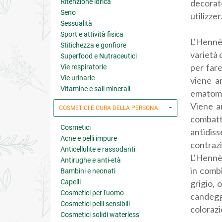
Ritenzione idrica
decorat
Seno
utilizzer
Sessualità
Sport e attività fisica
L'Hennè 
Stitichezza e gonfiore
varietà 
Superfood e Nutraceutici
per fare
Vie respiratorie
Vie urinarie
viene an
Vitamine e sali minerali
ematomi
Viene a
COSMETICI E CURA DELLA PERSONA
combatt
Cosmetici
antidis
Acne e pelli impure
contrazi
Anticellulite e rassodanti
L'Hennè 
Antirughe e anti-età
in combi
Bambini e neonati
Capelli
grigio, 
Cosmetici per l'uomo
candegg
Cosmetici pelli sensibili
colorazi
Cosmetici solidi waterless