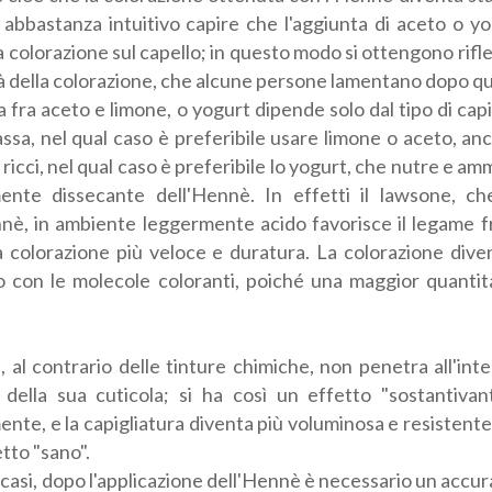
 abbastanza intuitivo capire che l'aggiunta di aceto o yo
a colorazione sul capello; in questo modo si ottengono rifles
à della colorazione, che alcune persone lamentano dopo qu
a fra aceto e limone, o yogurt dipende solo dal tipo di capig
ssa, nel qual caso è preferibile usare limone o aceto, anch
 ricci, nel qual caso è preferibile lo yogurt, che nutre e am
ente dissecante dell'Hennè. In effetti il lawsone, ch
nè, in ambiente leggermente acido favorisce il legame fra
a colorazione più veloce e duratura. La colorazione dive
 con le molecole coloranti, poiché una maggior quantità 
 al contrario delle tinture chimiche, non penetra all'inte
della sua cuticola; si ha così un effetto "sostantivan
nte, e la capigliatura diventa più voluminosa e resistente 
etto "sano".
 i casi, dopo l'applicazione dell'Hennè è necessario un acc