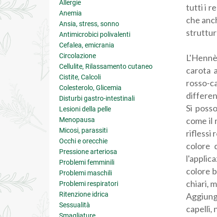
Allergie
tutti i 
Anemia
che anch
Ansia, stress, sonno
struttur
Antimicrobici polivalenti
Cefalea, emicrania
Circolazione
L'Hennè 
Cellulite, Rilassamento cutaneo
carota a
Cistite, Calcoli
rosso-ca
Colesterolo, Glicemia
differen
Disturbi gastro-intestinali
Si poss
Lesioni della pelle
come il 
Menopausa
Micosi, parassiti
riflessi
Occhi e orecchie
colore 
Pressione arteriosa
l'applic
Problemi femminili
colore b
Problemi maschili
chiari, 
Problemi respiratori
Ritenzione idrica
Aggiunge
Sessualità
capelli, 
Smagliature