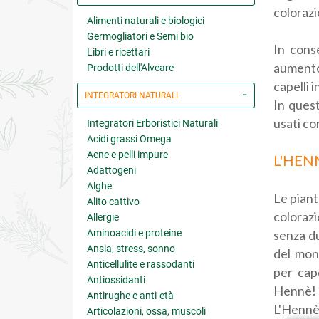
colorazi
Alimenti naturali e biologici
Germogliatori e Semi bio
In cons
Libri e ricettari
aumento,
Prodotti dell'Alveare
capelli 
INTEGRATORI NATURALI
In quest
usati co
Integratori Erboristici Naturali
Acidi grassi Omega
Acne e pelli impure
L'HEN
Adattogeni
Alghe
Le piant
Alito cattivo
colorazi
Allergie
Aminoacidi e proteine
senza du
Ansia, stress, sonno
del mon
Anticellulite e rassodanti
per cape
Antiossidanti
Hennè!
Antirughe e anti-età
L'Hennè,
Articolazioni, ossa, muscoli