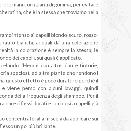
gere le mani con guanti di gomma, per evitare
 cheratina, che è la stessa che troviamo nella
-rame intenso ai capelli biondo-scuro, rosso-
enati o bianchi, ai quali dà una colorazione
ealtà la colorazione è sempre la stessa; le
do dei capelli, sui quali è applicato.
celando l'Hennè con altre piante tintorie,
oria species), ed altre piante che rendono i
o, ma questo effetto è poco duraturo perché il
e viene perso con alcuni lavaggi, quindi
seconda della frequenza degli shampoo. Per il
 dare riflessi dorati e luminosi a capelli già
so concentrato, alla miscela da applicare sui
flesso un po' più brillante.