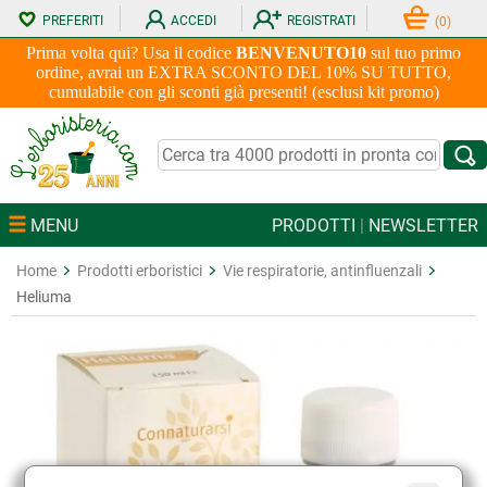
PREFERITI
ACCEDI
REGISTRATI
(
0
)
Prima volta qui? Usa il codice
BENVENUTO10
sul tuo primo
ordine, avrai un EXTRA SCONTO DEL 10% SU TUTTO,
cumulabile con gli sconti già presenti! (esclusi kit promo)
MENU
PRODOTTI
|
NEWSLETTER
Home
Prodotti erboristici
Vie respiratorie, antinfluenzali
Heliuma