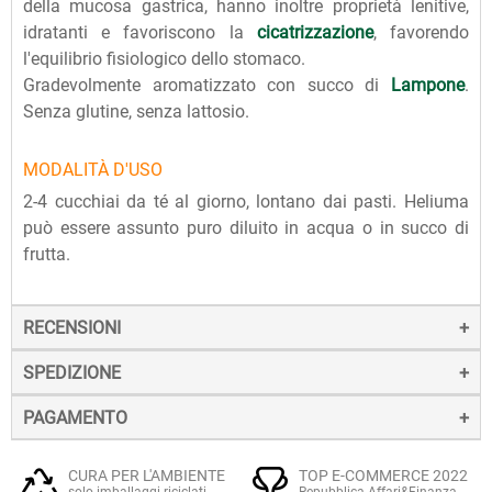
della mucosa gastrica, hanno inoltre proprietà lenitive,
idratanti e favoriscono la
cicatrizzazione
, favorendo
l'equilibrio fisiologico dello stomaco.
Gradevolmente aromatizzato con succo di
Lampone
.
Senza glutine, senza lattosio.
MODALITÀ D'USO
2-4 cucchiai da té al giorno, lontano dai pasti. Heliuma
può essere assunto puro diluito in acqua o in succo di
frutta.
RECENSIONI
SPEDIZIONE
PAGAMENTO
La spedizione dei prodotti avviene entro 24 ore dall'ordine
(sabato e festivi esclusi), tramite corriere SDA.
Il pagamento degli ordini può avvenire:
Quando l'ordine sarà spedito, riceverai una e-mail di
CURA PER L'AMBIENTE
TOP E-COMMERCE 2022
solo imballaggi riciclati
Repubblica Affari&Finanza