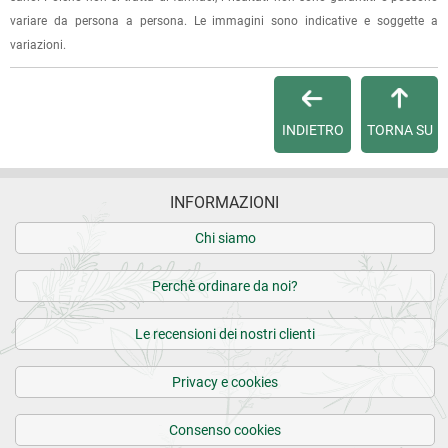
variare da persona a persona. Le immagini sono indicative e soggette a
Dalla tua
Area Cliente
potrai verificare lo stato di lavorazione
variazioni.
dell'ordine e lo stato della spedizione.
Per qualsiasi informazione, contattaci via
e-mail
.
INDIETRO
TORNA SU
Per maggiori dettagli, vedi le
Condizioni di vendita
.
INFORMAZIONI
Chi siamo
Perchè ordinare da noi?
Le recensioni dei nostri clienti
Privacy e cookies
Consenso cookies