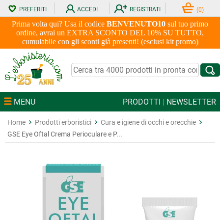
PREFERITI
ACCEDI
REGISTRATI
(
0
)
Prima volta qui? Usa il codice
BENVENUTO10
sul tuo primo
ordine, avrai un EXTRA SCONTO DEL 10% SU TUTTO,
cumulabile con gli sconti già presenti! (esclusi kit promo)
MENU
PRODOTTI
|
NEWSLETTER
Home
Prodotti erboristici
Cura e igiene di occhi e orecchie
GSE Eye Oftal Crema Perioculare e P...