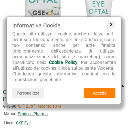
Informativa Cookie
X
Questo sito utilizza i cookie, anche di terze parti,
per il suo funzionamento, per fini statistici e, con il
tuo consenso, anche per altre finalità
(miglioramento dell'esperienza di utilizzo,
personalizzazione del sito e marketing), come
specificato nella
Cookie Policy
. Per acconsentire
all'utilizzo dei cookies, clicca sul pulsante "Accetta".
Chiudendo questa informativa, continui con le
impostazioni predefinite.
GSE EYE OFTAL CREMA PERIOCULARE E
Personalizza
Accetta
PALPEBRALE
€ 12.51
€ 13.90
(sconto 10%)
Marca:
Prodeco Pharma
Linea:
GSE Eye