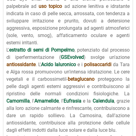
palpebrale ad
uso topico
ad azione lenitiva e idratante
indicata in caso di pelle secca, arrossata, con tendenza a
sviluppare irritazione e prurito, dovuti a detersione
aggressiva, esposizione prolungata ad agenti atmosferici
(sole, vento, smog), affaticamento oculare e agenti
esterni irritanti.
L'
estratto di semi di Pompelmo
, potenziato dal processo
di iperfermentazione (
GSEvolved
) svolge un'azione
antiossidante
. L'
Acido Ialuronico
e i
polisaccaridi
da Tara
e Alga rossa promuovono un'intensa idratazione. Le cere
vegetali e il carbossimetil-
betaglucano
proteggono la
pelle dagli agenti esterni aggressivi e contribuiscono al
ripristino delle normali condizioni fisiologiche. La
Camomilla
, l'
Amamelide
, l'
Eufrasia
e la
Calendula
, grazie
alla loro azione calmante e rinfrescante, contribuiscono a
dare un rapido sollievo. La Carnosina, dall'azione
antiossidante, contribuisce alla protezione delle cellule
dagli effetti indotti dalla luce solare e dalla luce blu.