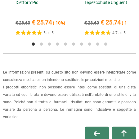
I dati per il pagamento saranno riportati anche nell'email di
i
DietformPic
Tepezcohuite Unguento
direttamente nel punto vendita di Via Iglesias 5/B a Cagliari.
conferma dell'ordine.
Per scegliere questa possibilità, seleziona l'opzione "Ritiro in
negozio" al momento della scelta della modalità di
€ 25.74
€ 25.74
€ 28.60
(-10%)
€ 28.60
(-10%)
spedizione, in questo modo non ti verranno addebitate le
5 su 5
4.7 su 5
spese di spedizione e sarai avvisato con una e-mail quando
l'ordine sarà pronto per il ritiro.
La spedizione è accompagnata da un riepilogo d'ordine,
oppure dalla fattura se richiesta al momento dell'ordine
(selezionando l'apposita casella del modulo d'ordine e
Le informazioni presenti su questo sito non devono essere interpretate come
specificando l'indirizzo di fatturazione).
consulenza medica e non intendono sostituire le prescrizioni mediche.
I prodotti erboristici non possono essere intesi come sostituti di una dieta
Dalla tua
Area Cliente
potrai verificare lo stato di lavorazione
variata ed equilibrata e devono essere utilizzati nell'ambito di uno stile di vita
dell'ordine e lo stato della spedizione.
sano. Poichè non si tratta di farmaci, i risultati non sono garantiti e possono
variare da persona a persona. Le immagini sono indicative e soggette a
Per qualsiasi informazione, contattaci via
e-mail
.
variazioni.
Per maggiori dettagli, vedi le
Condizioni di vendita
.