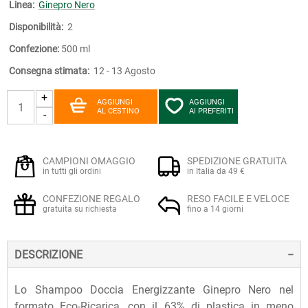
Linea:
Ginepro Nero
Disponibilità:
2
Confezione:
500 ml
Consegna stimata:
12 - 13 Agosto
+
AGGIUNGI
AGGIUNGI
AL CESTINO
AI PREFERITI
-
CAMPIONI OMAGGIO
SPEDIZIONE GRATUITA
in tutti gli ordini
in Italia da 49 €
CONFEZIONE REGALO
RESO FACILE E VELOCE
gratuita su richiesta
fino a 14 giorni
DESCRIZIONE
Lo Shampoo Doccia Energizzante Ginepro Nero nel
formato Eco-Ricarica, con il 63% di plastica in meno