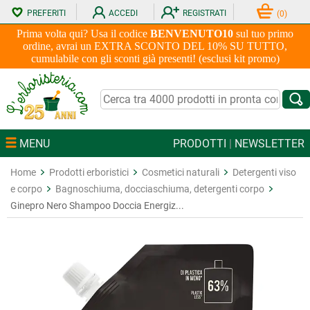
PREFERITI
ACCEDI
REGISTRATI
(
0
)
Prima volta qui? Usa il codice
BENVENUTO10
sul tuo primo
ordine, avrai un EXTRA SCONTO DEL 10% SU TUTTO,
cumulabile con gli sconti già presenti! (esclusi kit promo)
MENU
PRODOTTI
|
NEWSLETTER
Home
Prodotti erboristici
Cosmetici naturali
Detergenti viso
e corpo
Bagnoschiuma, docciaschiuma, detergenti corpo
Ginepro Nero Shampoo Doccia Energiz...