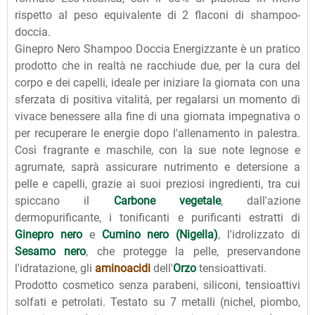
rispetto al peso equivalente di 2 flaconi di shampoo-
doccia.
Ginepro Nero Shampoo Doccia Energizzante è un pratico
prodotto che in realtà ne racchiude due, per la cura del
corpo e dei capelli, ideale per iniziare la giornata con una
sferzata di positiva vitalità, per regalarsi un momento di
vivace benessere alla fine di una giornata impegnativa o
per recuperare le energie dopo l'allenamento in palestra.
Così fragrante e maschile, con la sue note legnose e
agrumate, saprà assicurare nutrimento e detersione a
pelle e capelli, grazie ai suoi preziosi ingredienti, tra cui
spiccano il
Carbone vegetale
, dall'azione
dermopurificante, i tonificanti e purificanti estratti di
Ginepro nero
e
Cumino nero (Nigella)
, l'idrolizzato di
Sesamo nero
, che protegge la pelle, preservandone
l'idratazione, gli
aminoacidi
dell'
Orzo
tensioattivati.
Prodotto cosmetico senza parabeni, siliconi, tensioattivi
solfati e petrolati. Testato su 7 metalli (nichel, piombo,