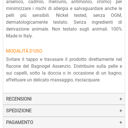
arsenico, cadmio, mercurio, antimonio, cromo) per
minimizzare i rischi di allergia e salvaguardare anche le
pelli più sensibili. Nickel tested, senza OGM,
dermatologicamente testato. Senza ingredienti di
derivazione animale. Non testato sugli animali. 100%
Made in Italy.
MODALITÀ D'USO
Svitare il tappo e travasare il prodotto direttamente nel
flacone del Bagnogel Assenzio. Distribuire sulla pelle e
sui capelli, sotto la doccia o in occasione di un bagno;
effettuare un delicato massaggio, risciacquare.
RECENSIONI
SPEDIZIONE
PAGAMENTO
La spedizione dei prodotti avviene entro 24 ore dall'ordine