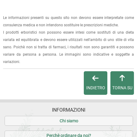
(selezionando l'apposita casella del modulo d'ordine e
specificando l'indirizzo di fatturazione).
Le informazioni presenti su questo sito non devono essere interpretate come
consulenza medica e non intendono sostituire le prescrizioni mediche.
Dalla tua
Area Cliente
potrai verificare lo stato di lavorazione
I prodotti erboristici non possono essere intesi come sostituti di una dieta
dell'ordine e lo stato della spedizione.
variata ed equilibrata e devono essere utilizzati nell'ambito di uno stile di vita
sano. Poichè non si tratta di farmaci, i risultati non sono garantiti e possono
Per qualsiasi informazione, contattaci via
e-mail
.
variare da persona a persona. Le immagini sono indicative e soggette a
variazioni.
Per maggiori dettagli, vedi le
Condizioni di vendita
.
INDIETRO
TORNA SU
INFORMAZIONI
Chi siamo
Perchè ordinare da noi?