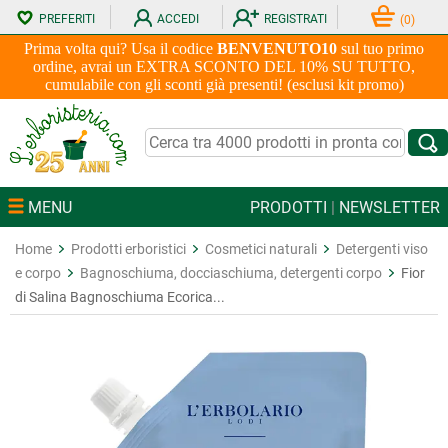
PREFERITI
ACCEDI
REGISTRATI
(
0
)
Prima volta qui? Usa il codice
BENVENUTO10
sul tuo primo
ordine, avrai un EXTRA SCONTO DEL 10% SU TUTTO,
cumulabile con gli sconti già presenti! (esclusi kit promo)
MENU
PRODOTTI
|
NEWSLETTER
Home
Prodotti erboristici
Cosmetici naturali
Detergenti viso
e corpo
Bagnoschiuma, docciaschiuma, detergenti corpo
Fior
di Salina Bagnoschiuma Ecorica...