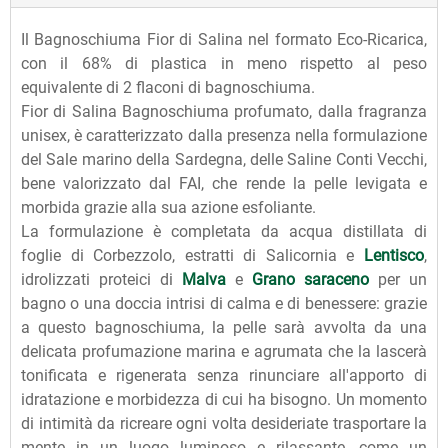
Il Bagnoschiuma Fior di Salina nel formato Eco-Ricarica,
con il 68% di plastica in meno rispetto al peso
equivalente di 2 flaconi di bagnoschiuma.
Fior di Salina Bagnoschiuma profumato, dalla fragranza
unisex, è caratterizzato dalla presenza nella formulazione
del Sale marino della Sardegna, delle Saline Conti Vecchi,
bene valorizzato dal FAI, che rende la pelle levigata e
morbida grazie alla sua azione esfoliante.
La formulazione è completata da acqua distillata di
foglie di Corbezzolo, estratti di Salicornia e
Lentisco
,
idrolizzati proteici di
Malva
e
Grano saraceno
per un
bagno o una doccia intrisi di calma e di benessere: grazie
a questo bagnoschiuma, la pelle sarà avvolta da una
delicata profumazione marina e agrumata che la lascerà
tonificata e rigenerata senza rinunciare all'apporto di
idratazione e morbidezza di cui ha bisogno. Un momento
di intimità da ricreare ogni volta desideriate trasportare la
mente in un luogo luminoso e rilassante, come un