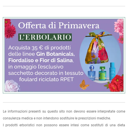
La spedizione è accompagnata da un riepilogo d'ordine,
oppure dalla fattura se richiesta al momento dell'ordine
(selezionando l'apposita casella del modulo d'ordine e
specificando l'indirizzo di fatturazione).
Dalla tua
Area Cliente
potrai verificare lo stato di lavorazione
dell'ordine e lo stato della spedizione.
Per qualsiasi informazione, contattaci via
e-mail
.
Per maggiori dettagli, vedi le
Condizioni di vendita
.
Le informazioni presenti su questo sito non devono essere interpretate come
consulenza medica e non intendono sostituire le prescrizioni mediche.
I prodotti erboristici non possono essere intesi come sostituti di una dieta