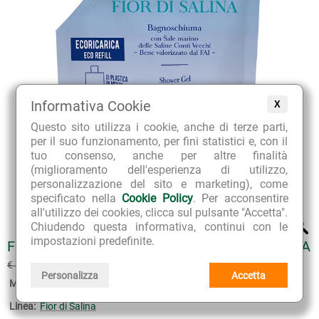
Informativa Cookie
X
Questo sito utilizza i cookie, anche di terze parti,
per il suo funzionamento, per fini statistici e, con il
tuo consenso, anche per altre finalità
(miglioramento dell'esperienza di utilizzo,
personalizzazione del sito e marketing), come
specificato nella
Cookie Policy
. Per acconsentire
all'utilizzo dei cookies, clicca sul pulsante "Accetta".
Chiudendo questa informativa, continui con le
impostazioni predefinite.
FIOR DI SALINA BAGNOSCHIUMA ECORICARICA
€ 15.75
€ 17.50
(sconto 10%)
Personalizza
Accetta
Marca:
L'Erbolario
Linea:
Fior di Salina