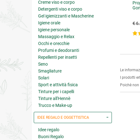
Creme viso e corpo
stenil Advanced
Aloe Attiva Crema Riparatrice
Pro
Fluida Viso Mani Corpo
Gom
Detergenti viso e corpo
Gel igienizzanti e Mascherine
€ 28.71
€ 17.01
Igiene orale
31.90
(-10%)
€ 18.90
(-10%)
€ 6
Igiene personale
4.8 su 5
5 su 5
Massaggio e Relax
Occhi e orecchie
Profumi e deodoranti
Repellenti per insetti
Seno
Le informaz
Smagliature
Solari
I prodotti e
Sport e attività fisica
Poichè non s
Tinture per i capelli
Tinture all'Hennè
Trucco e Make-up
IDEE REGALO E OGGETTISTICA
Idee regalo
Buoni Regalo