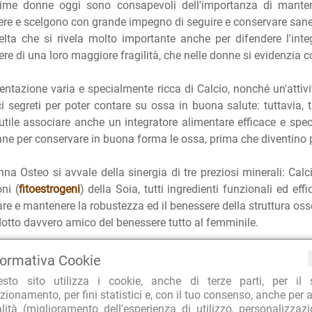
sime donne oggi sono consapevoli dell'importanza di mantener
re e scelgono con grande impegno di seguire e conservare sane a
lta che si rivela molto importante anche per difendere l'integ
gere di una loro maggiore fragilità, che nelle donne si evidenzia c
entazione varia e specialmente ricca di Calcio, nonché un'attivit
i segreti per poter contare su ossa in buona salute: tuttavia, 
utile associare anche un integratore alimentare efficace e spec
nne per conservare in buona forma le ossa, prima che diventino pi
na Osteo si avvale della sinergia di tre preziosi minerali: Cal
oni (
fitoestrogeni
) della Soia, tutti ingredienti funzionali ed eff
are e mantenere la robustezza ed il benessere della struttura os
otto davvero amico del benessere tutto al femminile.
formativa Cookie
IENTI FUNZIONALI
 compressa sono presenti 200 mg di Calcio, 93,75 mg di Magne
esto sito utilizza i cookie, anche di terze parti, per il 
zionamento, per fini statistici e, con il tuo consenso, anche per a
 di estratto di Soia
titolato
al 40% in isoflavoni, pari a 25 mg di 
alità (miglioramento dell'esperienza di utilizzo, personalizzaz