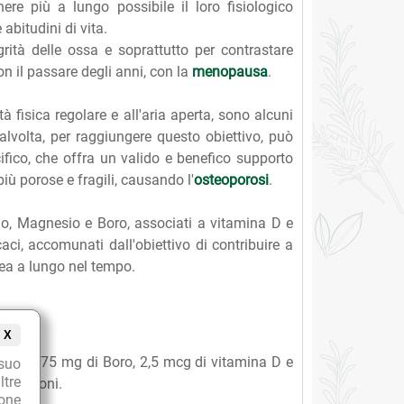
e più a lungo possibile il loro fisiologico
bitudini di vita.
rità delle ossa e soprattutto per contrastare
on il passare degli anni, con la
menopausa
.
à fisica regolare e all'aria aperta, sono alcuni
talvolta, per raggiungere questo obiettivo, può
ifico, che offra un valido e benefico supporto
ù porose e fragili, causando l'
osteoporosi
.
cio, Magnesio e Boro, associati a vitamina D e
icaci, accomunati dall'obiettivo di contribuire a
sea a lungo nel tempo.
X
sio, 0,75 mg di Boro, 2,5 mcg di vitamina D e
suo
ltre
isoflavoni.
ione