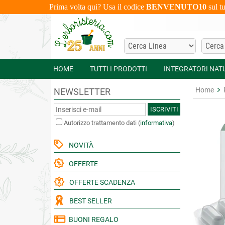
Prima volta qui? Usa il codice
BENVENUTO10
sul t
HOME
TUTTI I PRODOTTI
INTEGRATORI NAT
Home
NEWSLETTER
ISCRIVITI
Autorizzo trattamento dati
(
informativa
)
NOVITÀ
OFFERTE
OFFERTE SCADENZA
BEST SELLER
BUONI REGALO