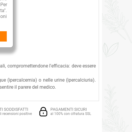
 Per
ta".
oni
 cena.
nali, compromettendone l'efficacia: deve essere
gue (ipercalcemia) o nelle urine (ipercalciuria).
ntire il parere del medico.
TI SODDISFATTI
PAGAMENTI SICURI
i recensioni positive
al 100% con cifratura SSL