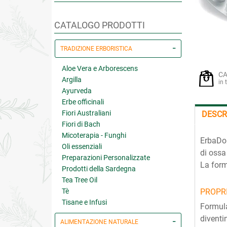
CATALOGO PRODOTTI
TRADIZIONE ERBORISTICA
Aloe Vera e Arborescens
CA
Argilla
in 
Ayurveda
Erbe officinali
Fiori Australiani
DESCR
Fiori di Bach
Micoterapia - Funghi
ErbaDon
Oli essenziali
di ossa
Preparazioni Personalizzate
La form
Prodotti della Sardegna
Tea Tree Oil
Tè
PROPRI
Tisane e Infusi
Formula
diventin
ALIMENTAZIONE NATURALE