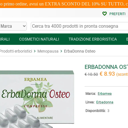
uo primo ordine, avrai un EXTRA SCONTO DEL 10% SU TUTTO, cumulabi
PREFERITI
URALI
COSMETICI NATURALI
TRADIZIONE ERBORISTICA
Prodotti erboristici
Menopausa
ErbaDonna Osteo
ERBADONNA OS
€ 8.93
€ 10.50
(scont
Marca:
Erbamea
Linea:
Erbadonna
Disponibilità:
3