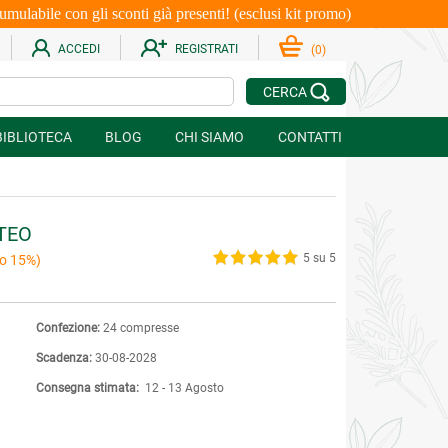
le con gli sconti già presenti! (esclusi kit promo)
ACCEDI
REGISTRATI
(
0
)
CERCA
BIBLIOTECA
BLOG
CHI SIAMO
CONTATTI
TEO
5 su 5
o 15%)
Confezione:
24 compresse
Scadenza:
30-08-2028
Consegna stimata:
12 - 13 Agosto