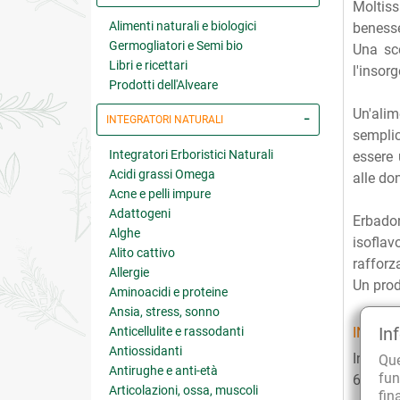
Moltis
Alimenti naturali e biologici
benesse
Germogliatori e Semi bio
Una sce
Libri e ricettari
l'insor
Prodotti dell'Alveare
Un'alim
INTEGRATORI NATURALI
semplic
Integratori Erboristici Naturali
essere 
Acidi grassi Omega
alle do
Acne e pelli impure
Adattogeni
Erbadon
Alghe
isoflav
Alito cattivo
rafforz
Allergie
Un prod
Aminoacidi e proteine
Ansia, stress, sonno
In
Anticellulite e rassodanti
INGRED
Antiossidanti
In ogni
Qu
Antirughe e anti-età
fun
62,5 mg
Articolazioni, ossa, muscoli
fin