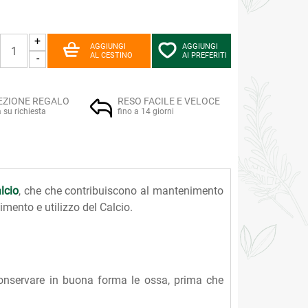
+
AGGIUNGI
AGGIUNGI
AL CESTINO
AI PREFERITI
-
EZIONE REGALO
RESO FACILE E VELOCE
a su richiesta
fino a 14 giorni
lcio
, che che contribuiscono al mantenimento
imento e utilizzo del Calcio.
conservare in buona forma le ossa, prima che