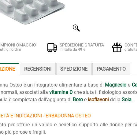
MPIONI OMAGGIO
SPEDIZIONE GRATUITA
CONF
tutti gli ordini
in Italia da 49 €
gratuit
IZIONE
RECENSIONI
SPEDIZIONE
PAGAMENTO
na Osteo è un integratore alimentare a base di
Magnesio
e
Ca
 normali, associati alla
vitamina D
che aiuta il fisiologico assorb
ula è completata dall'aggiunta di
Boro
e
isoflavoni
della
Soia
.
ETÀ E INDICAZIONI - ERBADONNA OSTEO
to per offrire un valido e benefico supporto alle donne per 
o più porose e fragili.