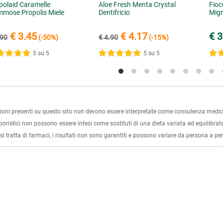
polaid Caramelle
Aloe Fresh Menta Crystal
Fioc
mose Propolis Miele
Dentifricio
Mign
€ 3.45
€ 4.17
€ 3
.90
(-50%)
€ 4.90
(-15%)
5 su 5
5 su 5
ioni presenti su questo sito non devono essere interpretate come consulenza medica
rboristici non possono essere intesi come sostituti di una dieta variata ed equilibrata
i tratta di farmaci, i risultati non sono garantiti e possono variare da persona a p