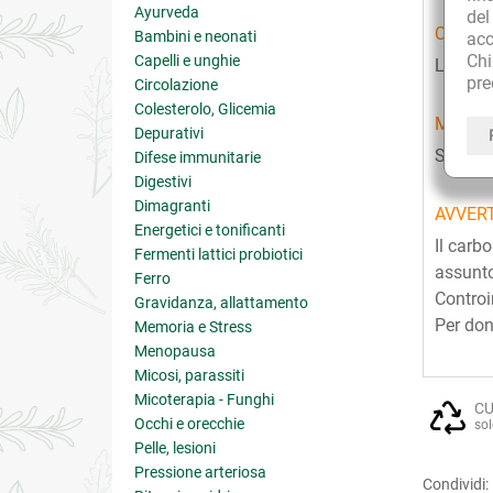
Ayurveda
de
CARATT
Bambini e neonati
acc
Ch
Capelli e unghie
La Soia
pre
Circolazione
Colesterolo, Glicemia
MODAL
Depurativi
Si sugg
Difese immunitarie
Digestivi
Dimagranti
AVVER
Energetici e tonificanti
Il carb
Fermenti lattici probiotici
assunto
Ferro
Controi
Gravidanza, allattamento
Per don
Memoria e Stress
Menopausa
Micosi, parassiti
Micoterapia - Funghi
CU
Occhi e orecchie
sol
Pelle, lesioni
Pressione arteriosa
Condividi: