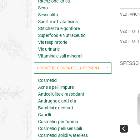
Ritenzione idrica
Seno
VEDI ANCH
Sessualità
Sport e attività fisica
Stitichezza e gonfiore
VEDI TUTT
Superfood e Nutraceutici
VEDI TUTT
Vie respiratorie
Vie urinarie
Vitamine e sali minerali
SPESSO 
COSMETICI E CURA DELLA PERSONA
Cosmetici
Acne e pelli impure
Anticellulite e rassodanti
Antirughe e anti-età
Bambini e neonati
Capelli
Cosmetici per l'uomo
Cosmetici pelli sensibili
Cosmetici solidi waterless