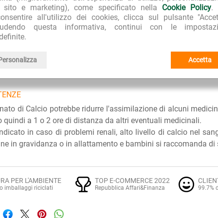
l sito e marketing), come specificato nella
Cookie Policy
.
ERISTICHE DISTINTIVE
onsentire all'utilizzo dei cookies, clicca sul pulsante "Accet
iudendo questa informativa, continui con le impostazi
 utilizzata è non OGM. Senza glutine.
definite.
ITÀ D'USO
Personalizza
Accetta
erisce di assumere 2 compresse al giorno, una a pranzo e una a
TENZE
onato di Calcio potrebbe ridurre l'assimilazione di alcuni medici
 quindi a 1 o 2 ore di distanza da altri eventuali medicinali.
ndicato in caso di problemi renali, alto livello di calcio nel san
ne in gravidanza o in allattamento e bambini si raccomanda di se
RA PER L'AMBIENTE
TOP E-COMMERCE 2022
CLIEN
o imballaggi riciclati
Repubblica Affari&Finanza
99.7% d