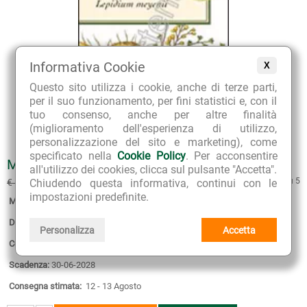
Informativa Cookie
X
Questo sito utilizza i cookie, anche di terze parti,
per il suo funzionamento, per fini statistici e, con il
tuo consenso, anche per altre finalità
(miglioramento dell'esperienza di utilizzo,
personalizzazione del sito e marketing), come
specificato nella
Cookie Policy
. Per acconsentire
MACA CAPSULE VEGETALI
all'utilizzo dei cookies, clicca sul pulsante "Accetta".
€ 16.58
5 su 5
€ 19.50
(sconto 15%)
Chiudendo questa informativa, continui con le
impostazioni predefinite.
Marca:
Erbamea
Disponibilità:
4
Personalizza
Accetta
Confezione:
50 capsule vegetali
Scadenza:
30-06-2028
Consegna stimata:
12 - 13 Agosto