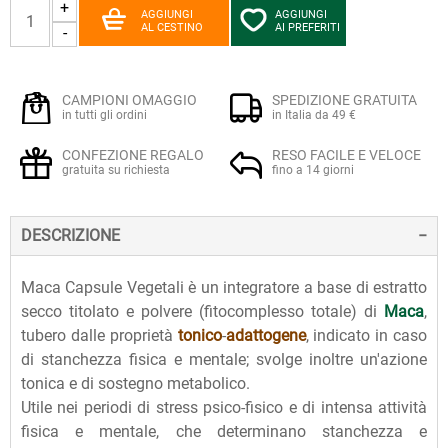
+
AGGIUNGI
AGGIUNGI
AL CESTINO
AI PREFERITI
-
CAMPIONI OMAGGIO
SPEDIZIONE GRATUITA
in tutti gli ordini
in Italia da 49 €
CONFEZIONE REGALO
RESO FACILE E VELOCE
gratuita su richiesta
fino a 14 giorni
DESCRIZIONE
Maca Capsule Vegetali è un integratore a base di estratto
secco titolato e polvere (fitocomplesso totale) di
Maca
,
tubero dalle proprietà
tonico
-
adattogene
, indicato in caso
di stanchezza fisica e mentale; svolge inoltre un'azione
tonica e di sostegno metabolico.
Utile nei periodi di stress psico-fisico e di intensa attività
fisica e mentale, che determinano stanchezza e