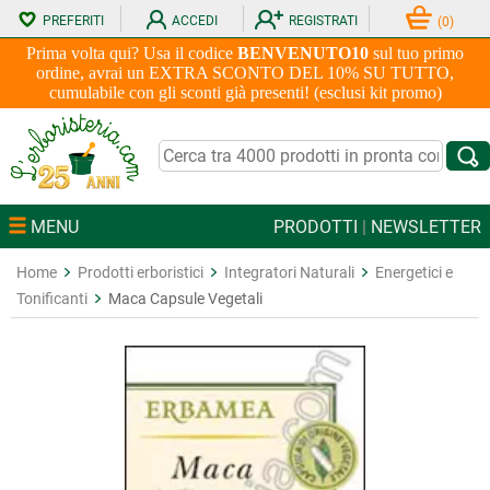
PREFERITI
ACCEDI
REGISTRATI
(
0
)
Prima volta qui? Usa il codice
BENVENUTO10
sul tuo primo
ordine, avrai un EXTRA SCONTO DEL 10% SU TUTTO,
cumulabile con gli sconti già presenti! (esclusi kit promo)
MENU
PRODOTTI
|
NEWSLETTER
Home
Prodotti erboristici
Integratori Naturali
Energetici e
Tonificanti
Maca Capsule Vegetali