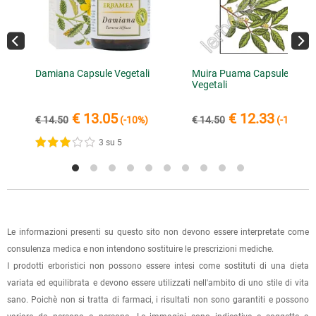
negozio" al momento della scelta della modalità di
spedizione, in questo modo non ti verranno addebitate le
1 recensione verificata da
eKomi
spese di spedizione e sarai avvisato con una e-mail quando
l'ordine sarà pronto per il ritiro.
Damiana Capsule Vegetali
Muira Puama Capsule
Vegetali
La spedizione è accompagnata da un riepilogo d'ordine,
oppure dalla fattura se richiesta al momento dell'ordine
€ 13.05
€ 12.33
€ 14.50
(-10%)
€ 14.50
(-15%)
(selezionando l'apposita casella del modulo d'ordine e
3 su 5
specificando l'indirizzo di fatturazione).
Dalla tua
Area Cliente
potrai verificare lo stato di lavorazione
dell'ordine e lo stato della spedizione.
Per qualsiasi informazione, contattaci via
e-mail
.
Le informazioni presenti su questo sito non devono essere interpretate come
consulenza medica e non intendono sostituire le prescrizioni mediche.
Per maggiori dettagli, vedi le
Condizioni di vendita
.
I prodotti erboristici non possono essere intesi come sostituti di una dieta
variata ed equilibrata e devono essere utilizzati nell'ambito di uno stile di vita
sano. Poichè non si tratta di farmaci, i risultati non sono garantiti e possono