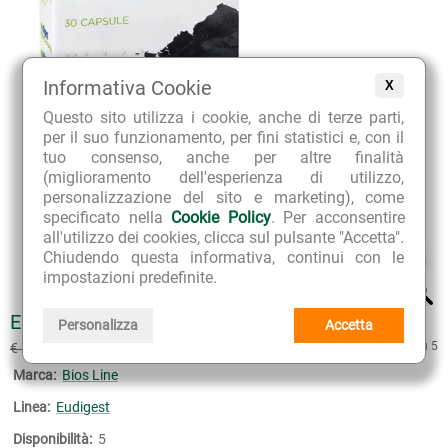
Informativa Cookie
X
Questo sito utilizza i cookie, anche di terze parti,
per il suo funzionamento, per fini statistici e, con il
tuo consenso, anche per altre finalità
(miglioramento dell'esperienza di utilizzo,
personalizzazione del sito e marketing), come
specificato nella
Cookie Policy
. Per acconsentire
all'utilizzo dei cookies, clicca sul pulsante "Accetta".
Chiudendo questa informativa, continui con le
impostazioni predefinite.
EUDIGEST NO-GAS
Personalizza
Accetta
€ 9.90
4 su 5
€ 11.00
(sconto 10%)
Marca:
Bios Line
Linea:
Eudigest
Disponibilità:
5