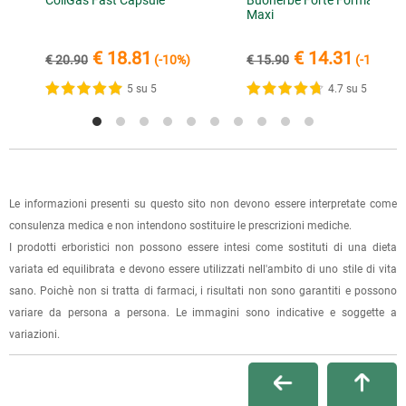
ColiGas Fast Capsule
Buonerbe Forte Formato
conferma dell'ordine.
Per scegliere questa possibilità, seleziona l'opzione "Ritiro in
Maxi
PRODOTTO VALIDO,IN FASE DI USO.
negozio" al momento della scelta della modalità di
€ 18.81
€ 14.31
spedizione, in questo modo non ti verranno addebitate le
€ 20.90
(-10%)
€ 15.90
(-10%)
1 recensione verificata da
eKomi
spese di spedizione e sarai avvisato con una e-mail quando
5 su 5
4.7 su 5
l'ordine sarà pronto per il ritiro.
La spedizione è accompagnata da un riepilogo d'ordine,
oppure dalla fattura se richiesta al momento dell'ordine
(selezionando l'apposita casella del modulo d'ordine e
Le informazioni presenti su questo sito non devono essere interpretate come
specificando l'indirizzo di fatturazione).
consulenza medica e non intendono sostituire le prescrizioni mediche.
I prodotti erboristici non possono essere intesi come sostituti di una dieta
Dalla tua
Area Cliente
potrai verificare lo stato di lavorazione
variata ed equilibrata e devono essere utilizzati nell'ambito di uno stile di vita
dell'ordine e lo stato della spedizione.
sano. Poichè non si tratta di farmaci, i risultati non sono garantiti e possono
variare da persona a persona. Le immagini sono indicative e soggette a
Per qualsiasi informazione, contattaci via
e-mail
.
variazioni.
Per maggiori dettagli, vedi le
Condizioni di vendita
.