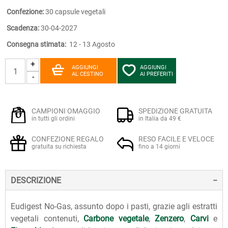
Confezione:
30 capsule vegetali
Scadenza:
30-04-2027
Consegna stimata:
12 - 13 Agosto
+
AGGIUNGI
AGGIUNGI
AL CESTINO
AI PREFERITI
-
CAMPIONI OMAGGIO
SPEDIZIONE GRATUITA
in tutti gli ordini
in Italia da 49 €
CONFEZIONE REGALO
RESO FACILE E VELOCE
gratuita su richiesta
fino a 14 giorni
DESCRIZIONE
Eudigest No-Gas, assunto dopo i pasti, grazie agli estratti
vegetali contenuti,
Carbone vegetale
,
Zenzero
,
Carvi
e