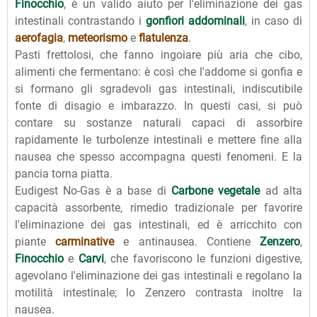
Finocchio
, è un valido aiuto per l'eliminazione dei gas
intestinali contrastando i
gonfiori addominali
, in caso di
aerofagia
,
meteorismo
e
flatulenza
.
Pasti frettolosi, che fanno ingoiare più aria che cibo,
alimenti che fermentano: è così che l'addome si gonfia e
si formano gli sgradevoli gas intestinali, indiscutibile
fonte di disagio e imbarazzo. In questi casi, si può
contare su sostanze naturali capaci di assorbire
rapidamente le turbolenze intestinali e mettere fine alla
nausea che spesso accompagna questi fenomeni. E la
pancia torna piatta.
Eudigest No-Gas è a base di
Carbone vegetale
ad alta
capacità assorbente, rimedio tradizionale per favorire
l'eliminazione dei gas intestinali, ed è arricchito con
piante
carminative
e antinausea. Contiene
Zenzero
,
Finocchio
e
Carvi
, che favoriscono le funzioni digestive,
agevolano l'eliminazione dei gas intestinali e regolano la
motilità intestinale; lo Zenzero contrasta inoltre la
nausea.