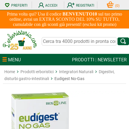
PREFERITI
ACCEDI
REGISTRATI
(
0
)
Prima volta qui? Usa il codice
BENVENUTO10
sul tuo primo
ordine, avrai un EXTRA SCONTO DEL 10% SU TUTTO,
cumulabile con gli sconti già presenti! (esclusi kit promo)
MENU
PRODOTTI
|
NEWSLETTER
Home
Prodotti erboristici
Integratori Naturali
Digestivi,
disturbi gastro-intestinali
Eudigest No-Gas