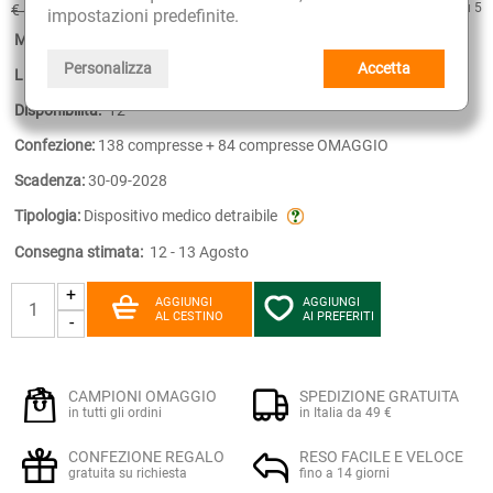
€ 42.16
4.8 su 5
€ 64.80
(sconto 34.94%)
impostazioni predefinite.
Marca:
Aboca
Personalizza
Accetta
Linea:
Fitomagra
Disponibilità:
12
Confezione:
138 compresse + 84 compresse OMAGGIO
Scadenza:
30-09-2028
Tipologia:
Dispositivo medico detraibile
Consegna stimata:
12 - 13 Agosto
+
AGGIUNGI
AGGIUNGI
AL CESTINO
AI PREFERITI
-
CAMPIONI OMAGGIO
SPEDIZIONE GRATUITA
in tutti gli ordini
in Italia da 49 €
CONFEZIONE REGALO
RESO FACILE E VELOCE
gratuita su richiesta
fino a 14 giorni