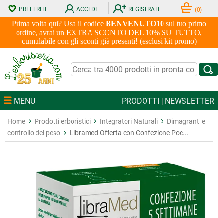
PREFERITI
ACCEDI
REGISTRATI
(
0
)
Prima volta qui? Usa il codice
BENVENUTO10
sul tuo primo
ordine, avrai un EXTRA SCONTO DEL 10% SU TUTTO,
cumulabile con gli sconti già presenti! (esclusi kit promo)
MENU
PRODOTTI
|
NEWSLETTER
Home
Prodotti erboristici
Integratori Naturali
Dimagranti e
controllo del peso
Libramed Offerta con Confezione Poc...