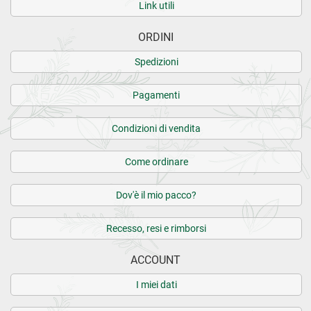
Link utili
27.04.2021
ORDINI
È un prodotto che conosco da anni e mi trovo benissimo.
Spedizioni
Ne faccio uno o due cicli in primavera per aiutarmi a
ritrovare la forma desiderata
Pagamenti
28.10.2020
Condizioni di vendita
Un buon prodotto
Come ordinare
Dov'è il mio pacco?
CARICA ALTRE RECENSIONI SU QUESTO PRODOTTO>
Recesso, resi e rimborsi
11 recensioni verificate da
eKomi
ACCOUNT
I miei dati