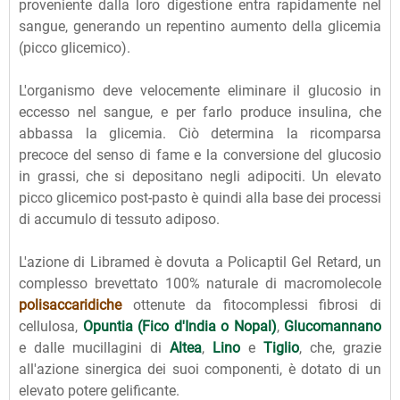
proveniente dalla loro digestione entra rapidamente nel
sangue, generando un repentino aumento della glicemia
(picco glicemico).
L'organismo deve velocemente eliminare il glucosio in
eccesso nel sangue, e per farlo produce insulina, che
abbassa la glicemia. Ciò determina la ricomparsa
precoce del senso di fame e la conversione del glucosio
in grassi, che si depositano negli adipociti. Un elevato
picco glicemico post-pasto è quindi alla base dei processi
di accumulo di tessuto adiposo.
L'azione di Libramed è dovuta a Policaptil Gel Retard, un
complesso brevettato 100% naturale di macromolecole
polisaccaridiche
ottenute da fitocomplessi fibrosi di
cellulosa,
Opuntia (Fico d'India o Nopal)
,
Glucomannano
e dalle mucillagini di
Altea
,
Lino
e
Tiglio
, che, grazie
all'azione sinergica dei suoi componenti, è dotato di un
elevato potere gelificante.