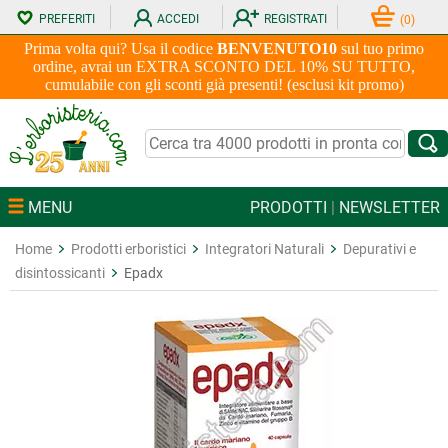
PREFERITI
ACCEDI
REGISTRATI
(
0
)
Prima volta qui? Usa il codice
BENVENUTO10
sul tuo primo
ordine, avrai un EXTRA SCONTO DEL 10% SU TUTTO,
cumulabile con gli sconti già presenti! (esclusi kit promo)
MENU
PRODOTTI
|
NEWSLETTER
Home
Prodotti erboristici
Integratori Naturali
Depurativi e
disintossicanti
Epadx