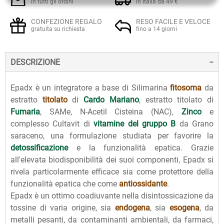
in tutti gli ordini
in Italia da 49 €
CONFEZIONE REGALO
RESO FACILE E VELOCE
gratuita su richiesta
fino a 14 giorni
DESCRIZIONE
Epadx è un integratore a base di Silimarina
fitosoma
da
estratto
titolato
di
Cardo Mariano
, estratto titolato di
Fumaria
, SAMe, N-Acetil Cisteina (NAC),
Zinco
e
complesso Cultavit di
vitamine del gruppo B
da Grano
saraceno, una formulazione studiata per favorire la
detossificazione
e la funzionalità epatica. Grazie
all'elevata biodisponibilità dei suoi componenti, Epadx si
rivela particolarmente efficace sia come protettore della
funzionalità epatica che come
antiossidante
.
Epadx è un ottimo coadiuvante nella disintossicazione da
tossine di varia origine, sia
endogena
, sia
esogena
, da
metalli pesanti, da contaminanti ambientali, da farmaci,