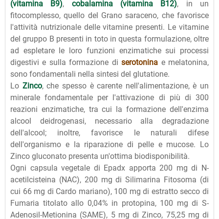
(vitamina B9)
,
cobalamina (vitamina B12)
, in un
fitocomplesso, quello del Grano saraceno, che favorisce
l'attività nutrizionale delle vitamine presenti. Le vitamine
del gruppo B presenti in toto in questa formulazione, oltre
ad espletare le loro funzioni enzimatiche sui processi
digestivi e sulla formazione di
serotonina
e melatonina,
sono fondamentali nella sintesi del glutatione.
Lo
Zinco
, che spesso è carente nell'alimentazione, è un
minerale fondamentale per l'attivazione di più di 300
reazioni enzimatiche, tra cui la formazione dell'enzima
alcool deidrogenasi, necessario alla degradazione
dell'alcool; inoltre, favorisce le naturali difese
dell'organismo e la riparazione di pelle e mucose. Lo
Zinco gluconato presenta un'ottima biodisponibilità.
Ogni capsula vegetale di Epadx apporta 200 mg di N-
acetilcisteina (NAC), 200 mg di Silimarina Fitosoma (di
cui 66 mg di Cardo mariano), 100 mg di estratto secco di
Fumaria titolato allo 0,04% in protopina, 100 mg di S-
Adenosil-Metionina (SAME), 5 mg di Zinco, 75,25 mg di