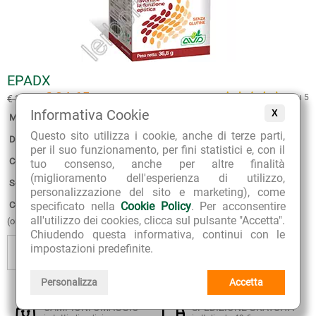
EPADX
€ 34.65
5 su 5
€ 38.50
(sconto 10%)
Informativa Cookie
X
Marca:
A.V.D. Reform
Questo sito utilizza i cookie, anche di terze parti,
Disponibilità:
4
per il suo funzionamento, per fini statistici e, con il
Confezione:
40 capsule vegetali
tuo consenso, anche per altre finalità
(miglioramento dell'esperienza di utilizzo,
Scadenza:
30-12-2028
personalizzazione del sito e marketing), come
specificato nella
Cookie Policy
. Per acconsentire
Consegna stimata:
12 - 13 Agosto
all'utilizzo dei cookies, clicca sul pulsante "Accetta".
(ordina entro 10 ore 26 minuti)
Chiudendo questa informativa, continui con le
+
impostazioni predefinite.
AGGIUNGI
AGGIUNGI
AL CESTINO
AI PREFERITI
-
Personalizza
Accetta
CAMPIONI OMAGGIO
SPEDIZIONE GRATUITA