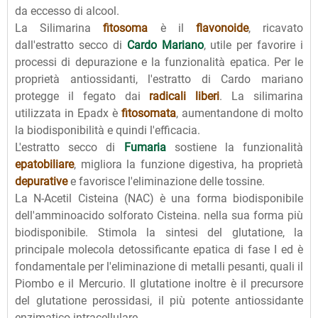
da eccesso di alcool.
La Silimarina
fitosoma
è il
flavonoide
, ricavato
dall'estratto secco di
Cardo Mariano
, utile per favorire i
processi di depurazione e la funzionalità epatica. Per le
proprietà antiossidanti, l'estratto di Cardo mariano
protegge il fegato dai
radicali liberi
. La silimarina
utilizzata in Epadx è
fitosomata
, aumentandone di molto
la biodisponibilità e quindi l'efficacia.
L'estratto secco di
Fumaria
sostiene la funzionalità
epatobiliare
, migliora la funzione digestiva, ha proprietà
depurative
e favorisce l'eliminazione delle tossine.
La N-Acetil Cisteina (NAC) è una forma biodisponibile
dell'amminoacido solforato Cisteina. nella sua forma più
biodisponibile. Stimola la sintesi del glutatione, la
principale molecola detossificante epatica di fase I ed è
fondamentale per l'eliminazione di metalli pesanti, quali il
Piombo e il Mercurio. Il glutatione inoltre è il precursore
del glutatione perossidasi, il più potente antiossidante
enzimatico intracellulare.