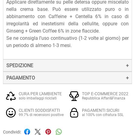
Applicare direttamente su pelle detersa oppure miscelato
nella crema base. Può essere utilizzato puro o in
abbinamento con Caffeine + Centella 6% in caso di
irregolarità ed inestetismi della cellulite, oppure con
Ginseng + Green Coffee 6% in zone flaccide.
Se ne consigla l’uso continuativo (1-2 volte al giorno) per
un periodo di almeno 1-3 mesi.
SPEDIZIONE
PAGAMENTO
La spedizione dei prodotti avviene entro 24 ore dall'ordine
(sabato e festivi esclusi), tramite corriere SDA.
Il pagamento degli ordini può avvenire:
Quando l'ordine sarà spedito, riceverai una e-mail di
CURA PER L'AMBIENTE
TOP E-COMMERCE 2022
solo imballaggi riciclati
Repubblica Affari&Finanza
conferma, contenente un link alla tracciatura online
Con
Carte di credito o debito VISA, Mastercard, PostePay
(e
dell'invio, che ti permetterà di verificare in tempo reale lo
CLIENTI SODDISFATTI
PAGAMENTI SICURI
altre carte prepagate abilitate), su server sicuro Paypal.
stato della spedizione.
99.7% di recensioni positive
al 100% con cifratura SSL
La consegna avviene normalmente in 2-3 giorni lavorativi.
Tramite
Paypal
, leader mondiale nei pagamenti online, che
Condividi:
utilizza connessioni SSL cifrate con crittografia forte,