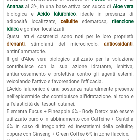
Ananas
al 3%, in una base attiva con succo di
Aloe vera
biologica e
Acido Ialuronico
, ideale in presenza di
adiposità localizzate,
cellulite
edematosa,
ritenzione
idrica
e gonfiori localizzati.
Questi attivi cosmetici sono noti per le loro proprietà
drenanti
, stimolanti del microcircolo,
antiossidanti
,
antinfiammatorie.
Il gel d'Aloe vera biologico utilizzato per la soluzione
contribuisce con la sua azione idratante, lenitiva,
antiarrossamento e protettiva contro gli agenti esterni,
veicolando l'attivo e favorendone l'efficacia.
L'Acido Ialuronico è una sostanza naturalmente presente
nell'epidermide che contribuisce all'idratazione, al tono e
all'elasticità dei tessuti cutanei.
Elementa Fucus + Pineapple 6% - Body Detox può essere
utilizzato puro o in abbinamento con Caffeine + Centella
6% in caso di irregolarità ed inestetismi della cellulite,
oppure con Ginseng + Green Coffee 6% in zone flaccide.