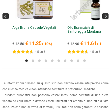
dell'accredito. Per accelerare la spedizione dell'ordine, puoi
ritirarla di persona entro 7 giorni.
inviare la ricevuta di versamento all'e-mail
info@lerboristeria.com
.
È possibile effettuare un ordine sul sito e recarsi a ritirarlo
I dati per il pagamento saranno riportati anche nell'email di
direttamente nel punto vendita di Via Iglesias 5/B a Cagliari.
conferma dell'ordine.
Per scegliere questa possibilità, seleziona l'opzione "Ritiro in
Alga Bruna Capsule Vegetali
Olio Essenziale di
Santoreggia Montana
negozio" al momento della scelta della modalità di
spedizione, in questo modo non ti verranno addebitate le
€ 11.25
€ 11.61
€ 12.50
(-10%)
€ 12.90
(-10%)
spese di spedizione e sarai avvisato con una e-mail quando
l'ordine sarà pronto per il ritiro.
4.5 su 5
4.5 su 5
La spedizione è accompagnata da un riepilogo d'ordine,
oppure dalla fattura se richiesta al momento dell'ordine
(selezionando l'apposita casella del modulo d'ordine e
specificando l'indirizzo di fatturazione).
Le informazioni presenti su questo sito non devono essere interpretate come
consulenza medica e non intendono sostituire le prescrizioni mediche.
Dalla tua
Area Cliente
potrai verificare lo stato di lavorazione
I prodotti erboristici non possono essere intesi come sostituti di una dieta
dell'ordine e lo stato della spedizione.
variata ed equilibrata e devono essere utilizzati nell'ambito di uno stile di vita
sano. Poichè non si tratta di farmaci, i risultati non sono garantiti e possono
Per qualsiasi informazione, contattaci via
e-mail
.