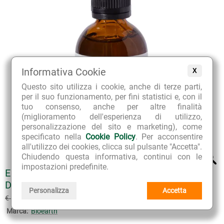
Informativa Cookie
X
Questo sito utilizza i cookie, anche di terze parti,
per il suo funzionamento, per fini statistici e, con il
tuo consenso, anche per altre finalità
(miglioramento dell'esperienza di utilizzo,
personalizzazione del sito e marketing), come
specificato nella
Cookie Policy
. Per acconsentire
all'utilizzo dei cookies, clicca sul pulsante "Accetta".
Chiudendo questa informativa, continui con le
impostazioni predefinite.
ELEMENTA FUCUS + PINEAPPLE 6% - BODY
DETOX
Personalizza
Accetta
€ 11.25
€ 12.50
(sconto 10%)
Marca:
Bioearth