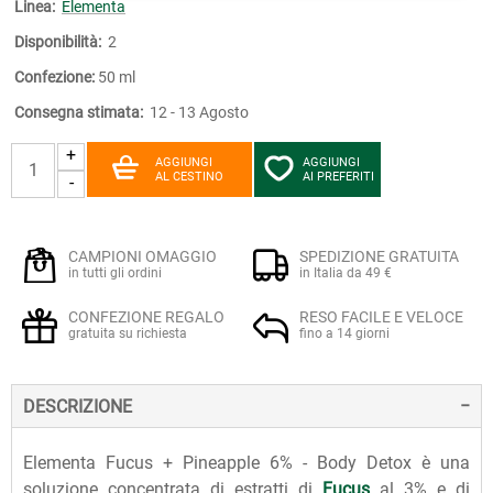
Linea:
Elementa
Disponibilità:
2
Confezione:
50 ml
Consegna stimata:
12 - 13 Agosto
+
AGGIUNGI
AGGIUNGI
AL CESTINO
AI PREFERITI
-
CAMPIONI OMAGGIO
SPEDIZIONE GRATUITA
in tutti gli ordini
in Italia da 49 €
CONFEZIONE REGALO
RESO FACILE E VELOCE
gratuita su richiesta
fino a 14 giorni
DESCRIZIONE
Elementa Fucus + Pineapple 6% - Body Detox è una
soluzione concentrata di estratti di
Fucus
al 3% e di