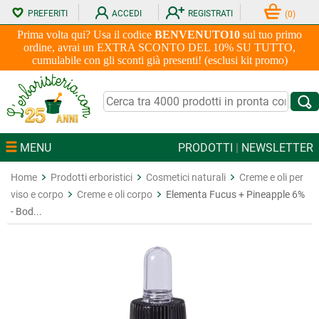
PREFERITI
ACCEDI
REGISTRATI
(
0
)
Prima volta qui? Usa il codice
BENVENUTO10
sul tuo primo
ordine, avrai un EXTRA SCONTO DEL 10% SU TUTTO,
cumulabile con gli sconti già presenti! (esclusi kit promo)
MENU
PRODOTTI
|
NEWSLETTER
Home
Prodotti erboristici
Cosmetici naturali
Creme e oli per
viso e corpo
Creme e oli corpo
Elementa Fucus + Pineapple 6%
- Bod...