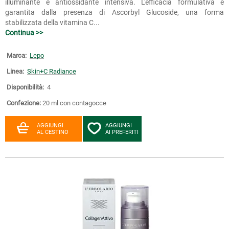
illuminante e antiossidante intensiva. L'efficacia formulativa è
garantita dalla presenza di Ascorbyl Glucoside, una forma
stabilizzata della vitamina C...
Continua >>
Marca:
Lepo
Linea:
Skin+C Radiance
Disponibilità:
4
Confezione:
20 ml con contagocce
AGGIUNGI
AGGIUNGI
AL CESTINO
AI PREFERITI