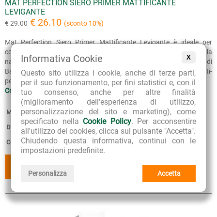
MAT PERFECTION SIERO PRIMER MATTIFICANTE
LEVIGANTE
€ 26.10
€ 29.00
(sconto 10%)
Mat Perfection Siero Primer Mattificante Levigante è ideale per
correggere e uniformare, idratare, purificare la pelle del viso. Formula
Informativa Cookie
X
naturale opacizzante, levigante e sebo-normalizzante con estratto di
Bardana, amido di Riso, acido lattobionico. Un fluido multi-
Questo sito utilizza i cookie, anche di terze parti,
perfezionante effetto mat...
per il suo funzionamento, per fini statistici e, con il
Continua >>
tuo consenso, anche per altre finalità
(miglioramento dell'esperienza di utilizzo,
personalizzazione del sito e marketing), come
Marca:
Lepo
specificato nella
Cookie Policy
. Per acconsentire
Disponibilità:
5
all'utilizzo dei cookies, clicca sul pulsante "Accetta".
Chiudendo questa informativa, continui con le
Confezione:
30 ml
impostazioni predefinite.
AGGIUNGI
AGGIUNGI
AL CESTINO
AI PREFERITI
Personalizza
Accetta