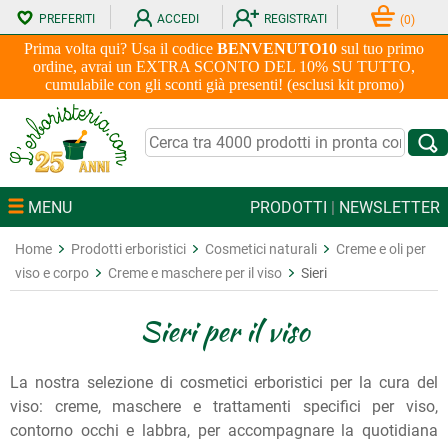
PREFERITI
ACCEDI
REGISTRATI
(
0
)
Prima volta qui? Usa il codice
BENVENUTO10
sul tuo primo
ordine, avrai un EXTRA SCONTO DEL 10% SU TUTTO,
cumulabile con gli sconti già presenti! (esclusi kit promo)
MENU
PRODOTTI
|
NEWSLETTER
Home
Prodotti erboristici
Cosmetici naturali
Creme e oli per
viso e corpo
Creme e maschere per il viso
Sieri
Sieri per il viso
La nostra selezione di cosmetici erboristici per la cura del
viso: creme, maschere e trattamenti specifici per viso,
contorno occhi e labbra, per accompagnare la quotidiana