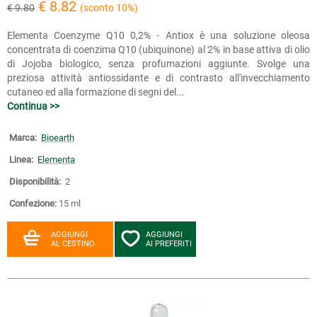
€ 8.82
€ 9.80
(sconto 10%)
Elementa Coenzyme Q10 0,2% - Antiox è una soluzione oleosa
concentrata di coenzima Q10 (ubiquinone) al 2% in base attiva di olio
di Jojoba biologico, senza profumazioni aggiunte. Svolge una
preziosa attività antiossidante e di contrasto all'invecchiamento
cutaneo ed alla formazione di segni del...
Continua >>
Marca:
Bioearth
Linea:
Elementa
Disponibilità:
2
Confezione:
15 ml
AGGIUNGI
AGGIUNGI
AL CESTINO
AI PREFERITI