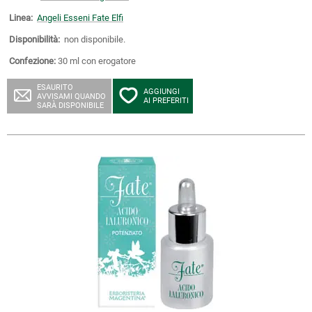
Linea:
Angeli Esseni Fate Elfi
Disponibilità:
non disponibile.
Confezione:
30 ml con erogatore
ESAURITO
AGGIUNGI
AVVISAMI QUANDO
AI PREFERITI
SARÀ DISPONIBILE