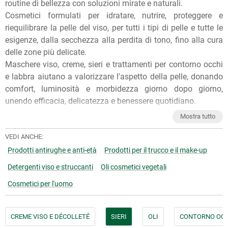
routine di bellezza con soluzioni mirate e naturali.
Cosmetici formulati per idratare, nutrire, proteggere e
riequilibrare la pelle del viso, per tutti i tipi di pelle e tutte le
esigenze, dalla secchezza alla perdita di tono, fino alla cura
delle zone più delicate.
Maschere viso, creme, sieri e trattamenti per contorno occhi
e labbra aiutano a valorizzare l'aspetto della pelle, donando
comfort, luminosità e morbidezza giorno dopo giorno,
unendo efficacia, delicatezza e benessere quotidiano.
Per qualunque consiglio sull'utilizzo dei nostri prodotti, puoi
Mostra tutto
chiedere ai nostri erboristi una
consulenza gratuita
e senza
impegno. Per ulteriori informazioni, inoltre, puoi consultare
VEDI ANCHE:
gli
Articoli di approfondimento
sul nostro blog.
Prodotti antirughe e anti-età
Prodotti per il trucco e il make-up
Detergenti viso e struccanti
Oli cosmetici vegetali
Cosmetici per l'uomo
CREME VISO E DÉCOLLETÉ
SIERI
OLI
CONTORNO OCC