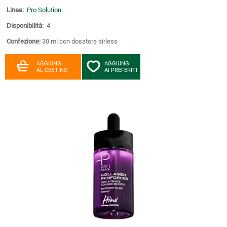
Linea:
Pro Solution
Disponibilità:
4
Confezione:
30 ml con dosatore airless
AGGIUNGI
AGGIUNGI
AL CESTINO
AI PREFERITI