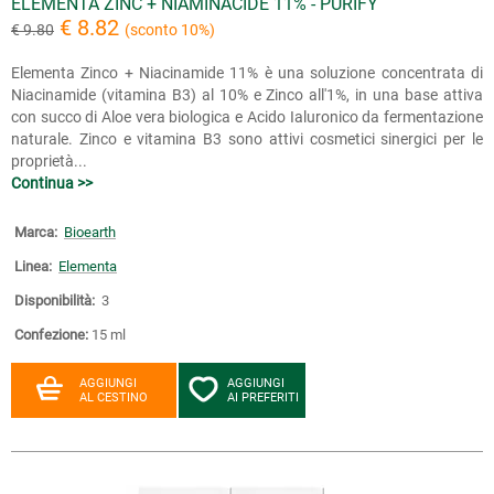
ELEMENTA ZINC + NIAMINACIDE 11% - PURIFY
€ 8.82
€ 9.80
(sconto 10%)
Elementa Zinco + Niacinamide 11% è una soluzione concentrata di
Niacinamide (vitamina B3) al 10% e Zinco all'1%, in una base attiva
con succo di Aloe vera biologica e Acido Ialuronico da fermentazione
naturale. Zinco e vitamina B3 sono attivi cosmetici sinergici per le
proprietà...
Continua >>
Marca:
Bioearth
Linea:
Elementa
Disponibilità:
3
Confezione:
15 ml
AGGIUNGI
AGGIUNGI
AL CESTINO
AI PREFERITI