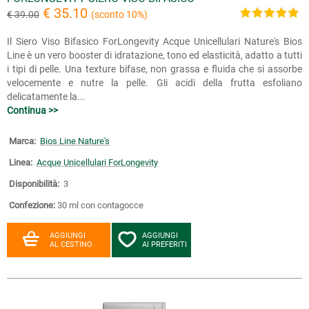
€ 35.10
€ 39.00
(sconto 10%)
Il Siero Viso Bifasico ForLongevity Acque Unicellulari Nature's Bios
Line è un vero booster di idratazione, tono ed elasticità, adatto a tutti
i tipi di pelle. Una texture bifase, non grassa e fluida che si assorbe
velocemente e nutre la pelle. Gli acidi della frutta esfoliano
delicatamente la...
Continua >>
Marca:
Bios Line Nature's
Linea:
Acque Unicellulari ForLongevity
Disponibilità:
3
Confezione:
30 ml con contagocce
AGGIUNGI
AGGIUNGI
AL CESTINO
AI PREFERITI