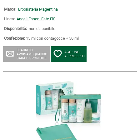
Marca:
Erboristeria Magentina
Linea:
Angeli Esseni Fate Elfi
Disponibilità:
non disponibile.
Confezione:
15 ml con contagocce + 50 ml
ESAURITO
AGGIUNGI
AVVISAMI QUANDO
AI PREFERITI
SARÀ DISPONIBILE