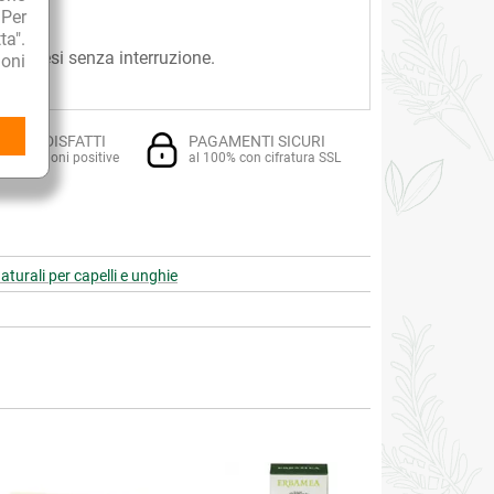
 Per
ta".
due mesi senza interruzione.
oni
TI SODDISFATTI
PAGAMENTI SICURI
i recensioni positive
al 100% con cifratura SSL
aturali per capelli e unghie