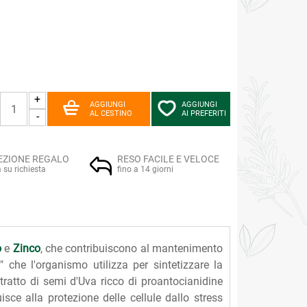
+
AGGIUNGI
AGGIUNGI
AL CESTINO
AI PREFERITI
-
EZIONE REGALO
RESO FACILE E VELOCE
a su richiesta
fino a 14 giorni
o
e
Zinco
, che contribuiscono al mantenimento
" che l'organismo utilizza per sintetizzare la
ratto di semi d'Uva ricco di proantocianidine
uisce alla protezione delle cellule dallo stress