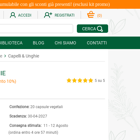
le con gli sconti già presenti! (esclusi kit promo)
ACCEDI
REGISTRATI
(
0
)
CERCA
BIBLIOTECA
BLOG
CHI SIAMO
CONTATTI
ie
Capelli & Unghie
IE
5 su 5
nto 10%)
Confezione:
20 capsule vegetali
Scadenza:
30-04-2027
Consegna stimata:
11 - 12 Agosto
(ordina entro 4 ore 57 minuti)