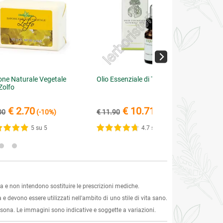
ne Naturale Vegetale
Olio Essenziale di Tea Tree
 Zolfo
€ 2.70
€ 10.71
00
(-10%)
€ 11.90
(-10%)
5 su 5
4.7 su 5
 e non intendono sostituire le prescrizioni mediche.
 e devono essere utilizzati nell'ambito di uno stile di vita sano.
ersona. Le immagini sono indicative e soggette a variazioni.