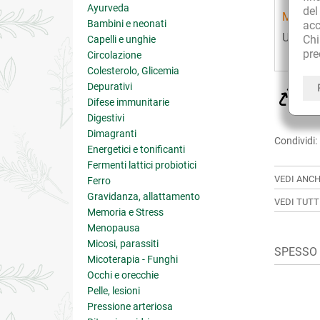
Ayurveda
de
MODAL
Bambini e neonati
acc
Una cap
Ch
Capelli e unghie
pre
Circolazione
Colesterolo, Glicemia
Depurativi
CU
Difese immunitarie
sol
Digestivi
Dimagranti
Condividi:
Energetici e tonificanti
Fermenti lattici probiotici
VEDI ANCH
Ferro
Gravidanza, allattamento
VEDI TUTT
Memoria e Stress
Menopausa
Micosi, parassiti
SPESSO A
Micoterapia - Funghi
Occhi e orecchie
Pelle, lesioni
Pressione arteriosa