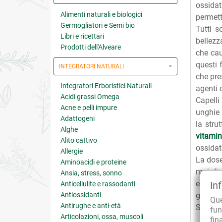
ossidat
Alimenti naturali e biologici
permett
Germogliatori e Semi bio
Tutti s
Libri e ricettari
bellezz
Prodotti dell'Alveare
che cau
questi 
INTEGRATORI NATURALI
che pre
Integratori Erboristici Naturali
agenti c
Acidi grassi Omega
Capelli
Acne e pelli impure
unghie 
Adattogeni
la stru
Alghe
vitami
Alito cattivo
ossidati
Allergie
La dose
Aminoacidi e proteine
mgi di 
Ansia, stress, sonno
estratt
In
Anticellulite e rassodanti
Antiossidanti
glucona
Qu
Antirughe e anti-età
Senza g
fun
Articolazioni, ossa, muscoli
fin