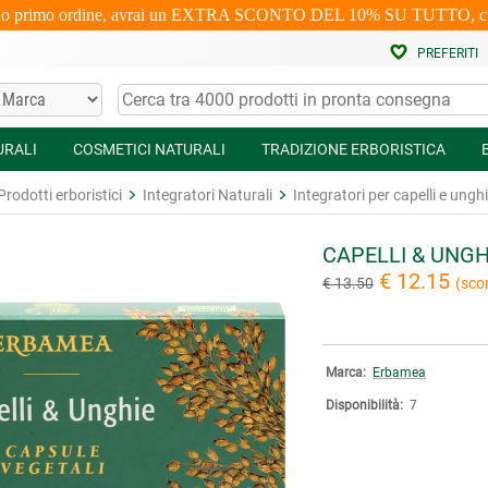
uo primo ordine, avrai un EXTRA SCONTO DEL 10% SU TUTTO, cumulabi
PREFERITI
URALI
COSMETICI NATURALI
TRADIZIONE ERBORISTICA
Prodotti erboristici
Integratori Naturali
Integratori per capelli e ungh
CAPELLI & UNGH
€ 12.15
€ 13.50
(sco
Marca:
Erbamea
Disponibilità:
7