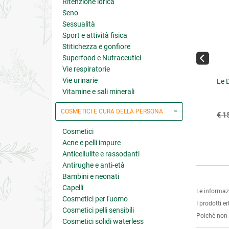
Ritenzione idrica
Seno
Sessualità
Sport e attività fisica
Stitichezza e gonfiore
Superfood e Nutraceutici
Vie respiratorie
Vie urinarie
amina D Pura 2000 UI
Vitamina D3 da Lichene
Le D
Vegan 2000 UI
Vitamine e sali minerali
€ 14.13
COSMETICI E CURA DELLA PERSONA
€ 13.41
15.70
(-10%)
€ 14.90
(-10%)
€ 1
Cosmetici
5 su 5
4.8 su 5
Acne e pelli impure
Anticellulite e rassodanti
Antirughe e anti-età
Bambini e neonati
Capelli
Le informaz
Cosmetici per l'uomo
I prodotti e
Cosmetici pelli sensibili
Poichè non s
Cosmetici solidi waterless