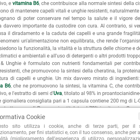
ivo, e
vitamina B6
, che contribuisce alla normale sintesi della ci
ono di mantenere capelli vitali e unghie resistenti, naturalmente 
ognano di poter conservare nel tempo la salute e il vigore dei
a davvero importante da custodire con cura. Al contrario, si v
sa il diradamento e la caduta dei capelli e una grande fragilità d
fenomeni un'alimentazione non equilibrata, che rende l'organis
siedono la funzionalità, la vitalità e la struttura delle chiome e 
limatici e ambientali e all'uso di detergenti o altri prodotti tropp
 & Unghie è formulato con nutrienti fondamentali per contribu
resistenti, che promuovono la sintesi della cheratina, la protei
ttura di capelli e unghie. Un mix davvero mirato di ingredienti: 
na B6
, che ne promuovono la sintesi, la vitamina C, che contribu
vo, e l'estratto di semi d'
Uva
, titolato al 98% in proantocianidi
 giornaliera consigliata pari a 1 capsula contiene 200 mg di L-C
estratto secco di Rosa canina titolato al 70% in vitamina C, co
o secco di semi d'Uva titolato al 95% in proantocianidine-OP
formativa Cookie
to di Zinco, con un apporto di 10 mg di Zinco, 2,1 mg di vitami
esto sito utilizza i cookie, anche di terze parti, per il 
lutine. Senza ingredienti di derivazione animale.
zionamento, per fini statistici e, con il tuo consenso, anche per a
alità (miglioramento dell'esperienza di utilizzo, personalizzaz