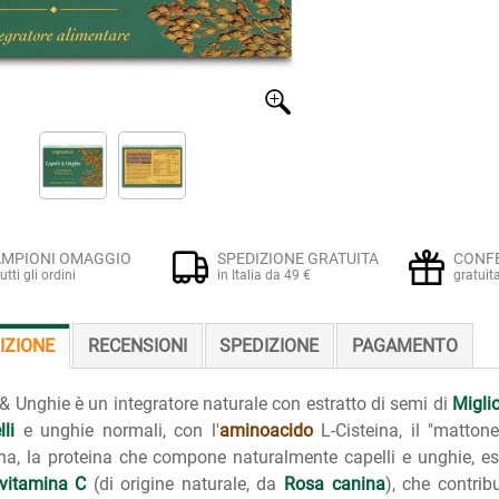
MPIONI OMAGGIO
SPEDIZIONE GRATUITA
CONF
tutti gli ordini
in Italia da 49 €
gratuit
IZIONE
RECENSIONI
SPEDIZIONE
PAGAMENTO
 & Unghie è un integratore naturale con estratto di semi di
Migli
lli
e unghie normali, con l'
aminoacido
L-Cisteina, il "mattone
na, la proteina che compone naturalmente capelli e unghie, est
vitamina C
(di origine naturale, da
Rosa canina
), che contrib