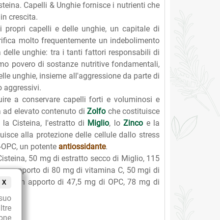
steina. Capelli & Unghie fornisce i nutrienti che
in crescita.
 propri capelli e delle unghie, un capitale di
erifica molto frequentemente un indebolimento
elle unghie: tra i tanti fattori responsabili di
mo povero di sostanze nutritive fondamentali,
delle unghie, insieme all'aggressione da parte di
o aggressivi.
ire a conservare capelli forti e voluminosi e
na ad elevato contenuto di
Zolfo
che costituisce
la Cisteina, l'estratto di
Miglio
, lo
Zinco
e la
isce alla protezione delle cellule dallo stress
ne-OPC, un potente
antiossidante
.
isteina, 50 mg di estratto secco di Miglio, 115
n un apporto di 80 mg di vitamina C, 50 mgi di
C, con un apporto di 47,5 mg di OPC, 78 mg di
X
na B6.
suo
ltre
ione