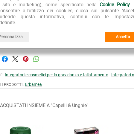
l sito e marketing), come specificato nella
Cookie Policy
.
ITÀ D'USO
onsentire all'utilizzo dei cookies, clicca sul pulsante "Accet
sula al giorno. Si suggerisce un ciclo di assunzione di almeno 
iudendo questa informativa, continui con le impostazi
definite.
Personalizza
Accetta
RA PER L'AMBIENTE
TOP E-COMMERCE 2022
CLIEN
o imballaggi riciclati
Repubblica Affari&Finanza
99.7% d
Integratori e cosmetici per la gravidanza e l'allattamento
Integratori n
E:
Erbamea
I I PRODOTTI:
CQUISTATI INSIEME A "Capelli & Unghie"