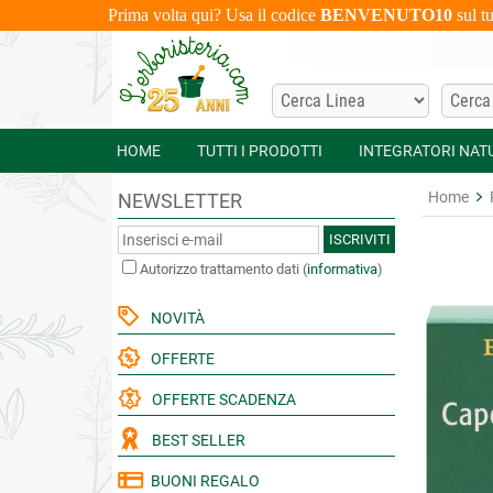
Prima volta qui? Usa il codice
BENVENUTO10
sul t
HOME
TUTTI I PRODOTTI
INTEGRATORI NAT
Home
NEWSLETTER
ISCRIVITI
Autorizzo trattamento dati
(
informativa
)
NOVITÀ
OFFERTE
OFFERTE SCADENZA
BEST SELLER
BUONI REGALO