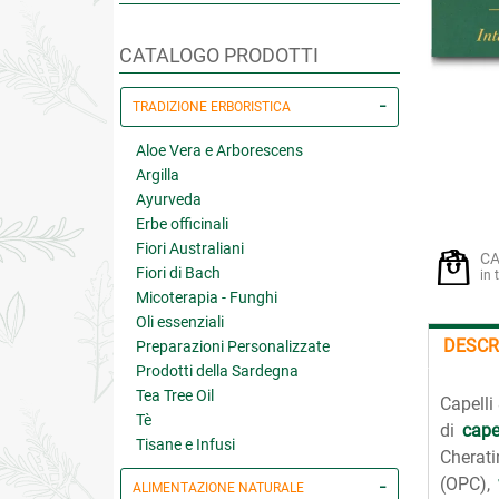
CATALOGO PRODOTTI
TRADIZIONE ERBORISTICA
Aloe Vera e Arborescens
Argilla
Ayurveda
Erbe officinali
Fiori Australiani
CA
Fiori di Bach
in 
Micoterapia - Funghi
Oli essenziali
DESCR
Preparazioni Personalizzate
Prodotti della Sardegna
Tea Tree Oil
Capelli
Tè
di
cape
Tisane e Infusi
Cherati
(OPC),
ALIMENTAZIONE NATURALE