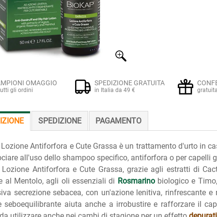
MPIONI OMAGGIO
SPEDIZIONE GRATUITA
CONF
tutti gli ordini
in Italia da 49 €
gratuit
IZIONE
SPEDIZIONE
PAGAMENTO
Lozione Antiforfora e Cute Grassa è un trattamento d'urto in cas
ciare all'uso dello shampoo specifico, antiforfora o per capelli 
Lozione Antiforfora e Cute Grassa, grazie agli estratti di Ca
 al Mentolo, agli oli essenziali di
Rosmarino
biologico e Timo,
siva secrezione sebacea, con un'azione lenitiva, rinfrescante e r
e seboequilibrante aiuta anche a irrobustire e rafforzare il c
da utilizzare anche nei cambi di stagione per un effetto
depurat