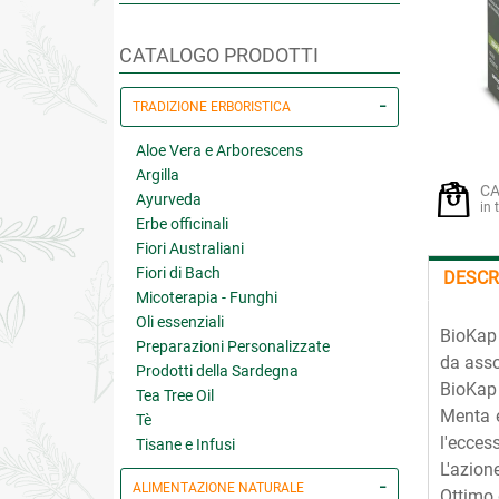
CATALOGO PRODOTTI
TRADIZIONE ERBORISTICA
Aloe Vera e Arborescens
Argilla
CA
Ayurveda
in 
Erbe officinali
Fiori Australiani
Fiori di Bach
DESCR
Micoterapia - Funghi
Oli essenziali
BioKap 
Preparazioni Personalizzate
da asso
Prodotti della Sardegna
BioKap 
Tea Tree Oil
Menta e
Tè
l'ecces
Tisane e Infusi
L'azion
ALIMENTAZIONE NATURALE
Ottimo 