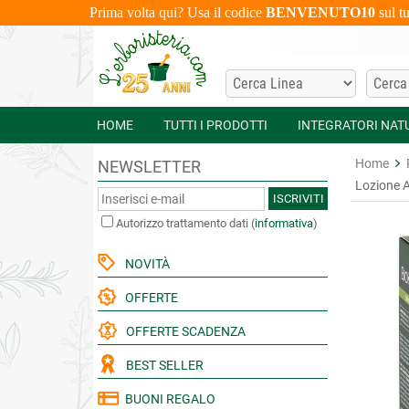
Prima volta qui? Usa il codice
BENVENUTO10
sul t
HOME
TUTTI I PRODOTTI
INTEGRATORI NAT
Home
NEWSLETTER
Lozione A
ISCRIVITI
Autorizzo trattamento dati
(
informativa
)
NOVITÀ
OFFERTE
OFFERTE SCADENZA
BEST SELLER
BUONI REGALO