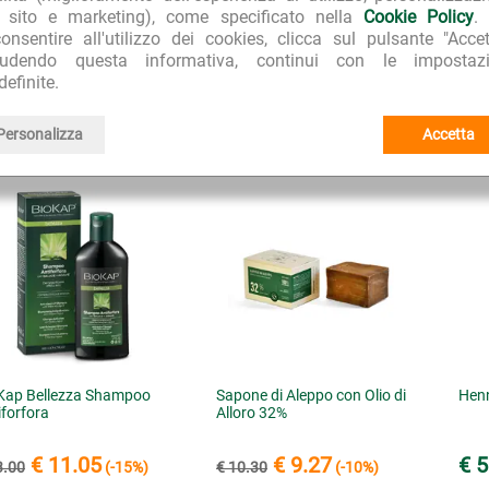
Bios Line
I I PRODOTTI:
l sito e marketing), come specificato nella
Cookie Policy
.
onsentire all'utilizzo dei cookies, clicca sul pulsante "Accet
BioKap Bellezza
I I PRODOTTI DELLA LINEA:
iudendo questa informativa, continui con le impostazi
definite.
CQUISTATI INSIEME A "BioKap Bellezza Lozione Antiforfora e 
Personalizza
Accetta
Kap Bellezza Shampoo
Sapone di Aleppo con Olio di
Henn
iforfora
Alloro 32%
€ 11.05
€ 9.27
€ 5
3.00
(-15%)
€ 10.30
(-10%)