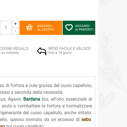
+
AGGIUNGI
AGGIUNGI
AL CESTINO
AI PREFERITI
-
EZIONE REGALO
RESO FACILE E VELOCE
a su richiesta
fino a 14 giorni
o di forfora e cute grassa del cuoio capelluto,
grassi a seconda della necessità.
ctus, Agave,
Bardana
bio, all'olio essenziale di
 aiuta a combattere la forfora e normalizzare
igenerante del cuoio capelluto, anche irritato.
apello, spesso rovinato da un eccesso di
sebo
.
ivo
sul cuoio capelluto.