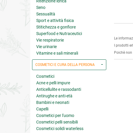
Ritenzione idrica
5 su 5
Seno
Sessualità
Sport e attività fisica
Stitichezza e gonfiore
Superfood e Nutraceutici
Le informaz
Vie respiratorie
I prodotti e
Vie urinarie
Poichè non s
Vitamine e sali minerali
COSMETICI E CURA DELLA PERSONA
Cosmetici
Acne e pelli impure
Anticellulite e rassodanti
Antirughe e anti-età
Bambini e neonati
Capelli
Cosmetici per l'uomo
Cosmetici pelli sensibili
Cosmetici solidi waterless