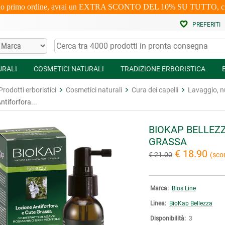
uo primo ordine, avrai un EXTRA SCONTO DEL 10% SU TUTTO, cumulabi
PREFERITI
URALI
COSMETICI NATURALI
TRADIZIONE ERBORISTICA
Prodotti erboristici
Cosmetici naturali
Cura dei capelli
Lavaggio, nu
ntiforfora...
BIOKAP BELLEZ
GRASSA
€ 18.90
€ 21.00
(sco
Marca:
Bios Line
Linea:
BioKap Bellezza
Disponibilità:
3