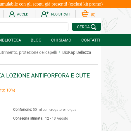
le con gli sconti già presenti! (esclusi kit promo)
ACCEDI
REGISTRATI
(
0
)
CERCA
BIBLIOTECA
BLOG
CHI SIAMO
CONTATTI
trimento, protezione dei capelli
BioKap Bellezza
ZA LOZIONE ANTIFORFORA E CUTE
nto 10%)
Confezione:
50 ml con erogatore no-gas
Consegna stimata:
12 - 13 Agosto