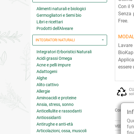
Con il 9
Alimenti naturali e biologici
Senza p
Germogliatori e Semi bio
Free.
Libri e ricettari
Prodotti dell'Alveare
MODAL
INTEGRATORI NATURALI
Lavare 
Integratori Erboristici Naturali
BioKap 
Acidi grassi Omega
Applica
Acne e pelli impure
essere 
Adattogeni
Alghe
Alito cattivo
CU
Allergie
sol
Aminoacidi e proteine
Ansia, stress, sonno
Condividi:
In
Anticellulite e rassodanti
Antiossidanti
Qu
Antirughe e anti-età
fun
VEDI ANCH
Articolazioni, ossa, muscoli
fin