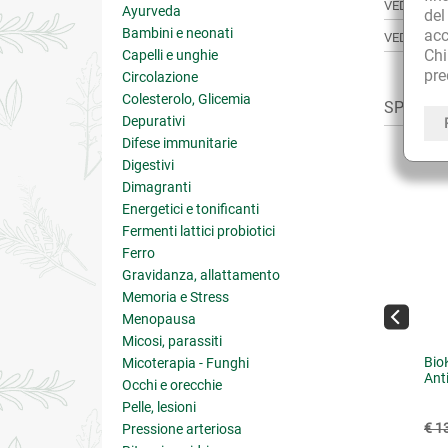
VEDI TUTT
Ayurveda
de
Bambini e neonati
acc
VEDI TUTT
Ch
Capelli e unghie
pre
Circolazione
Colesterolo, Glicemia
SPESSO A
Depurativi
Difese immunitarie
Digestivi
Dimagranti
Energetici e tonificanti
Fermenti lattici probiotici
Ferro
Gravidanza, allattamento
Memoria e Stress
Menopausa
Micosi, parassiti
Periplo Lozione Deodorante
Bio
Micoterapia - Funghi
Ant
Occhi e orecchie
Pelle, lesioni
€ 12.51
€ 13.90
(-10%)
€ 1
Pressione arteriosa