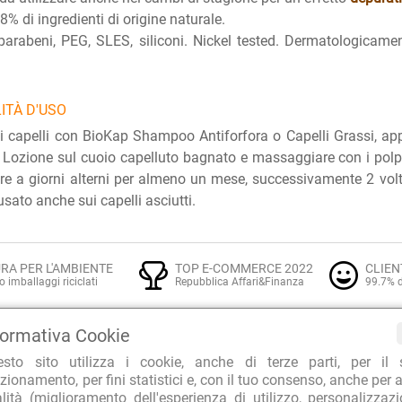
8% di ingredienti di origine naturale.
arabeni, PEG, SLES, siliconi. Nickel tested. Dermatologicament
ITÀ D'USO
i capelli con BioKap Shampoo Antiforfora o Capelli Grassi, ap
Lozione sul cuoio capelluto bagnato e massaggiare con i polpast
re a giorni alterni per almeno un mese, successivamente 2 vol
usato anche sui capelli asciutti.
RA PER L'AMBIENTE
TOP E-COMMERCE 2022
CLIEN
o imballaggi riciclati
Repubblica Affari&Finanza
99.7% d
formativa Cookie
esto sito utilizza i cookie, anche di terze parti, per il 
Prodotti naturali per i capelli
zionamento, per fini statistici e, con il tuo consenso, anche per a
E:
alità (miglioramento dell'esperienza di utilizzo, personalizzaz