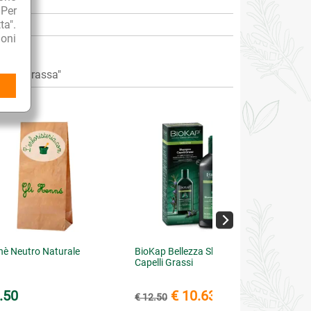
 Per
ta".
oni
Cute Grassa"
è Neutro Naturale
BioKap Bellezza Shampoo
Capelli Grassi
.50
€ 10.63
€ 12.50
(-15%)