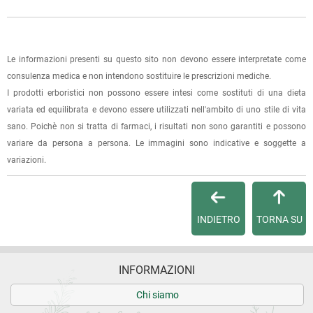
Molto valido
l'ordine sarà pronto per il ritiro.
La spedizione è accompagnata da un riepilogo d'ordine,
15.11.2025
oppure dalla fattura se richiesta al momento dell'ordine
Le informazioni presenti su questo sito non devono essere interpretate come
Ottimo efficace
(selezionando l'apposita casella del modulo d'ordine e
consulenza medica e non intendono sostituire le prescrizioni mediche.
specificando l'indirizzo di fatturazione).
I prodotti erboristici non possono essere intesi come sostituti di una dieta
02.11.2025
variata ed equilibrata e devono essere utilizzati nell'ambito di uno stile di vita
Dalla tua
Area Cliente
potrai verificare lo stato di lavorazione
sano. Poichè non si tratta di farmaci, i risultati non sono garantiti e possono
ho anticipato il valore del prodotto, scusate. E' un
dell'ordine e lo stato della spedizione.
prodotto conosciuto, va usato con moderazione e sotto
variare da persona a persona. Le immagini sono indicative e soggette a
consiglio delle persone che sono preposte.
variazioni.
Per qualsiasi informazione, contattaci via
e-mail
.
16.02.2025
Per maggiori dettagli, vedi le
Condizioni di vendita
.
INDIETRO
TORNA SU
Molta soddisfatta e efficace grazie
03.10.2024
INFORMAZIONI
Un prodotto molto valido efficace .
Chi siamo