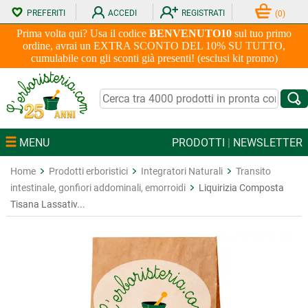
PREFERITI
ACCEDI
REGISTRATI
(
0
)
Prima volta qui? Usa il codice
BENVENUTO10
sul tuo primo
ordine, avrai un EXTRA SCONTO DEL 10% SU TUTTO,
cumulabile con gli sconti già presenti! (esclusi kit promo)
MENU
PRODOTTI
|
NEWSLETTER
Home
Prodotti erboristici
Integratori Naturali
Transito
intestinale, gonfiori addominali, emorroidi
Liquirizia Composta
Tisana Lassativ...