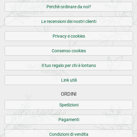
02.10.2024
Perchè ordinare da noi?
Ottimo
Le recensioni dei nostri clienti
15.06.2024
Privacy e cookies
Ottimo
Consenso cookies
02.06.2024
Il tuo regalo per chi è lontano
Ottimo prodotto
Link utili
01.02.2024
ORDINI
Ottimo prodotto e molto efficace grazie
Spedizioni
Pagamenti
CARICA ALTRE RECENSIONI SU QUESTO PRODOTTO>
Condizioni di vendita