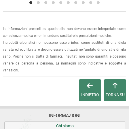
La spedizione è accompagnata da un riepilogo d'ordine,
oppure dalla fattura se richiesta al momento dell'ordine
(selezionando l'apposita casella del modulo d'ordine e
specificando l'indirizzo di fatturazione).
Le informazioni presenti su questo sito non devono essere interpretate come
consulenza medica e non intendono sostituire le prescrizioni mediche.
Dalla tua
Area Cliente
potrai verificare lo stato di lavorazione
I prodotti erboristici non possono essere intesi come sostituti di una dieta
dell'ordine e lo stato della spedizione.
variata ed equilibrata e devono essere utilizzati nell'ambito di uno stile di vita
sano. Poichè non si tratta di farmaci, i risultati non sono garantiti e possono
Per qualsiasi informazione, contattaci via
e-mail
.
variare da persona a persona. Le immagini sono indicative e soggette a
variazioni.
Per maggiori dettagli, vedi le
Condizioni di vendita
.
INDIETRO
TORNA SU
INFORMAZIONI
Chi siamo