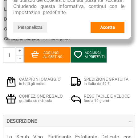
all'utilizzo dei cookies, clicca sul pulsante "Accetta".
Chiudendo questa informativa, continui con le
Linea:
Aspersina
impostazioni predefinite.
Disponibilità:
3
Personalizza
Accetta
Confezione:
50 ml
Consegna stimata:
13 - 14 Agosto
+
AGGIUNGI
AGGIUNGI
AL CESTINO
AI PREFERITI
-
CAMPIONI OMAGGIO
SPEDIZIONE GRATUITA
in tutti gli ordini
in Italia da 49 €
CONFEZIONE REGALO
RESO FACILE E VELOCE
gratuita su richiesta
fino a 14 giorni
DESCRIZIONE
Lo Scrub Viso Purificante Esfoliante Delicato con