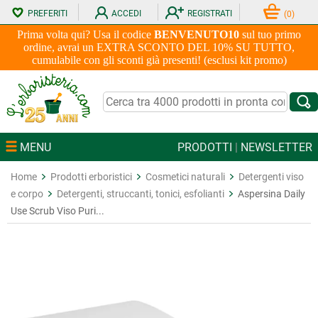
PREFERITI
ACCEDI
REGISTRATI
(
0
)
Prima volta qui? Usa il codice
BENVENUTO10
sul tuo primo
ordine, avrai un EXTRA SCONTO DEL 10% SU TUTTO,
cumulabile con gli sconti già presenti! (esclusi kit promo)
MENU
PRODOTTI
|
NEWSLETTER
Home
Prodotti erboristici
Cosmetici naturali
Detergenti viso
e corpo
Detergenti, struccanti, tonici, esfolianti
Aspersina Daily
Use Scrub Viso Puri...