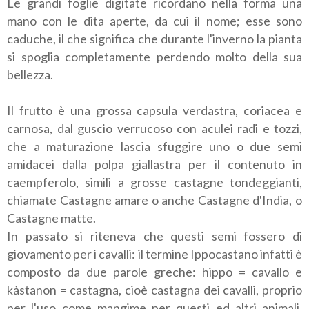
Le grandi foglie digitate ricordano nella forma una
mano con le dita aperte, da cui il nome; esse sono
caduche, il che significa che durante l'inverno la pianta
si spoglia completamente perdendo molto della sua
bellezza.
Il frutto è una grossa capsula verdastra, coriacea e
carnosa, dal guscio verrucoso con aculei radi e tozzi,
che a maturazione lascia sfuggire uno o due semi
amidacei dalla polpa giallastra per il contenuto in
caempferolo, simili a grosse castagne tondeggianti,
chiamate Castagne amare o anche Castagne d'India, o
Castagne matte.
In passato si riteneva che questi semi fossero di
giovamento per i cavalli: il termine Ippocastano infatti è
composto da due parole greche: hippo = cavallo e
kàstanon = castagna, cioè castagna dei cavalli, proprio
per l'uso come mangime per questi ed altri animali,