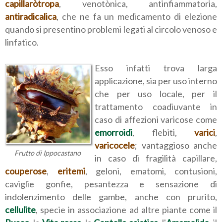
capillaròtropa
, venotònica, antinfiammatoria,
antiradicalica
, che ne fa un medicamento di elezione
quando si presentino problemi legati al circolo venoso e
linfatico.
Esso infatti trova larga
applicazione, sia per uso interno
che per uso locale, per il
trattamento coadiuvante in
caso di affezioni varicose come
emorroidi
, flebiti,
varici
,
varicocele
; vantaggioso anche
Frutto di Ippocastano
in caso di fragilità capillare,
couperose
,
eritemi
, geloni, ematomi, contusioni,
caviglie gonfie, pesantezza e sensazione di
indolenzimento delle gambe, anche con prurito,
cellulite
, specie in associazione ad altre piante come il