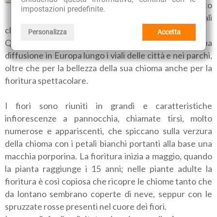
metri, con un portamento
impostazioni predefinite.
Ippocastano
piramidale per via dei rami basali
che hanno uno sviluppo orizzontale.
Personalizza
Accetta
Queste caratteristiche hanno contribuito alla sua
diffusione in Europa lungo i viali delle città e nei parchi,
oltre che per la bellezza della sua chioma anche per la
fioritura spettacolare.
I fiori sono riuniti in grandi e caratteristiche
infiorescenze a pannocchia, chiamate tirsi, molto
numerose e appariscenti, che spiccano sulla verzura
della chioma con i petali bianchi portanti alla base una
macchia porporina. La fioritura inizia a maggio, quando
la pianta raggiunge i 15 anni; nelle piante adulte la
fioritura è così copiosa che ricopre le chiome tanto che
da lontano sembrano coperte di neve, seppur con le
spruzzate rosse presenti nel cuore dei fiori.