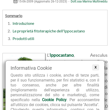
15-06-2009 (Aggiornato 26-12-2023) -
Dott.ssa Marina Multineddu
Sommario
Introduzione
Le proprietà fitoterapiche dell'Ippocastano
Prodotti utili
L'
Ippocastano
, Aesculus
hippocastanum, è un albero
imponente, appartenente alla
Informativa Cookie
X
famiglia delle
Questo sito utilizza i cookie, anche di terze parti,
Hippocastanaceae, che può
per il suo funzionamento, per fini statistici e, con il
tuo consenso, anche per altre finalità
raggiungere i 25-30 metri di
(miglioramento dell'esperienza di utilizzo,
altezza; l'ampia chioma è molto
personalizzazione del sito e marketing), come
compatta e crea una grande
specificato nella
Cookie Policy
. Per acconsentire
all'utilizzo dei cookies, clicca sul pulsante "Accetta".
zona ombrosa, larga anche 10
Chiudendo questa informativa, continui con le