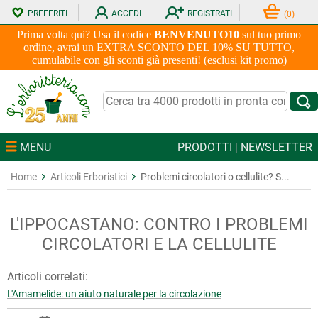
PREFERITI
ACCEDI
REGISTRATI
(
0
)
Prima volta qui? Usa il codice
BENVENUTO10
sul tuo primo
ordine, avrai un EXTRA SCONTO DEL 10% SU TUTTO,
cumulabile con gli sconti già presenti! (esclusi kit promo)
MENU
PRODOTTI
|
NEWSLETTER
Home
Articoli Erboristici
Problemi circolatori o cellulite? S...
L'IPPOCASTANO: CONTRO I PROBLEMI
CIRCOLATORI E LA CELLULITE
Articoli correlati:
L'Amamelide: un aiuto naturale per la circolazione