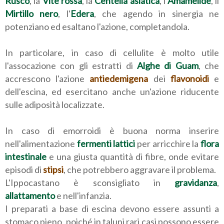
Rusco
, la
Vite rossa
, la
Centella asiatica
, l'
Amamelide
, il
Mirtillo nero
, l'
Edera
, che agendo in sinergia ne
potenziano ed esaltano l'azione, completandola.
In particolare, in caso di cellulite è molto utile
l'assocazione con gli estratti di
Alghe di Guam
, che
accrescono l'azione
antiedemigena
dei
flavonoidi
e
dell'escina, ed esercitano anche un'azione riducente
sulle adiposità localizzate.
In caso di emorroidi è buona norma inserire
nell'alimentazione
fermenti lattici
per arricchire la
flora
intestinale
e una giusta quantità di fibre, onde evitare
episodi di
stipsi
, che potrebbero aggravare il problema.
L'Ippocastano è sconsigliato in
gravidanza
,
allattamento
e nell'infanzia.
I preparati a base di escina devono essere assunti a
stomaco pieno, poiché in taluni rari casi possono essere