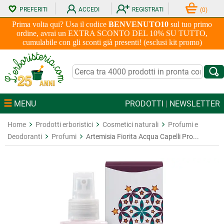
PREFERITI
ACCEDI
REGISTRATI
(
0
)
Prima volta qui? Usa il codice
BENVENUTO10
sul tuo primo
ordine, avrai un EXTRA SCONTO DEL 10% SU TUTTO,
cumulabile con gli sconti già presenti! (esclusi kit promo)
MENU
PRODOTTI
|
NEWSLETTER
Home
Prodotti erboristici
Cosmetici naturali
Profumi e
Deodoranti
Profumi
Artemisia Fiorita Acqua Capelli Pro...