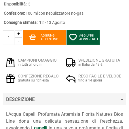
Disponibilità:
3
Confezione:
100 ml con nebulizzatore no-gas
Consegna stimata:
12 - 13 Agosto
+
AGGIUNGI
AGGIUNGI
AL CESTINO
AI PREFERITI
-
CAMPIONI OMAGGIO
SPEDIZIONE GRATUITA
in tutti gli ordini
in Italia da 49 €
CONFEZIONE REGALO
RESO FACILE E VELOCE
gratuita su richiesta
fino a 14 giorni
DESCRIZIONE
L'Acqua Capelli Profumata Artemisia Fiorita Nature's Bios
Line dona una delicata sensazione di freschezza,
avvolgendo i
capelli
in una nuvola profumata e fiorita di