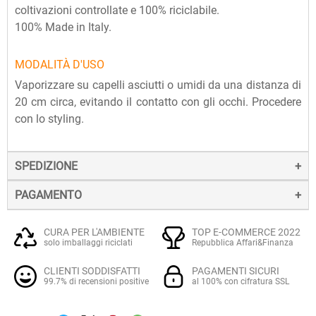
coltivazioni controllate e 100% riciclabile.
100% Made in Italy.
MODALITÀ D'USO
Vaporizzare su capelli asciutti o umidi da una distanza di
20 cm circa, evitando il contatto con gli occhi. Procedere
con lo styling.
SPEDIZIONE
PAGAMENTO
La spedizione dei prodotti avviene entro 24 ore dall'ordine
(sabato e festivi esclusi), tramite corriere SDA.
Il pagamento degli ordini può avvenire:
Quando l'ordine sarà spedito, riceverai una e-mail di
CURA PER L'AMBIENTE
TOP E-COMMERCE 2022
solo imballaggi riciclati
Repubblica Affari&Finanza
conferma, contenente un link alla tracciatura online
Con
Carte di credito o debito VISA, Mastercard, PostePay
(e
dell'invio, che ti permetterà di verificare in tempo reale lo
CLIENTI SODDISFATTI
PAGAMENTI SICURI
altre carte prepagate abilitate), su server sicuro Paypal.
stato della spedizione.
99.7% di recensioni positive
al 100% con cifratura SSL
La consegna avviene normalmente in 2-3 giorni lavorativi.
Tramite
Paypal
, leader mondiale nei pagamenti online, che