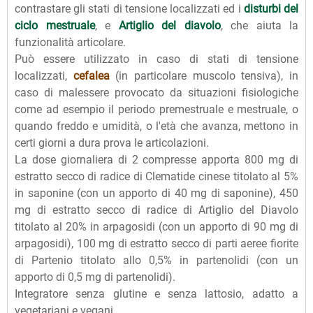
contrastare gli stati di tensione localizzati ed i
disturbi del
ciclo mestruale
, e
Artiglio del diavolo
, che aiuta la
funzionalità articolare.
Può essere utilizzato in caso di stati di tensione
localizzati,
cefalea
(in particolare muscolo tensiva), in
caso di malessere provocato da situazioni fisiologiche
come ad esempio il periodo premestruale e mestruale, o
quando freddo e umidità, o l'età che avanza, mettono in
certi giorni a dura prova le articolazioni.
La dose giornaliera di 2 compresse apporta 800 mg di
estratto secco di radice di Clematide cinese titolato al 5%
in saponine (con un apporto di 40 mg di saponine), 450
mg di estratto secco di radice di Artiglio del Diavolo
titolato al 20% in arpagosidi (con un apporto di 90 mg di
arpagosidi), 100 mg di estratto secco di parti aeree fiorite
di Partenio titolato allo 0,5% in partenolidi (con un
apporto di 0,5 mg di partenolidi).
Integratore senza glutine e senza lattosio, adatto a
vegetariani e vegani.