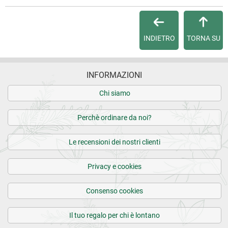
Per qualsiasi informazione, contattaci via
e-mail
.
INDIETRO
TORNA SU
Per maggiori dettagli, vedi le
Condizioni di vendita
.
INFORMAZIONI
Chi siamo
Perchè ordinare da noi?
Le recensioni dei nostri clienti
Privacy e cookies
Consenso cookies
Il tuo regalo per chi è lontano