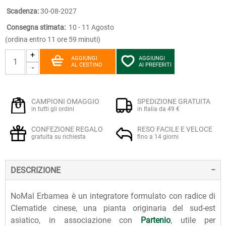
Scadenza:
30-08-2027
Consegna stimata:
10 - 11 Agosto
(ordina entro 11 ore 59 minuti)
+
AGGIUNGI
AGGIUNGI
AL CESTINO
AI PREFERITI
-
CAMPIONI OMAGGIO
SPEDIZIONE GRATUITA
in tutti gli ordini
in Italia da 49 €
CONFEZIONE REGALO
RESO FACILE E VELOCE
gratuita su richiesta
fino a 14 giorni
DESCRIZIONE
NoMal Erbamea è un integratore formulato con radice di
Clematide cinese, una pianta originaria del sud-est
asiatico, in associazione con
Partenio
, utile per