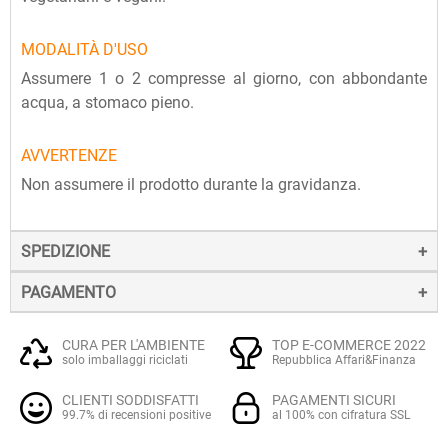
MODALITÀ D'USO
Assumere 1 o 2 compresse al giorno, con abbondante
acqua, a stomaco pieno.
AVVERTENZE
Non assumere il prodotto durante la gravidanza.
SPEDIZIONE
PAGAMENTO
La spedizione dei prodotti avviene entro 24 ore dall'ordine
(sabato e festivi esclusi), tramite corriere SDA.
Il pagamento degli ordini può avvenire:
Quando l'ordine sarà spedito, riceverai una e-mail di
CURA PER L'AMBIENTE
TOP E-COMMERCE 2022
solo imballaggi riciclati
Repubblica Affari&Finanza
conferma, contenente un link alla tracciatura online
Con
Carte di credito o debito VISA, Mastercard, PostePay
(e
dell'invio, che ti permetterà di verificare in tempo reale lo
CLIENTI SODDISFATTI
PAGAMENTI SICURI
altre carte prepagate abilitate), su server sicuro Paypal.
stato della spedizione.
99.7% di recensioni positive
al 100% con cifratura SSL
La consegna avviene normalmente in 2-3 giorni lavorativi.