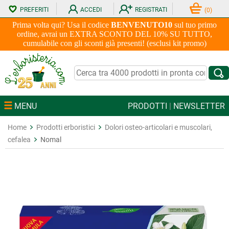
PREFERITI
ACCEDI
REGISTRATI
(
0
)
Prima volta qui? Usa il codice
BENVENUTO10
sul tuo primo
ordine, avrai un EXTRA SCONTO DEL 10% SU TUTTO,
cumulabile con gli sconti già presenti! (esclusi kit promo)
MENU
PRODOTTI
|
NEWSLETTER
Home
Prodotti erboristici
Dolori osteo-articolari e muscolari,
cefalea
Nomal