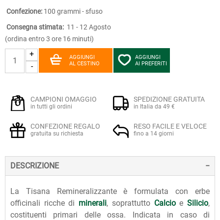
Confezione:
100 grammi - sfuso
Consegna stimata:
11 - 12 Agosto
(ordina entro 3 ore 16 minuti)
+
AGGIUNGI
AGGIUNGI
AL CESTINO
AI PREFERITI
-
CAMPIONI OMAGGIO
SPEDIZIONE GRATUITA
in tutti gli ordini
in Italia da 49 €
CONFEZIONE REGALO
RESO FACILE E VELOCE
gratuita su richiesta
fino a 14 giorni
DESCRIZIONE
La Tisana Remineralizzante è formulata con erbe
officinali ricche di
minerali
, soprattutto
Calcio
e
Silicio
,
costituenti primari delle ossa. Indicata in caso di