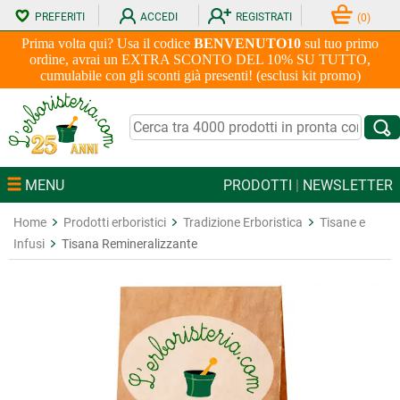
PREFERITI
ACCEDI
REGISTRATI
(
0
)
Prima volta qui? Usa il codice
BENVENUTO10
sul tuo primo
ordine, avrai un EXTRA SCONTO DEL 10% SU TUTTO,
cumulabile con gli sconti già presenti! (esclusi kit promo)
MENU
PRODOTTI
|
NEWSLETTER
Home
Prodotti erboristici
Tradizione Erboristica
Tisane e
Infusi
Tisana Remineralizzante