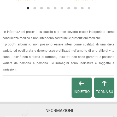
La spedizione è accompagnata da un riepilogo d'ordine,
oppure dalla fattura se richiesta al momento dell'ordine
(selezionando l'apposita casella del modulo d'ordine e
specificando l'indirizzo di fatturazione).
Le informazioni presenti su questo sito non devono essere interpretate come
Dalla tua
Area Cliente
potrai verificare lo stato di lavorazione
consulenza medica e non intendono sostituire le prescrizioni mediche.
dell'ordine e lo stato della spedizione.
I prodotti erboristici non possono essere intesi come sostituti di una dieta
variata ed equilibrata e devono essere utilizzati nell'ambito di uno stile di vita
Per qualsiasi informazione, contattaci via
e-mail
.
sano. Poichè non si tratta di farmaci, i risultati non sono garantiti e possono
variare da persona a persona. Le immagini sono indicative e soggette a
Per maggiori dettagli, vedi le
Condizioni di vendita
.
variazioni.
INDIETRO
TORNA SU
INFORMAZIONI