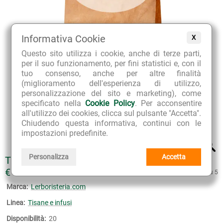
Informativa Cookie
X
Questo sito utilizza i cookie, anche di terze parti,
per il suo funzionamento, per fini statistici e, con il
tuo consenso, anche per altre finalità
(miglioramento dell'esperienza di utilizzo,
personalizzazione del sito e marketing), come
specificato nella
Cookie Policy
. Per acconsentire
all'utilizzo dei cookies, clicca sul pulsante "Accetta".
Chiudendo questa informativa, continui con le
impostazioni predefinite.
Personalizza
Accetta
TISANA REMINERALIZZANTE
€ 7.40
5 su 5
Marca:
Lerboristeria.com
Linea:
Tisane e infusi
Disponibilità:
20