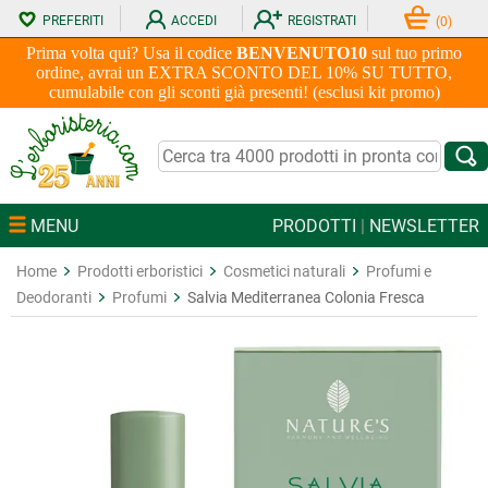
PREFERITI
ACCEDI
REGISTRATI
(
0
)
Prima volta qui? Usa il codice
BENVENUTO10
sul tuo primo
ordine, avrai un EXTRA SCONTO DEL 10% SU TUTTO,
cumulabile con gli sconti già presenti! (esclusi kit promo)
MENU
PRODOTTI
|
NEWSLETTER
Home
Prodotti erboristici
Cosmetici naturali
Profumi e
Deodoranti
Profumi
Salvia Mediterranea Colonia Fresca