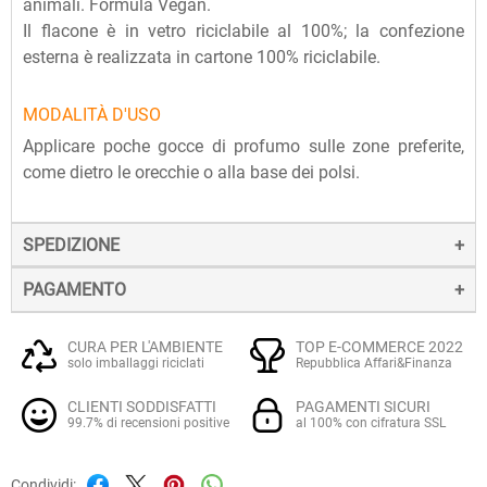
animali. Formula Vegan.
Il flacone è in vetro riciclabile al 100%; la confezione
esterna è realizzata in cartone 100% riciclabile.
MODALITÀ D'USO
Applicare poche gocce di profumo sulle zone preferite,
come dietro le orecchie o alla base dei polsi.
SPEDIZIONE
PAGAMENTO
La spedizione dei prodotti avviene entro 24 ore dall'ordine
(sabato e festivi esclusi), tramite corriere SDA.
Il pagamento degli ordini può avvenire:
Quando l'ordine sarà spedito, riceverai una e-mail di
CURA PER L'AMBIENTE
TOP E-COMMERCE 2022
solo imballaggi riciclati
Repubblica Affari&Finanza
conferma, contenente un link alla tracciatura online
Con
Carte di credito o debito VISA, Mastercard, PostePay
(e
dell'invio, che ti permetterà di verificare in tempo reale lo
CLIENTI SODDISFATTI
PAGAMENTI SICURI
altre carte prepagate abilitate), su server sicuro Paypal.
stato della spedizione.
99.7% di recensioni positive
al 100% con cifratura SSL
La consegna avviene normalmente in 2-3 giorni lavorativi.
Tramite
Paypal
, leader mondiale nei pagamenti online, che
Condividi: