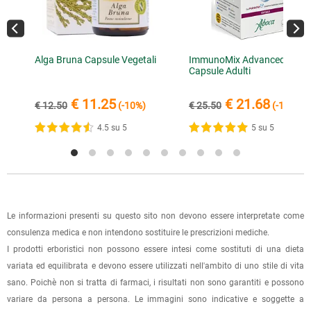
dell'accredito. Per accelerare la spedizione dell'ordine, puoi
ritirarla di persona entro 7 giorni.
inviare la ricevuta di versamento all'e-mail
info@lerboristeria.com
.
È possibile effettuare un ordine sul sito e recarsi a ritirarlo
I dati per il pagamento saranno riportati anche nell'email di
Alga Bruna Capsule Vegetali
ImmunoMix Advanced
direttamente nel punto vendita di Via Iglesias 5/B a Cagliari.
Capsule Adulti
conferma dell'ordine.
Per scegliere questa possibilità, seleziona l'opzione "Ritiro in
negozio" al momento della scelta della modalità di
€ 11.25
€ 21.68
€ 12.50
(-10%)
€ 25.50
(-15%)
spedizione, in questo modo non ti verranno addebitate le
4.5 su 5
5 su 5
spese di spedizione e sarai avvisato con una e-mail quando
l'ordine sarà pronto per il ritiro.
La spedizione è accompagnata da un riepilogo d'ordine,
oppure dalla fattura se richiesta al momento dell'ordine
(selezionando l'apposita casella del modulo d'ordine e
Le informazioni presenti su questo sito non devono essere interpretate come
specificando l'indirizzo di fatturazione).
consulenza medica e non intendono sostituire le prescrizioni mediche.
I prodotti erboristici non possono essere intesi come sostituti di una dieta
Dalla tua
Area Cliente
potrai verificare lo stato di lavorazione
variata ed equilibrata e devono essere utilizzati nell'ambito di uno stile di vita
dell'ordine e lo stato della spedizione.
sano. Poichè non si tratta di farmaci, i risultati non sono garantiti e possono
variare da persona a persona. Le immagini sono indicative e soggette a