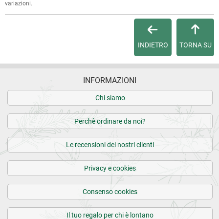
Per qualsiasi informazione, contattaci via
e-mail
.
variazioni.
Per maggiori dettagli, vedi le
Condizioni di vendita
.
INDIETRO
TORNA SU
INFORMAZIONI
Chi siamo
Perchè ordinare da noi?
Le recensioni dei nostri clienti
Privacy e cookies
Consenso cookies
Il tuo regalo per chi è lontano