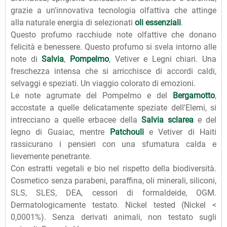
grazie a un'innovativa tecnologia olfattiva che attinge
alla naturale energia di selezionati
oli essenziali
.
Questo profumo racchiude note olfattive che donano
felicità e benessere. Questo profumo si svela intorno alle
note di
Salvia
,
Pompelmo
, Vetiver e Legni chiari. Una
freschezza intensa che si arricchisce di accordi caldi,
selvaggi e speziati. Un viaggio colorato di emozioni.
Le note agrumate del Pompelmo e del
Bergamotto
,
accostate a quelle delicatamente speziate dell'Elemi, si
intrecciano a quelle erbacee della
Salvia sclarea
e del
legno di Guaiac, mentre
Patchouli
e Vetiver di Haiti
rassicurano i pensieri con una sfumatura calda e
lievemente penetrante.
Con estratti vegetali e bio nel rispetto della biodiversità.
Cosmetico senza parabeni, paraffina, oli minerali, siliconi,
SLS, SLES, DEA, cessori di formaldeide, OGM.
Dermatologicamente testato. Nickel tested (Nickel <
0,0001%). Senza derivati animali, non testato sugli