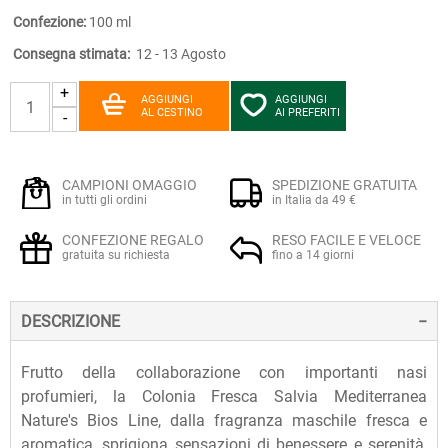
Confezione:
100 ml
Consegna stimata:
12 - 13 Agosto
+
AGGIUNGI
AGGIUNGI
AL CESTINO
AI PREFERITI
-
CAMPIONI OMAGGIO
SPEDIZIONE GRATUITA
in tutti gli ordini
in Italia da 49 €
CONFEZIONE REGALO
RESO FACILE E VELOCE
gratuita su richiesta
fino a 14 giorni
DESCRIZIONE
Frutto della collaborazione con importanti nasi
profumieri, la Colonia Fresca Salvia Mediterranea
Nature's Bios Line, dalla fragranza maschile fresca e
aromatica, sprigiona sensazioni di benessere e serenità,