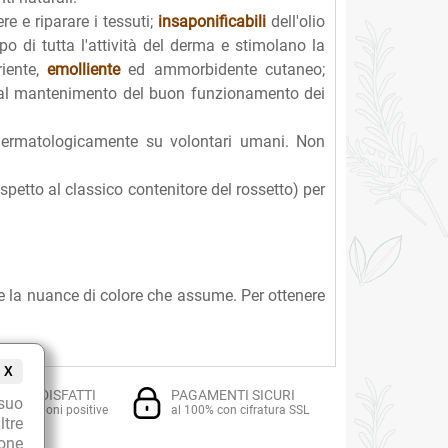
re e riparare i tessuti;
insaponificabili
dell'olio
ppo di tutta l'attività del derma e stimolano la
riente,
emolliente
ed ammorbidente cutaneo;
 al mantenimento del buon funzionamento dei
 dermatologicamente su volontari umani. Non
ispetto al classico contenitore del rossetto) per
e la nuance di colore che assume. Per ottenere
X
TI SODDISFATTI
PAGAMENTI SICURI
suo
i recensioni positive
al 100% con cifratura SSL
ltre
ione