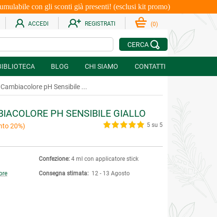
le con gli sconti già presenti! (esclusi kit promo)
ACCEDI
REGISTRATI
(
0
)
CERCA
BIBLIOTECA
BLOG
CHI SIAMO
CONTATTI
Cambiacolore pH Sensibile ...
IACOLORE PH SENSIBILE GIALLO
5 su 5
nto 20%)
Confezione:
4 ml con applicatore stick
ore
Consegna stimata:
12 - 13 Agosto