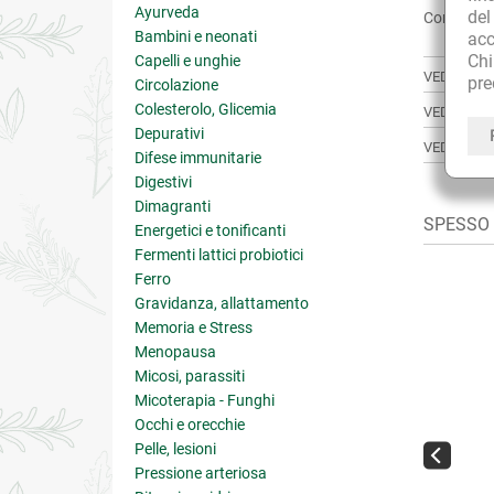
Ayurveda
de
Condividi:
Bambini e neonati
acc
Ch
Capelli e unghie
VEDI ANCH
pre
Circolazione
Colesterolo, Glicemia
VEDI TUTT
Depurativi
VEDI TUTT
Difese immunitarie
Digestivi
Dimagranti
SPESSO A
Energetici e tonificanti
Fermenti lattici probiotici
Ferro
Gravidanza, allattamento
Memoria e Stress
Menopausa
Micosi, parassiti
Micoterapia - Funghi
Occhi e orecchie
Pelle, lesioni
Pressione arteriosa