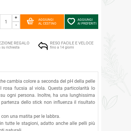
+
AGGIUNGI
AGGIUNGI
AL CESTINO
AI PREFERITI
-
EZIONE REGALO
RESO FACILE E VELOCE
a su richiesta
fino a 14 giorni
 che cambia colore a seconda del pH della pelle
rosa fucsia al viola. Questa particolarità lo
e su ogni persona. Inoltre, ha una lunghissima
i partenza dello stick non influenza il risultato
o con una matita per le labbra.
in tutte le stagioni, adatto anche alle pelli più
ti naturali.