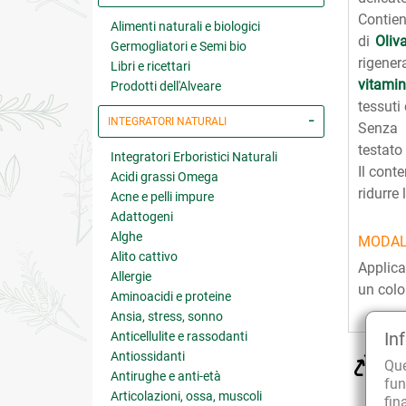
Contien
Alimenti naturali e biologici
di
Oliv
Germogliatori e Semi bio
rigene
Libri e ricettari
vitami
Prodotti dell'Alveare
tessuti 
INTEGRATORI NATURALI
Senza 
testato
Integratori Erboristici Naturali
Il cont
Acidi grassi Omega
ridurre
Acne e pelli impure
Adattogeni
Alghe
MODAL
Alito cattivo
Applica
Allergie
un color
Aminoacidi e proteine
Ansia, stress, sonno
In
Anticellulite e rassodanti
Antiossidanti
CU
Qu
sol
Antirughe e anti-età
fun
Articolazioni, ossa, muscoli
fin