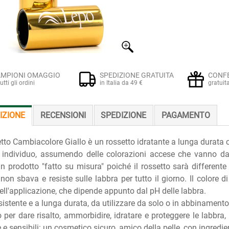
MPIONI OMAGGIO
SPEDIZIONE GRATUITA
CONF
tutti gli ordini
in Italia da 49 €
gratuit
IZIONE
RECENSIONI
SPEDIZIONE
PAGAMENTO
etto Cambiacolore Giallo è un rossetto idratante a lunga durata
 individuo, assumendo delle colorazioni accese che vanno dal 
n prodotto "fatto su misura" poiché il rossetto sarà different
 non sbava e resiste sulle labbra per tutto il giorno. Il colore d
dell'applicazione, che dipende appunto dal pH delle labbra.
esistente e a lunga durata, da utilizzare da solo o in abbinament
o per dare risalto, ammorbidire, idratare e proteggere le labbra, 
e e sensibili: un cosmetico sicuro, amico della pelle, con ingredien