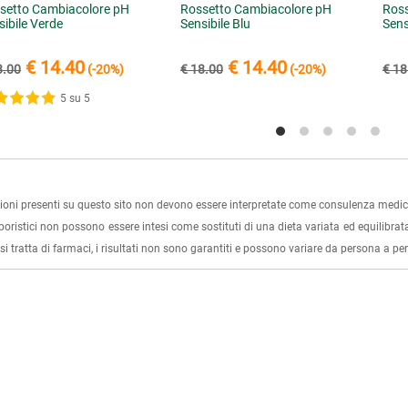
setto Cambiacolore pH
Rossetto Cambiacolore pH
Ross
sibile Verde
Sensibile Blu
Sens
€ 14.40
€ 14.40
8.00
(-20%)
€ 18.00
(-20%)
€ 18
5 su 5
ioni presenti su questo sito non devono essere interpretate come consulenza medica
rboristici non possono essere intesi come sostituti di una dieta variata ed equilibrata
i tratta di farmaci, i risultati non sono garantiti e possono variare da persona a p