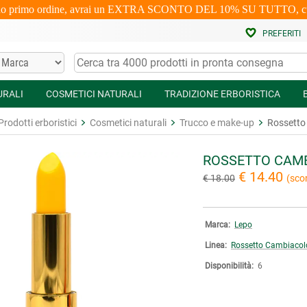
uo primo ordine, avrai un EXTRA SCONTO DEL 10% SU TUTTO, cumulabi
PREFERITI
URALI
COSMETICI NATURALI
TRADIZIONE ERBORISTICA
Prodotti erboristici
Cosmetici naturali
Trucco e make-up
Rossetto 
ROSSETTO CAMB
€ 14.40
€ 18.00
(sco
Marca:
Lepo
Linea:
Rossetto Cambiacol
Disponibilità:
6