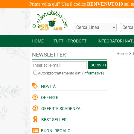
Prima volta qui? Usa il codice
BENVENUTO10
sul t
HOME
TUTTI I PRODOTTI
INTEGRATORI NAT
Home
NEWSLETTER
ISCRIVITI
Autorizzo trattamento dati
(
informativa
)
NOVITÀ
OFFERTE
OFFERTE SCADENZA
BEST SELLER
BUONI REGALO