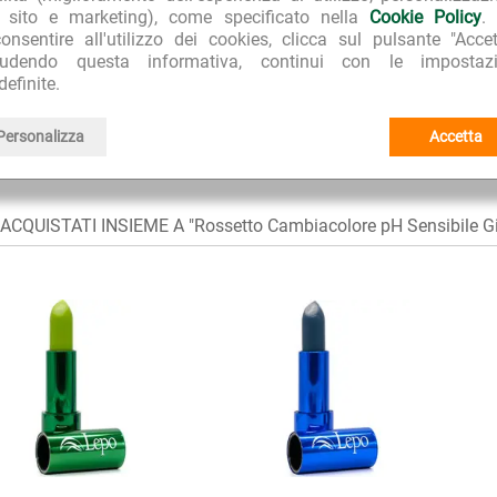
l sito e marketing), come specificato nella
Cookie Policy
.
onsentire all'utilizzo dei cookies, clicca sul pulsante "Accet
iudendo questa informativa, continui con le impostazi
Trucco e make-up naturale e bio
E:
definite.
Lepo
I I PRODOTTI:
Personalizza
Accetta
Rossetto Cambiacolore
I I PRODOTTI DELLA LINEA:
CQUISTATI INSIEME A "Rossetto Cambiacolore pH Sensibile Gi