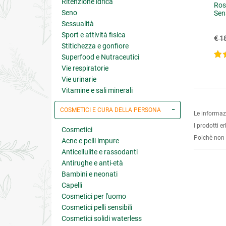
Ritenzione idrica
Rossetto Cambiacolore pH
Ros
Seno
Sensibile Nero
Sen
Sessualità
Sport e attività fisica
€ 14.40
€ 18.00
(-20%)
€ 1
Stitichezza e gonfiore
5 su 5
Superfood e Nutraceutici
Vie respiratorie
Vie urinarie
Vitamine e sali minerali
COSMETICI E CURA DELLA PERSONA
Le informaz
I prodotti e
Cosmetici
Poichè non s
Acne e pelli impure
Anticellulite e rassodanti
Antirughe e anti-età
Bambini e neonati
Capelli
Cosmetici per l'uomo
Cosmetici pelli sensibili
Cosmetici solidi waterless