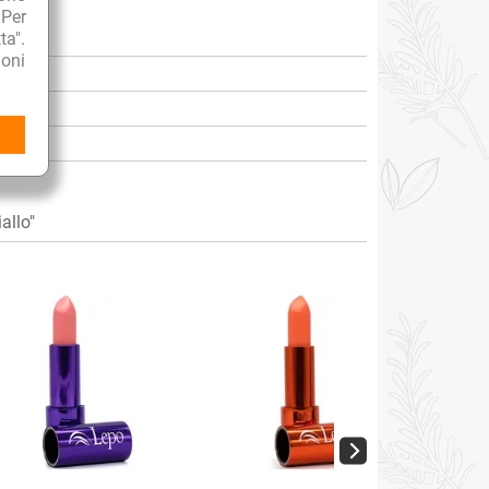
 Per
ta".
oni
allo"