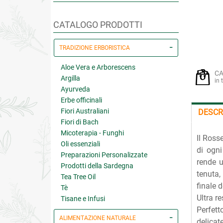
CATALOGO PRODOTTI
TRADIZIONE ERBORISTICA
Aloe Vera e Arborescens
CA
Argilla
in 
Ayurveda
Erbe officinali
Fiori Australiani
DESCR
Fiori di Bach
Micoterapia - Funghi
Il Ross
Oli essenziali
di ogni
Preparazioni Personalizzate
rende u
Prodotti della Sardegna
tenuta,
Tea Tree Oil
finale 
Tè
Ultra r
Tisane e Infusi
Perfett
ALIMENTAZIONE NATURALE
delicat