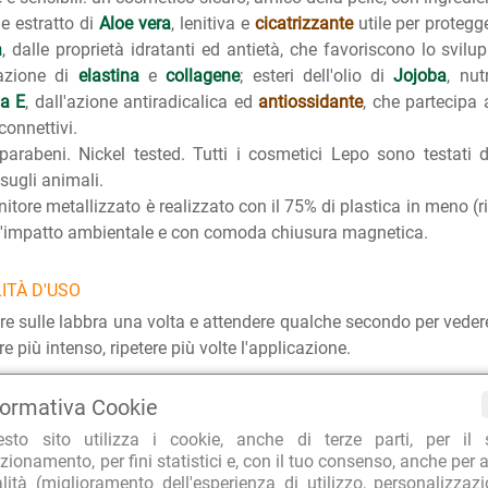
e estratto di
Aloe vera
, lenitiva e
cicatrizzante
utile per protegge
a
, dalle proprietà idratanti ed antietà, che favoriscono lo svilu
razione di
elastina
e
collagene
; esteri dell'olio di
Jojoba
, nut
na E
, dall'azione antiradicalica ed
antiossidante
, che partecipa
connettivi.
parabeni. Nickel tested. Tutti i cosmetici Lepo sono testati
 sugli animali.
enitore metallizzato è realizzato con il 75% di plastica in meno (r
 l'impatto ambientale e con comoda chiusura magnetica.
ITÀ D'USO
re sulle labbra una volta e attendere qualche secondo per veder
e più intenso, ripetere più volte l'applicazione.
formativa Cookie
RA PER L'AMBIENTE
TOP E-COMMERCE 2022
CLIEN
esto sito utilizza i cookie, anche di terze parti, per il 
o imballaggi riciclati
Repubblica Affari&Finanza
99.7% d
zionamento, per fini statistici e, con il tuo consenso, anche per a
alità (miglioramento dell'esperienza di utilizzo, personalizzaz