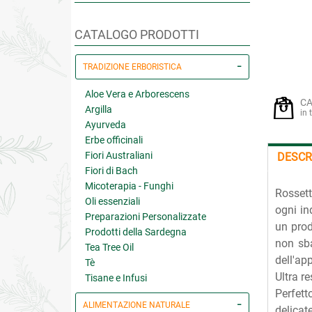
CATALOGO PRODOTTI
TRADIZIONE ERBORISTICA
Aloe Vera e Arborescens
CA
Argilla
in 
Ayurveda
Erbe officinali
Fiori Australiani
DESCR
Fiori di Bach
Micoterapia - Funghi
Rossett
Oli essenziali
ogni in
Preparazioni Personalizzate
un prod
Prodotti della Sardegna
non sba
Tea Tree Oil
dell'ap
Tè
Ultra r
Tisane e Infusi
Perfett
ALIMENTAZIONE NATURALE
delicat