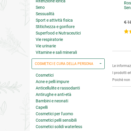
Ritenzione idrica
bofin Forte
Fard Duetto Biologico con
Ros
Seno
Amido di Mais e Estratto di
Sen
Magnolia
Sessualità
Sport e attività fisica
€ 12.72
€ 22.95
15.90
(-20%)
€ 25.50
(-10%)
€ 1
Stitichezza e gonfiore
4 su 5
Superfood e Nutraceutici
Vie respiratorie
Vie urinarie
Vitamine e sali minerali
COSMETICI E CURA DELLA PERSONA
Le informaz
I prodotti e
Cosmetici
Poichè non s
Acne e pelli impure
Anticellulite e rassodanti
Antirughe e anti-età
Bambini e neonati
Capelli
Cosmetici per l'uomo
Cosmetici pelli sensibili
Cosmetici solidi waterless