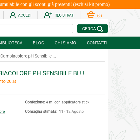
le con gli sconti già presenti! (esclusi kit promo)
ACCEDI
REGISTRATI
(
0
)
CERCA
BIBLIOTECA
BLOG
CHI SIAMO
CONTATTI
Cambiacolore pH Sensibile ...
IACOLORE PH SENSIBILE BLU
nto 20%)
Confezione:
4 ml con applicatore stick
ore
Consegna stimata:
11 - 12 Agosto