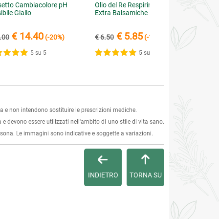
etto Cambiacolore pH
Olio del Re Respirine Pepite
ibile Giallo
Extra Balsamiche
€ 14.40
€ 5.85
.00
(-20%)
€ 6.50
(-10%)
5 su 5
5 su 5
 e non intendono sostituire le prescrizioni mediche.
 e devono essere utilizzati nell'ambito di uno stile di vita sano.
ersona. Le immagini sono indicative e soggette a variazioni.
INDIETRO
TORNA SU