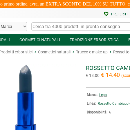
uo primo ordine, avrai un EXTRA SCONTO DEL 10% SU TUTTO, cumulabi
PREFERITI
URALI
COSMETICI NATURALI
TRADIZIONE ERBORISTICA
Prodotti erboristici
Cosmetici naturali
Trucco e make-up
Rossetto 
ROSSETTO CAMB
€ 14.40
€ 18.00
(sco
Marca:
Lepo
Linea:
Rossetto Cambiacol
Disponibilità:
6