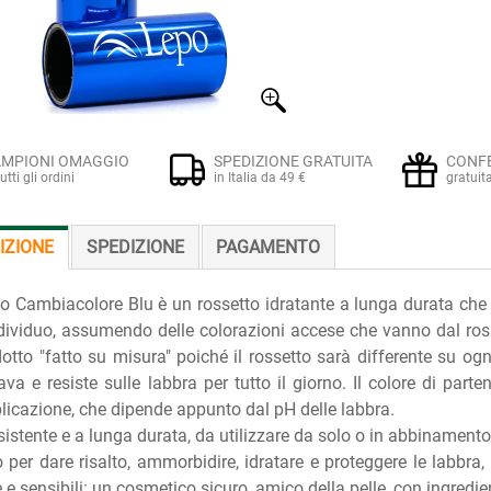
MPIONI OMAGGIO
SPEDIZIONE GRATUITA
CONF
tutti gli ordini
in Italia da 49 €
gratuit
IZIONE
SPEDIZIONE
PAGAMENTO
o Cambiacolore Blu è un rossetto idratante a lunga durata che 
dividuo, assumendo delle colorazioni accese che vanno dal rosa 
otto "fatto su misura" poiché il rossetto sarà differente su og
va e resiste sulle labbra per tutto il giorno. Il colore di parten
plicazione, che dipende appunto dal pH delle labbra.
esistente e a lunga durata, da utilizzare da solo o in abbinament
o per dare risalto, ammorbidire, idratare e proteggere le labbra, 
e e sensibili: un cosmetico sicuro, amico della pelle, con ingredien