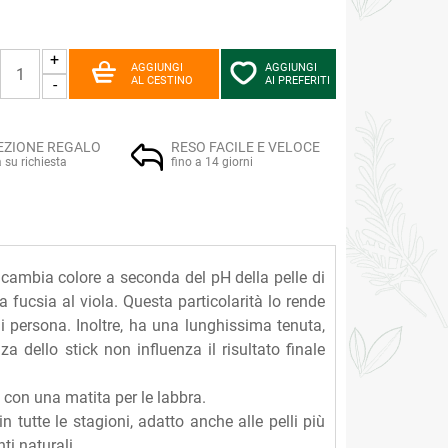
+
AGGIUNGI
AGGIUNGI
AL CESTINO
AI PREFERITI
-
EZIONE REGALO
RESO FACILE E VELOCE
a su richiesta
fino a 14 giorni
cambia colore a seconda del pH della pelle di
fucsia al viola. Questa particolarità lo rende
ni persona. Inoltre, ha una lunghissima tenuta,
za dello stick non influenza il risultato finale
o con una matita per le labbra.
in tutte le stagioni, adatto anche alle pelli più
ti naturali.