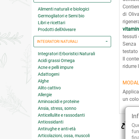
Contien
Alimenti naturali e biologici
di Oliv
Germogliatori e Semi bio
rigene
Libri e ricettari
vitami
Prodotti dell'Alveare
tessuti 
INTEGRATORI NATURALI
Senza 
testato
Integratori Erboristici Naturali
Il cont
Acidi grassi Omega
ridurre
Acne e pelli impure
Adattogeni
Alghe
MODAL
Alito cattivo
Applica
Allergie
un color
Aminoacidi e proteine
Ansia, stress, sonno
In
Anticellulite e rassodanti
Antiossidanti
CU
Qu
sol
Antirughe e anti-età
fun
Articolazioni, ossa, muscoli
fin