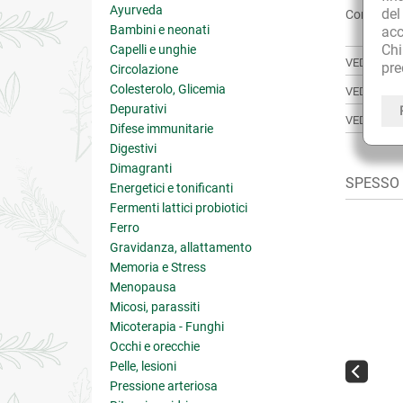
Ayurveda
de
Condividi:
Bambini e neonati
acc
Ch
Capelli e unghie
VEDI ANCH
pre
Circolazione
Colesterolo, Glicemia
VEDI TUTT
Depurativi
VEDI TUTT
Difese immunitarie
Digestivi
Dimagranti
SPESSO A
Energetici e tonificanti
Fermenti lattici probiotici
Ferro
Gravidanza, allattamento
Memoria e Stress
Menopausa
Micosi, parassiti
Micoterapia - Funghi
Occhi e orecchie
Pelle, lesioni
Pressione arteriosa