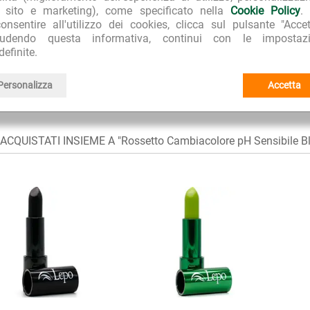
l sito e marketing), come specificato nella
Cookie Policy
.
onsentire all'utilizzo dei cookies, clicca sul pulsante "Accet
iudendo questa informativa, continui con le impostazi
Trucco e make-up naturale e bio
E:
definite.
Lepo
I I PRODOTTI:
Personalizza
Accetta
Rossetto Cambiacolore
I I PRODOTTI DELLA LINEA:
CQUISTATI INSIEME A "Rossetto Cambiacolore pH Sensibile Bl