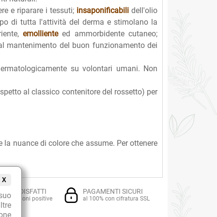
re e riparare i tessuti;
insaponificabili
dell'olio
ppo di tutta l'attività del derma e stimolano la
riente,
emolliente
ed ammorbidente cutaneo;
 al mantenimento del buon funzionamento dei
 dermatologicamente su volontari umani. Non
ispetto al classico contenitore del rossetto) per
e la nuance di colore che assume. Per ottenere
X
TI SODDISFATTI
PAGAMENTI SICURI
suo
i recensioni positive
al 100% con cifratura SSL
ltre
ione