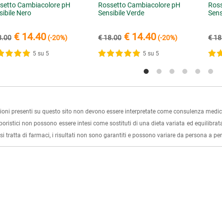
setto Cambiacolore pH
Rossetto Cambiacolore pH
Ross
sibile Nero
Sensibile Verde
Sens
€ 14.40
€ 14.40
8.00
(-20%)
€ 18.00
(-20%)
€ 18
5 su 5
5 su 5
ioni presenti su questo sito non devono essere interpretate come consulenza medica
rboristici non possono essere intesi come sostituti di una dieta variata ed equilibrata
i tratta di farmaci, i risultati non sono garantiti e possono variare da persona a p