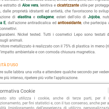
e estratto di
Aloe vera
, lenitiva e
cicatrizzante
utile per protegge
a, dalle proprietà idratanti ed antietà, che favoriscono lo svilu
razione di
elastina
e
collagene
; esteri dell'olio di
Jojoba
, nut
na E
, dall'azione antiradicalica ed
antiossidante
, che partecipa
connettivi.
parabeni. Nickel tested. Tutti i cosmetici Lepo sono testati
 sugli animali.
enitore metallizzato è realizzato con il 75% di plastica in meno (r
 l'impatto ambientale e con comoda chiusura magnetica.
ITÀ D'USO
re sulle labbra una volta e attendere qualche secondo per veder
e più intenso, ripetere più volte l'applicazione.
formativa Cookie
RA PER L'AMBIENTE
TOP E-COMMERCE 2022
CLIEN
esto sito utilizza i cookie, anche di terze parti, per il 
o imballaggi riciclati
Repubblica Affari&Finanza
99.7% d
zionamento, per fini statistici e, con il tuo consenso, anche per a
alità (miglioramento dell'esperienza di utilizzo, personalizzaz