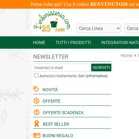
Prima volta qui? Usa il codice
BENVENUTO10
sul t
HOME
TUTTI I PRODOTTI
INTEGRATORI NAT
Home
NEWSLETTER
ISCRIVITI
Autorizzo trattamento dati
(
informativa
)
NOVITÀ
OFFERTE
OFFERTE SCADENZA
BEST SELLER
BUONI REGALO