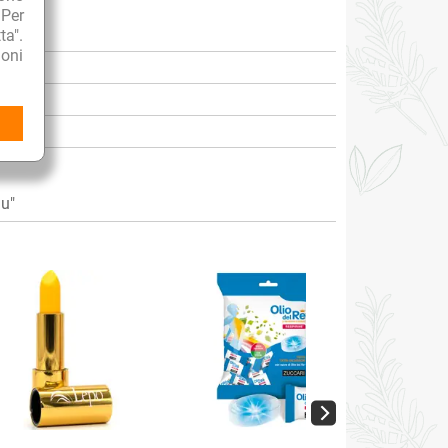
 Per
ta".
oni
u"