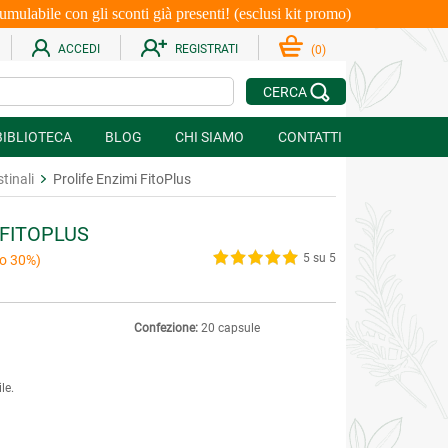
le con gli sconti già presenti! (esclusi kit promo)
ACCEDI
REGISTRATI
(
0
)
CERCA
BIBLIOTECA
BLOG
CHI SIAMO
CONTATTI
stinali
Prolife Enzimi FitoPlus
 FITOPLUS
5 su 5
o 30%)
Confezione:
20 capsule
le.