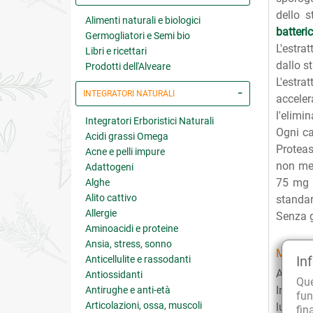
dello s
Alimenti naturali e biologici
batteric
Germogliatori e Semi bio
L'estra
Libri e ricettari
dallo s
Prodotti dell'Alveare
L'estra
INTEGRATORI NATURALI
accele
l'elimi
Integratori Erboristici Naturali
Ogni ca
Acidi grassi Omega
Proteasi
Acne e pelli impure
non men
Adattogeni
75 mg d
Alghe
Alito cattivo
standar
Allergie
Senza g
Aminoacidi e proteine
Ansia, stress, sonno
MODAL
In
Anticellulite e rassodanti
Assumer
Antiossidanti
Qu
Ingerir
Antirughe e anti-età
fun
Articolazioni, ossa, muscoli
lungo la
fin