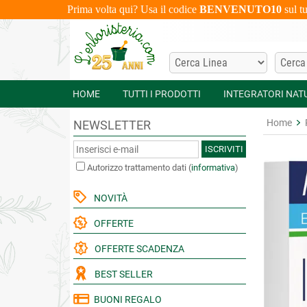
Prima volta qui? Usa il codice
BENVENUTO10
sul t
HOME
TUTTI I PRODOTTI
INTEGRATORI NAT
Home
NEWSLETTER
ISCRIVITI
Autorizzo trattamento dati
(
informativa
)
NOVITÀ
OFFERTE
OFFERTE SCADENZA
BEST SELLER
BUONI REGALO