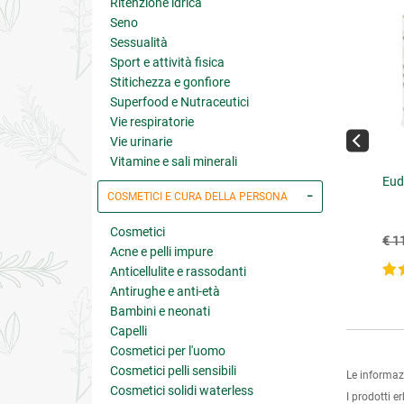
Ritenzione idrica
Seno
Sessualità
Sport e attività fisica
Stitichezza e gonfiore
Superfood e Nutraceutici
Vie respiratorie
Vie urinarie
Vitamine e sali minerali
nfase Tisana
Enzimi No-Gas
Eud
COSMETICI E CURA DELLA PERSONA
Cosmetici
€ 11.70
€ 15.75
13.00
(-10%)
€ 17.50
(-10%)
€ 1
Acne e pelli impure
4.7 su 5
Anticellulite e rassodanti
Antirughe e anti-età
Bambini e neonati
Capelli
Cosmetici per l'uomo
Cosmetici pelli sensibili
Le informaz
Cosmetici solidi waterless
I prodotti e