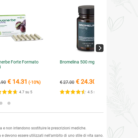
erbe Forte Formato
Bromelina 500 mg
i
€ 14.31
€ 24.30
.90
(-10%)
€ 27.00
(-10%)
4.7 su 5
4.5 su 5
 e non intendono sostituire le prescrizioni mediche.
 e devono essere utilizzati nell'ambito di uno stile di vita sano.