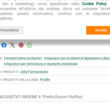
l sito e marketing), come specificato nella
Cookie Policy
.
 di aprire la capsula e sciogliere il contenuto in un liquido per
onsentire all'utilizzo dei cookies, clicca sul pulsante "Accet
azione dell’efficacia del prodotto.
iudendo questa informativa, continui con le impostazi
definite.
RA PER L'AMBIENTE
TOP E-COMMERCE 2022
CLIEN
Personalizza
Accetta
o imballaggi riciclati
Repubblica Affari&Finanza
99.7% d
Fermenti lattici probiotici
Integratori per problemi di digestione e distu
E:
Integratori per stitichezza e regolarità intestinale
Zeta Farmaceutici
I I PRODOTTI:
Prolife
I I PRODOTTI DELLA LINEA:
CQUISTATI INSIEME A "Prolife Enzimi FitoPlus"