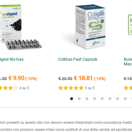
igest No-Gas
ColiGas Fast Capsule
Buon
Max
€ 9.90
€ 18.81
1.00
(-10%)
€ 20.90
(-10%)
€ 15
4 su 5
5 su 5
ioni presenti su questo sito non devono essere interpretate come consulenza medica
rboristici non possono essere intesi come sostituti di una dieta variata ed equilibrata