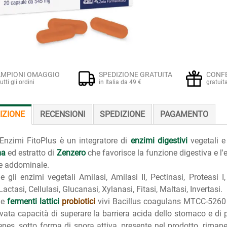
MPIONI OMAGGIO
SPEDIZIONE GRATUITA
CONF
tutti gli ordini
in Italia da 49 €
gratuit
IZIONE
RECENSIONI
SPEDIZIONE
PAGAMENTO
 Enzimi FitoPlus è un integratore di
enzimi digestivi
vegetali 
ma
ed estratto di
Zenzero
che favorisce la funzione digestiva e l'e
e addominale.
e gli enzimi vegetali Amilasi, Amilasi II, Pectinasi, Proteasi I, 
Lactasi, Cellulasi, Glucanasi, Xylanasi, Fitasi, Maltasi, Invertasi.
ne
fermenti lattici
probiotici
vivi Bacillus coagulans MTCC-5260 (
evata capacità di superare la barriera acida dello stomaco e di pe
nes, sotto forma di spora attiva, presente nel prodotto, rimane