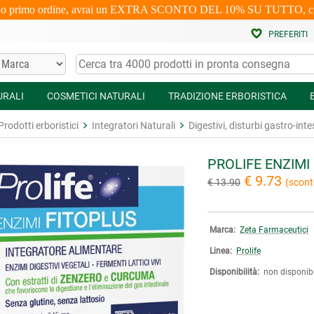
uo primo ordine, avrai un EXTRA SCONTO DEL 10% SU TUTTO, cumulabi
PREFERITI
URALI
COSMETICI NATURALI
TRADIZIONE ERBORISTICA
Prodotti erboristici
Integratori Naturali
Digestivi, disturbi gastro-inte
PROLIFE ENZIMI
€ 9.73
€ 13.90
(scont
Marca:
Zeta Farmaceutici
Linea:
Prolife
Disponibilità:
non disponibi