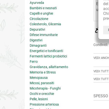
Ayurveda
de
Evitare
Bambini e neonati
acc
un’alter
Ch
Capelli e unghie
pre
Circolazione
Colesterolo, Glicemia
CU
Depurativi
sol
Difese immunitarie
Digestivi
Condividi:
Dimagranti
Energetici e tonificanti
Fermenti lattici probiotici
VEDI ANCH
Ferro
Gravidanza, allattamento
VEDI TUTT
Memoria e Stress
Menopausa
VEDI TUTT
Micosi, parassiti
Micoterapia - Funghi
Occhi e orecchie
SPESSO A
Pelle, lesioni
Pressione arteriosa