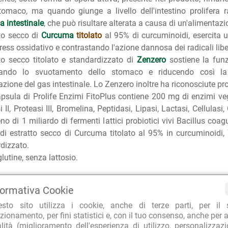
tomaco, ma quando giunge a livello dell'intestino prolifera r
a intestinale
, che può risultare alterata a causa di un'alimentazi
tto secco di
Curcuma
titolato
al 95% di curcuminoidi, esercita 
tress ossidativo e contrastando l'azione dannosa dei radicali libe
tto secco titolato e standardizzato di
Zenzero
sostiene la funz
rando lo svuotamento dello stomaco e riducendo così la 
nazione del gas intestinale. Lo Zenzero inoltre ha riconosciute pr
psula di Prolife Enzimi FitoPlus contiene 200 mg di enzimi vegeta
 II, Proteasi III, Bromelina, Peptidasi, Lipasi, Lactasi, Cellulasi,
o di 1 miliardo di fermenti lattici probiotici vivi Bacillus c
i estratto secco di Curcuma titolato al 95% in curcuminoidi, 
dizzato.
lutine, senza lattosio.
ITÀ D'USO
formativa Cookie
e 1 capsula dopo i pasti principali (2 capsule al giorno). Si 
esto sito utilizza i cookie, anche di terze parti, per il 
e la capsula con un’adeguata quantità d’acqua, almeno un bic
zionamento, per fini statistici e, con il tuo consenso, anche per a
 vitalità e l’efficacia dei fermenti lattici.
alità (miglioramento dell'esperienza di utilizzo, personalizzaz