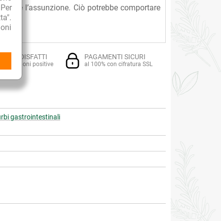
 Per
 favorire l’assunzione. Ciò potrebbe comportare
ta".
oni
TI SODDISFATTI
PAGAMENTI SICURI
i recensioni positive
al 100% con cifratura SSL
rbi gastrointestinali