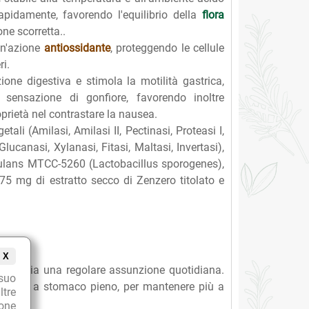
apidamente, favorendo l'equilibrio della
flora
one scorretta..
un'azione
antiossidante
, proteggendo le cellule
ri.
ione digestiva e stimola la motilità gastrica,
sensazione di gonfiore, favorendo inoltre
oprietà nel contrastare la nausea.
li (Amilasi, Amilasi II, Pectinasi, Proteasi I,
 Glucanasi, Xylanasi, Fitasi, Maltasi, Invertasi),
oagulans MTCC-5260 (Lactobacillus sporogenes),
75 mg di estratto secco di Zenzero titolato e
X
consiglia una regolare assunzione quotidiana.
suo
chiere, a stomaco pieno, per mantenere più a
ltre
ione