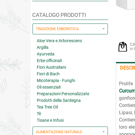
CATALOGO PRODOTTI
TRADIZIONE ERBORISTICA
Aloe Vera e Arborescens
CA
Argilla
in 
Ayurveda
Erbe officinali
Fiori Australiani
DESCR
Fiori di Bach
Micoterapia - Funghi
Prolife
Oli essenziali
Curcu
Preparazioni Personalizzate
gonfior
Prodotti della Sardegna
Contien
Tea Tree Oil
Lipasi, 
Tè
Contie
Tisane e Infusi
loro el
ALIMENTAZIONE NATURALE
sporoge