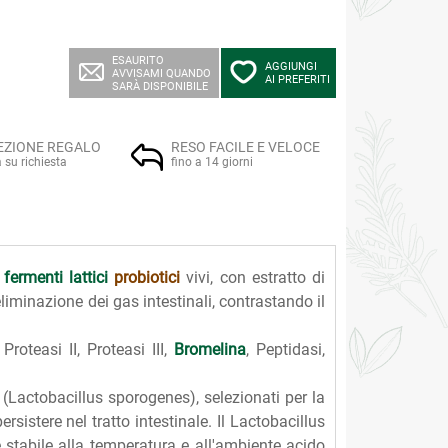
ESAURITO
AGGIUNGI
AVVISAMI QUANDO
AI PREFERITI
SARÀ DISPONIBILE
EZIONE REGALO
RESO FACILE E VELOCE
a su richiesta
fino a 14 giorni
e
fermenti lattici
probiotici
vivi, con estratto di
liminazione dei gas intestinali, contrastando il
Proteasi II, Proteasi III,
Bromelina
, Peptidasi,
Lactobacillus sporogenes), selezionati per la
rsistere nel tratto intestinale. Il Lactobacillus
 stabile alla temperatura e all'ambiente acido