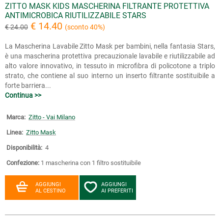
ZITTO MASK KIDS MASCHERINA FILTRANTE PROTETTIVA
ANTIMICROBICA RIUTILIZZABILE STARS
€ 14.40
€ 24.00
(sconto 40%)
La Mascherina Lavabile Zitto Mask per bambini, nella fantasia Stars,
è una mascherina protettiva precauzionale lavabile e riutilizzabile ad
alto valore innovativo, in tessuto in microfibra di policotone a triplo
strato, che contiene al suo interno un inserto filtrante sostituibile a
forte barriera...
Continua >>
Marca:
Zitto - Vai Milano
Linea:
Zitto Mask
Disponibilità:
4
Confezione:
1 mascherina con 1 filtro sostituibile
AGGIUNGI
AGGIUNGI
AL CESTINO
AI PREFERITI