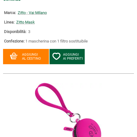
Marca:
Zitto - Vai Milano
Linea:
Zitto Mask
Disponibilità:
3
Confezione:
1 mascherina con 1 filtro sostituibile
AGGIUNGI
AGGIUNGI
AL CESTINO
AI PREFERITI