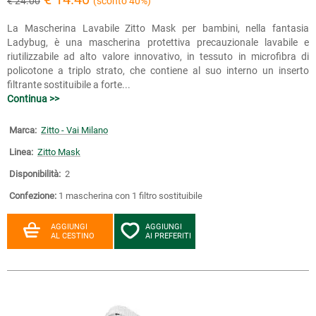
€ 24.00
(sconto 40%)
La Mascherina Lavabile Zitto Mask per bambini, nella fantasia
Ladybug, è una mascherina protettiva precauzionale lavabile e
riutilizzabile ad alto valore innovativo, in tessuto in microfibra di
policotone a triplo strato, che contiene al suo interno un inserto
filtrante sostituibile a forte...
Continua >>
Marca:
Zitto - Vai Milano
Linea:
Zitto Mask
Disponibilità:
2
Confezione:
1 mascherina con 1 filtro sostituibile
AGGIUNGI
AGGIUNGI
AL CESTINO
AI PREFERITI