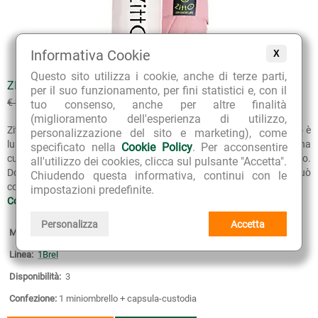
Informativa Cookie
X
Questo sito utilizza i cookie, anche di terze parti,
ZITTO 1BREL ROSA
per il suo funzionamento, per fini statistici e, con il
€ 25.42
€ 29.90
(sconto 15%)
tuo consenso, anche per altre finalità
(miglioramento dell'esperienza di utilizzo,
Zitto 1Brel è un allegro e pratico mini ombrello tascabile: da chiuso è
personalizzazione del sito e marketing), come
lungo solo 18 centimetri e pesa solo 199 grammi. E’ dotato di una
specificato nella
Cookie Policy
. Per acconsentire
custodia a forma di capsula, insolita e originale, che lo rende unico.
all'utilizzo dei cookies, clicca sul pulsante "Accetta".
Dopo averlo utilizzato, può essere inserito nella capsula e si può
Chiudendo questa informativa, continui con le
comodamente riporlo...
impostazioni predefinite.
Continua >>
Personalizza
Accetta
Marca:
Zitto - Vai Milano
Linea:
1Brel
Disponibilità:
3
Confezione:
1 miniombrello + capsula-custodia