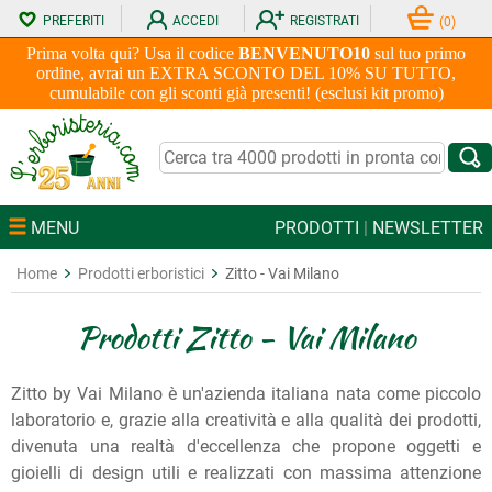
PREFERITI
ACCEDI
REGISTRATI
(
0
)
Prima volta qui? Usa il codice
BENVENUTO10
sul tuo primo
ordine, avrai un EXTRA SCONTO DEL 10% SU TUTTO,
cumulabile con gli sconti già presenti! (esclusi kit promo)
MENU
PRODOTTI
|
NEWSLETTER
Home
Prodotti erboristici
Zitto - Vai Milano
Prodotti Zitto - Vai Milano
Zitto by Vai Milano è un'azienda italiana nata come piccolo
laboratorio e, grazie alla creatività e alla qualità dei prodotti,
divenuta una realtà d'eccellenza che propone oggetti e
gioielli di design utili e realizzati con massima attenzione