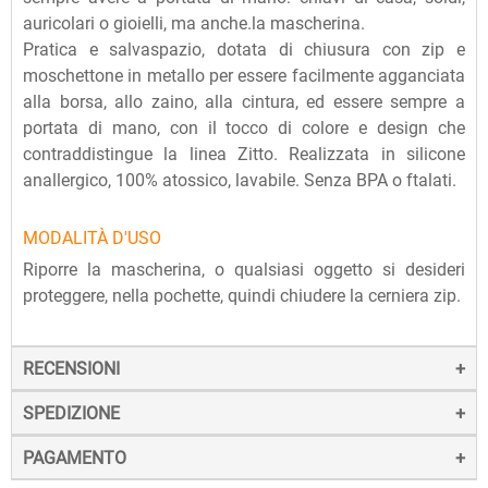
auricolari o gioielli, ma anche.la mascherina.
Pratica e salvaspazio, dotata di chiusura con zip e
moschettone in metallo per essere facilmente agganciata
alla borsa, allo zaino, alla cintura, ed essere sempre a
portata di mano, con il tocco di colore e design che
contraddistingue la linea Zitto. Realizzata in silicone
anallergico, 100% atossico, lavabile. Senza BPA o ftalati.
MODALITÀ D'USO
Riporre la mascherina, o qualsiasi oggetto si desideri
proteggere, nella pochette, quindi chiudere la cerniera zip.
RECENSIONI
SPEDIZIONE
PAGAMENTO
La spedizione dei prodotti avviene entro 24 ore dall'ordine
(sabato e festivi esclusi), tramite corriere SDA.