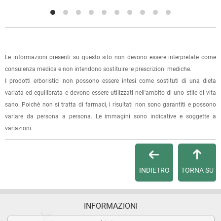
(selezionando l'apposita casella del modulo d'ordine e
specificando l'indirizzo di fatturazione).
Dalla tua
Area Cliente
potrai verificare lo stato di lavorazione
dell'ordine e lo stato della spedizione.
Le informazioni presenti su questo sito non devono essere interpretate come
consulenza medica e non intendono sostituire le prescrizioni mediche.
Per qualsiasi informazione, contattaci via
e-mail
.
I prodotti erboristici non possono essere intesi come sostituti di una dieta
variata ed equilibrata e devono essere utilizzati nell'ambito di uno stile di vita
Per maggiori dettagli, vedi le
Condizioni di vendita
.
sano. Poichè non si tratta di farmaci, i risultati non sono garantiti e possono
variare da persona a persona. Le immagini sono indicative e soggette a
variazioni.
INDIETRO
TORNA SU
INFORMAZIONI