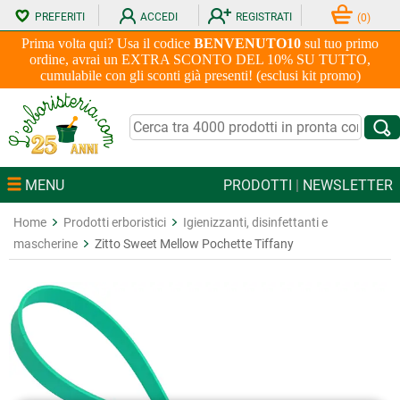
PREFERITI
ACCEDI
REGISTRATI
(
0
)
Prima volta qui? Usa il codice
BENVENUTO10
sul tuo primo
ordine, avrai un EXTRA SCONTO DEL 10% SU TUTTO,
cumulabile con gli sconti già presenti! (esclusi kit promo)
MENU
PRODOTTI
|
NEWSLETTER
Home
Prodotti erboristici
Igienizzanti, disinfettanti e
mascherine
Zitto Sweet Mellow Pochette Tiffany