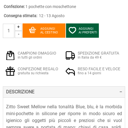
Confezione:
1 pochette con moschettone
Consegna stimata:
12 - 13 Agosto
+
AGGIUNGI
AGGIUNGI
AL CESTINO
AI PREFERITI
-
CAMPIONI OMAGGIO
SPEDIZIONE GRATUITA
in tutti gli ordini
in Italia da 49 €
CONFEZIONE REGALO
RESO FACILE E VELOCE
gratuita su richiesta
fino a 14 giorni
DESCRIZIONE
Zitto Sweet Mellow nella tonalità Blue, blu, è la morbida
mini-pochette in silicone per riporre in modo sicuro ed
igienico gli oggetti più piccoli e preziosi che si vuol
sempre avere a portata di mano: chiavi di casa, soldi,