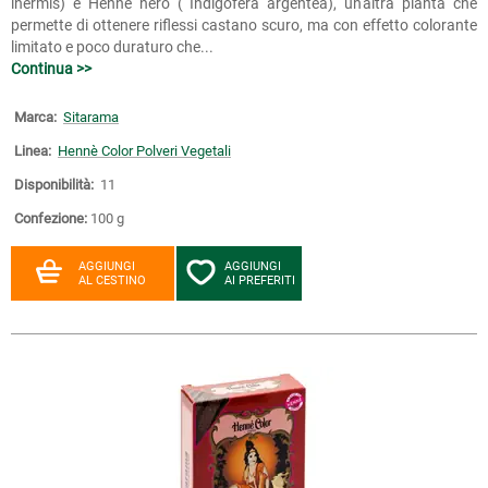
inermis) e Hennè nero ( Indigofera argentea), un'altra pianta che
permette di ottenere riflessi castano scuro, ma con effetto colorante
limitato e poco duraturo che...
Continua >>
Marca:
Sitarama
Linea:
Hennè Color Polveri Vegetali
Disponibilità:
11
Confezione:
100 g
AGGIUNGI
AGGIUNGI
AL CESTINO
AI PREFERITI