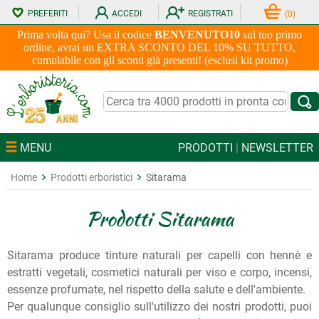
PREFERITI
ACCEDI
REGISTRATI
(
0
)
Prima volta qui? Usa il codice
BENVENUTO10
sul tuo primo
ordine, avrai un EXTRA SCONTO DEL 10% SU TUTTO,
cumulabile con gli sconti già presenti! (esclusi kit promo)
MENU
PRODOTTI
|
NEWSLETTER
Home
Prodotti erboristici
Sitarama
Prodotti Sitarama
Sitarama produce tinture naturali per capelli con hennè e
estratti vegetali, cosmetici naturali per viso e corpo, incensi,
essenze profumate, nel rispetto della salute e dell'ambiente.
Per qualunque consiglio sull'utilizzo dei nostri prodotti, puoi