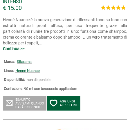
INTENSO
€ 15.00
Henné Nuance è la nuova generazione di riflessanti tono su tono con
estratti naturali pronti all'uso, per uso frequente grazie alla
particolarità di riunire tre prodotti in uno: funziona come shampoo,
crema colorante e balsamo dopo shampoo. E' un vero trattamento di
bellezza per i capelli,...
Continua >>
Marca:
Sitarama
Linea:
Hennè Nuance
Disponibilità:
non disponibile.
Confezione:
90 ml con beccuccio applicatore
ESAURITO
AGGIUNGI
AVVISAMI QUANDO
AI PREFERITI
SARÀ DISPONIBILE