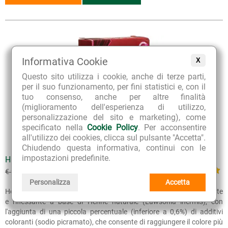
Informativa Cookie
X
Questo sito utilizza i cookie, anche di terze parti,
per il suo funzionamento, per fini statistici e, con il
tuo consenso, anche per altre finalità
(miglioramento dell'esperienza di utilizzo,
personalizzazione del sito e marketing), come
specificato nella
Cookie Policy
. Per acconsentire
all'utilizzo dei cookies, clicca sul pulsante "Accetta".
Chiudendo questa informativa, continui con le
impostazioni predefinite.
HENNÈ COLOR AUBURN - ROSSO MOLTO INTENSO
€ 8.10
€ 9.00
(sconto 10%)
Personalizza
Accetta
Hennè Color Auburn - Rosso Intenso è una polvere vegetale colorante
e riflessante a base di Hennè naturale (Lawsonia inermis), con
l'aggiunta di una piccola percentuale (inferiore a 0,6%) di additivi
coloranti (sodio picramato), che consente di raggiungere il colore più