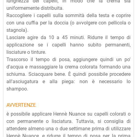
lunghezza dei capelli, in modo che la crema sia
uniformemente distribuita.
Raccogliere i capelli sulla sommità della testa e coprire
con una cuffia per la doccia (o avvolgere con pellicola o
stagnola).
Lasciare agire da 10 a 45 minuti. Ridurre il tempo di
applicazione se i capelli hanno subito permanenti,
lisciature o tinture.
Trascorso il tempo di posa, aggiungere quindi un po'
d'acqua e massaggiare la crema colorata formando una
schiuma. Sciacquare bene. È quindi possibile procedere
all'asciugatura e alla piega: non è necessario lo
shampoo.
AVVERTENZE
è possibile applicare Hennè Nuance su capelli colorati o
con permanente o lisciatura. Tuttavia, si consiglia di
attendere almeno una o due settimane prima di utilizzare
Hennè Nuance, e ridurre il tempo di posa per la prima