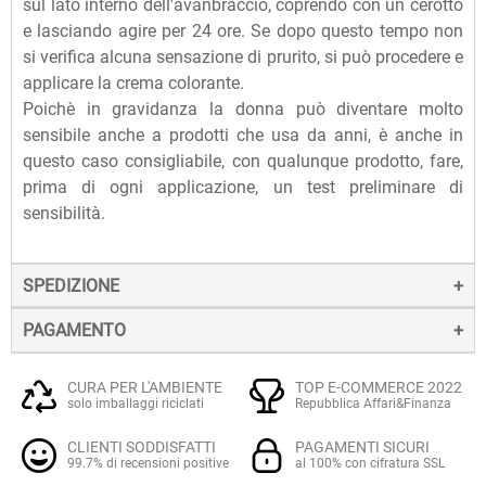
sul lato interno dell'avanbraccio, coprendo con un cerotto
e lasciando agire per 24 ore. Se dopo questo tempo non
si verifica alcuna sensazione di prurito, si può procedere e
applicare la crema colorante.
Poichè in gravidanza la donna può diventare molto
sensibile anche a prodotti che usa da anni, è anche in
questo caso consigliabile, con qualunque prodotto, fare,
prima di ogni applicazione, un test preliminare di
sensibilità.
SPEDIZIONE
PAGAMENTO
La spedizione dei prodotti avviene entro 24 ore dall'ordine
(sabato e festivi esclusi), tramite corriere SDA.
Il pagamento degli ordini può avvenire:
Quando l'ordine sarà spedito, riceverai una e-mail di
CURA PER L'AMBIENTE
TOP E-COMMERCE 2022
solo imballaggi riciclati
Repubblica Affari&Finanza
conferma, contenente un link alla tracciatura online
Con
Carte di credito o debito VISA, Mastercard, PostePay
(e
dell'invio, che ti permetterà di verificare in tempo reale lo
CLIENTI SODDISFATTI
PAGAMENTI SICURI
altre carte prepagate abilitate), su server sicuro Paypal.
stato della spedizione.
99.7% di recensioni positive
al 100% con cifratura SSL