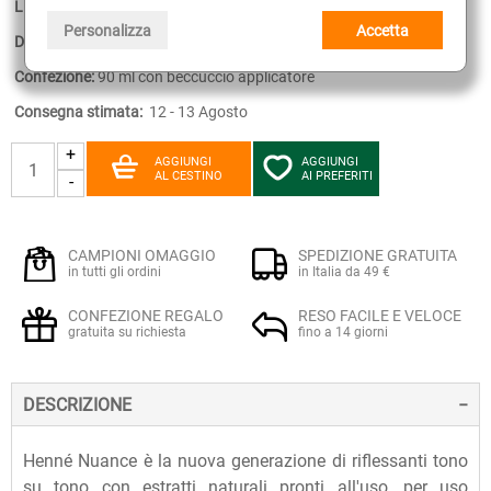
Linea:
Hennè Nuance
Personalizza
Accetta
Disponibilità:
2
Confezione:
90 ml con beccuccio applicatore
Consegna stimata:
12 - 13 Agosto
+
AGGIUNGI
AGGIUNGI
AL CESTINO
AI PREFERITI
-
CAMPIONI OMAGGIO
SPEDIZIONE GRATUITA
in tutti gli ordini
in Italia da 49 €
CONFEZIONE REGALO
RESO FACILE E VELOCE
gratuita su richiesta
fino a 14 giorni
DESCRIZIONE
Henné Nuance è la nuova generazione di riflessanti tono
su tono con estratti naturali pronti all'uso, per uso