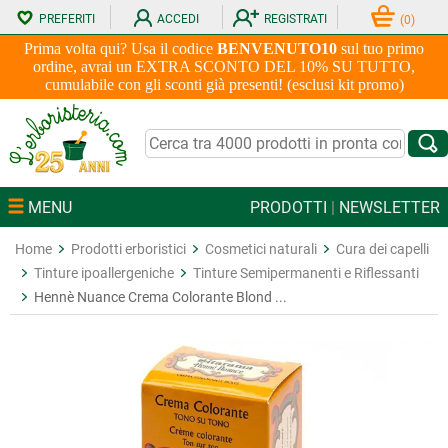
PREFERITI
ACCEDI
REGISTRATI
(
0
)
Prima volta qui? Usa il codice
BENVENUTO10
sul tuo primo
ordine, avrai un EXTRA SCONTO DEL 10% SU TUTTO,
cumulabile con gli sconti già presenti! (esclusi kit promo)
MENU
PRODOTTI
|
NEWSLETTER
Home
Prodotti erboristici
Cosmetici naturali
Cura dei capelli
Tinture ipoallergeniche
Tinture Semipermanenti e Riflessanti
Hennè Nuance Crema Colorante Blond ...