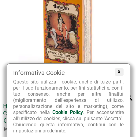
Informativa Cookie
X
Questo sito utilizza i cookie, anche di terze parti,
per il suo funzionamento, per fini statistici e, con il
tuo consenso, anche per altre finalità
(miglioramento dell'esperienza di utilizzo,
HENNÈ NUANCE CREMA COLORANTE BLOND
personalizzazione del sito e marketing), come
CUIVRE DORÈ BIONDO RAME DORATO
specificato nella
Cookie Policy
. Per acconsentire
all'utilizzo dei cookies, clicca sul pulsante "Accetta".
€ 15.00
Chiudendo questa informativa, continui con le
Marca:
Sitarama
impostazioni predefinite.