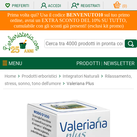
PREFERITI
ACCEDI
REGISTRATI
(
0
)
Prima volta qui? Usa il codice
BENVENUTO10
sul tuo primo
ordine, avrai un EXTRA SCONTO DEL 10% SU TUTTO,
cumulabile con gli sconti già presenti! (esclusi kit promo)
MENU
PRODOTTI
|
NEWSLETTER
Home
Prodotti erboristici
Integratori Naturali
Rilassamento,
stress, sonno, tono dell'umore
Valeriana Plus