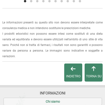
Non è gradevole l’odore
l'ordine sarà pronto per il ritiro.
La spedizione è accompagnata da un riepilogo d'ordine,
2 recensioni verificate da
eKomi
oppure dalla fattura se richiesta al momento dell'ordine
Le informazioni presenti su questo sito non devono essere interpretate come
(selezionando l'apposita casella del modulo d'ordine e
consulenza medica e non intendono sostituire le prescrizioni mediche.
specificando l'indirizzo di fatturazione).
I prodotti erboristici non possono essere intesi come sostituti di una dieta
variata ed equilibrata e devono essere utilizzati nell'ambito di uno stile di vita
Dalla tua
Area Cliente
potrai verificare lo stato di lavorazione
sano. Poichè non si tratta di farmaci, i risultati non sono garantiti e possono
dell'ordine e lo stato della spedizione.
variare da persona a persona. Le immagini sono indicative e soggette a
variazioni.
Per qualsiasi informazione, contattaci via
e-mail
.
Per maggiori dettagli, vedi le
Condizioni di vendita
.
INDIETRO
TORNA SU
INFORMAZIONI
Chi siamo