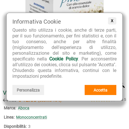
Informativa Cookie
X
Questo sito utilizza i cookie, anche di terze parti,
per il suo funzionamento, per fini statistici e, con il
tuo consenso, anche per altre finalità
(miglioramento dell'esperienza di utilizzo,
personalizzazione del sito e marketing), come
specificato nella
Cookie Policy
. Per acconsentire
all'utilizzo dei cookies, clicca sul pulsante "Accetta".
Chiudendo questa informativa, continui con le
impostazioni predefinite.
Personalizza
Accetta
VALERIANA PLUS
€ 12.60
4 su 5
€ 14.00
(sconto 10%)
Marca:
Aboca
Linea:
Monoconcentrati
Disponibilità:
3