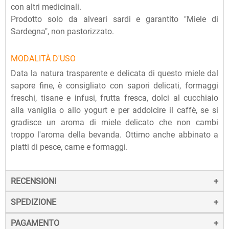
con altri medicinali.
Prodotto solo da alveari sardi e garantito "Miele di
Sardegna", non pastorizzato.
MODALITÀ D'USO
Data la natura trasparente e delicata di questo miele dal
sapore fine, è consigliato con sapori delicati, formaggi
freschi, tisane e infusi, frutta fresca, dolci al cucchiaio
alla vaniglia o allo yogurt e per addolcire il caffè, se si
gradisce un aroma di miele delicato che non cambi
troppo l'aroma della bevanda. Ottimo anche abbinato a
piatti di pesce, carne e formaggi.
RECENSIONI
SPEDIZIONE
PAGAMENTO
La spedizione dei prodotti avviene entro 24 ore dall'ordine