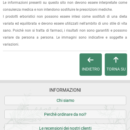
oppure dalla fattura se richiesta al momento dell'ordine
Le informazioni presenti su questo sito non devono essere interpretate come
Eccellente
(selezionando l'apposita casella del modulo d'ordine e
consulenza medica e non intendono sostituire le prescrizioni mediche.
specificando l'indirizzo di fatturazione).
I prodotti erboristici non possono essere intesi come sostituti di una dieta
01.08.2024
variata ed equilibrata e devono essere utilizzati nell'ambito di uno stile di vita
Dalla tua
Area Cliente
potrai verificare lo stato di lavorazione
sano. Poichè non si tratta di farmaci, i risultati non sono garantiti e possono
Ottimo miele
dell'ordine e lo stato della spedizione.
variare da persona a persona. Le immagini sono indicative e soggette a
variazioni.
17.10.2023
Per qualsiasi informazione, contattaci via
e-mail
.
Buono.
Per maggiori dettagli, vedi le
Condizioni di vendita
.
INDIETRO
TORNA SU
01.10.2021
OTTIMO
INFORMAZIONI
Chi siamo
24.08.2021
miele buonissimo da consigliare a turri
Perchè ordinare da noi?
21.03.2021
Le recensioni dei nostri clienti