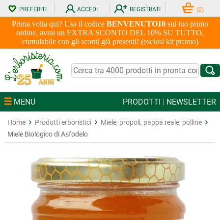
PREFERITI
ACCEDI
REGISTRATI
(
0
)
Prima volta qui? Usa il codice
BENVENUTO10
sul tuo primo
ordine, avrai un EXTRA SCONTO DEL 10% SU TUTTO,
cumulabile con gli sconti già presenti! (esclusi kit promo)
MENU
PRODOTTI
|
NEWSLETTER
Home
Prodotti erboristici
Miele, propoli, pappa reale, polline
Miele Biologico di Asfodelo