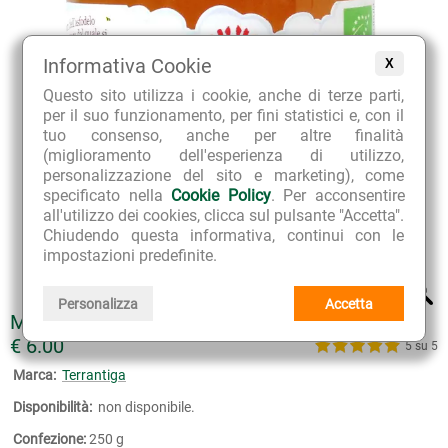
Informativa Cookie
X
Questo sito utilizza i cookie, anche di terze parti,
per il suo funzionamento, per fini statistici e, con il
tuo consenso, anche per altre finalità
(miglioramento dell'esperienza di utilizzo,
personalizzazione del sito e marketing), come
specificato nella
Cookie Policy
. Per acconsentire
all'utilizzo dei cookies, clicca sul pulsante "Accetta".
Chiudendo questa informativa, continui con le
impostazioni predefinite.
Personalizza
Accetta
MIELE BIOLOGICO DI ASFODELO
€ 6.00
5 su 5
Marca:
Terrantiga
Disponibilità:
non disponibile.
Confezione:
250 g