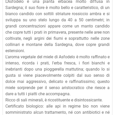
L'Asfodelo è una pianta erbacea molto diffusa in
Sardegna; il suo fiore è molto bello e caratteristico, di un
bianco candido con sottili striature rossiccio ambra e si
sviluppa su uno stelo lungo da 40 a 50 centimetri; in
grandi concentrazioni appare come un manto candido
che copre tutti i prati in primavera, presente nelle aree non
coltivate, negli argini dei fiumi e soprattutto nelle zone
collinari e montane della Sardegna, dove copre grandi
estensioni.
L'aroma vegetale del miele di Asfodelo è molto raffinato e
intenso, ricorda i prati, l'erba fresca, i fiori bianchi e
inebrianti dopo una pioggerella mattutina; quando lo si
gusta si viene piacevolmente colpiti dal suo senso di
dolce mai aggressivo, delicato e raffinatissimo; questo
miele sorprende per il senso aristocratico che riesce a
dare a tutti i piatti che accompagna.
Ricco di sali minerali, è ricostituente e disintossicante.
Certificato biologico: alle api in regime bio non viene
somministrato alcun trattamento, né con antibiotici e né