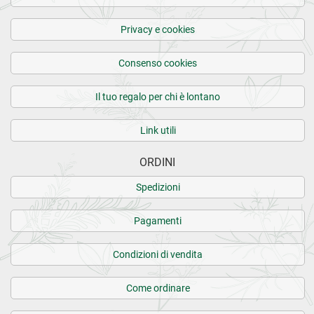
Molto molto gradevole.
Privacy e cookies
14.03.2021
Consenso cookies
5 stelle x il prodotto ... delicato e gustoso..ne darei 3 per
il prezzo ...un po' caruccio.
Il tuo regalo per chi è lontano
Link utili
12.03.2021
Squisito !
ORDINI
Spedizioni
CARICA ALTRE RECENSIONI SU QUESTO PRODOTTO>
Pagamenti
12 recensioni verificate da
eKomi
Condizioni di vendita
Come ordinare