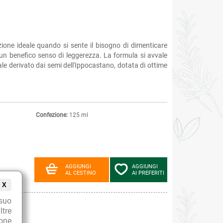
ione ideale quando si sente il bisogno di dimenticare
 un benefico senso di leggerezza. La formula si avvale
e derivato dai semi dell'Ippocastano, dotata di ottime
Confezione:
125 ml
AGGIUNGI
AGGIUNGI
AL CESTINO
AI PREFERITI
X
suo
ltre
ione