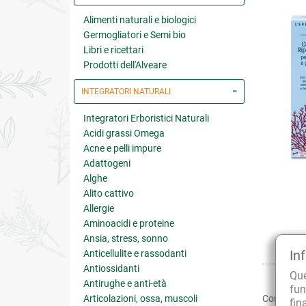
Alimenti naturali e biologici
Germogliatori e Semi bio
Libri e ricettari
Prodotti dell'Alveare
INTEGRATORI NATURALI
Integratori Erboristici Naturali
Acidi grassi Omega
Acne e pelli impure
Adattogeni
Alghe
Alito cattivo
Allergie
Aminoacidi e proteine
Ansia, stress, sonno
In
Anticellulite e rassodanti
Antiossidanti
Qu
Antirughe e anti-età
fun
Articolazioni, ossa, muscoli
Condividi:
fin