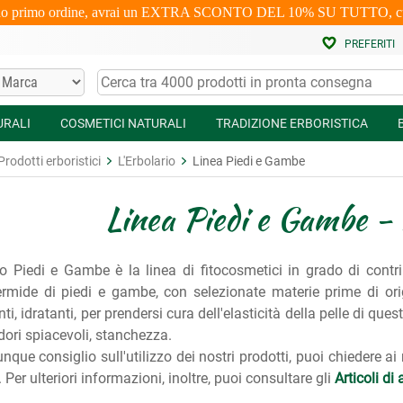
uo primo ordine, avrai un EXTRA SCONTO DEL 10% SU TUTTO, cumulabi
PREFERITI
URALI
COSMETICI NATURALI
TRADIZIONE ERBORISTICA
Prodotti erboristici
L'Erbolario
Linea Piedi e Gambe
Linea Piedi e Gambe - 
rio Piedi e Gambe è la linea di fitocosmetici in grado di contr
ermide di piedi e gambe, con selezionate materie prime di origi
nti, idratanti, per prendersi cura dell'elasticità della pelle di qu
odori spiacevoli, stanchezza.
nque consiglio sull'utilizzo dei nostri prodotti, puoi chiedere ai
Per ulteriori informazioni, inoltre, puoi consultare gli
Articoli d