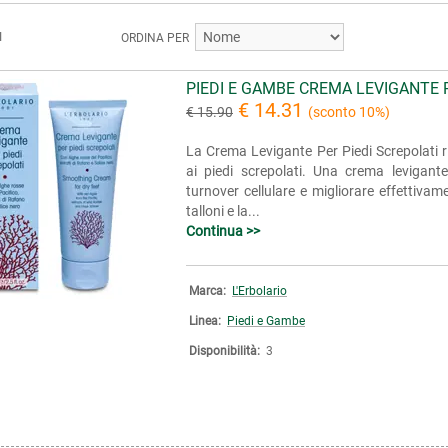
I
ORDINA PER
PIEDI E GAMBE CREMA LEVIGANTE 
€ 14.31
€ 15.90
(sconto 10%)
La Crema Levigante Per Piedi Screpolati
ai piedi screpolati. Una crema levigante
turnover cellulare e migliorare effettivam
talloni e la...
Continua >>
Marca:
L'Erbolario
Linea:
Piedi e Gambe
Disponibilità:
3