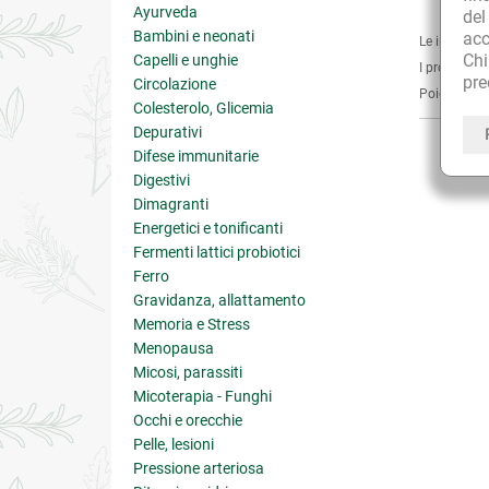
Ayurveda
de
Bambini e neonati
acc
Le informaz
Ch
Capelli e unghie
I prodotti e
pre
Circolazione
Poichè non s
Colesterolo, Glicemia
Depurativi
Difese immunitarie
Digestivi
Dimagranti
Energetici e tonificanti
Fermenti lattici probiotici
Ferro
Gravidanza, allattamento
Memoria e Stress
Menopausa
Micosi, parassiti
Micoterapia - Funghi
Occhi e orecchie
Pelle, lesioni
Pressione arteriosa