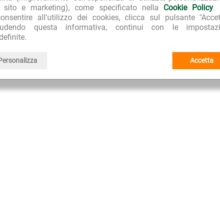
l sito e marketing), come specificato nella
Cookie Policy
.
onsentire all'utilizzo dei cookies, clicca sul pulsante "Accet
ioni presenti su questo sito non devono essere interpretate come consulenza medica
iudendo questa informativa, continui con le impostazi
rboristici non possono essere intesi come sostituti di una dieta variata ed equilibrata
definite.
i tratta di farmaci, i risultati non sono garantiti e possono variare da persona a p
Personalizza
Accetta