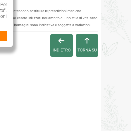
 Per
ta".
 e non intendono sostituire le prescrizioni mediche.
oni
 e devono essere utilizzati nell'ambito di uno stile di vita sano.
ersona. Le immagini sono indicative e soggette a variazioni.
INDIETRO
TORNA SU