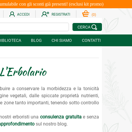
le con gli sconti già presenti! (esclusi kit promo)
ACCEDI
REGISTRATI
(
0
)
CERCA
BIBLIOTECA
BLOG
CHI SIAMO
CONTATTI
L'Erbolario
ibuire a conservare la morbidezza e la tonicità
ne vegetali, dalle spiccate proprietà nutrienti,
este zone tanto importanti, tenendo sotto controllo
 nostri erboristi una
consulenza gratuita
e senza
i approfondimento
sul nostro blog.