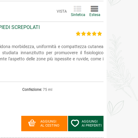
VISTA
Sintetica
Estesa
PIEDI SCREPOLATI
 ridona morbidezza, uniformità e compattezza cutanea
 studiata innanzitutto per promuovere il fisiologico
ente l'aspetto delle zone più ispessite e ruvide, come i
Confezione:
75 ml
AGGIUNGI
AGGIUNGI
AL CESTINO
AI PREFERITI