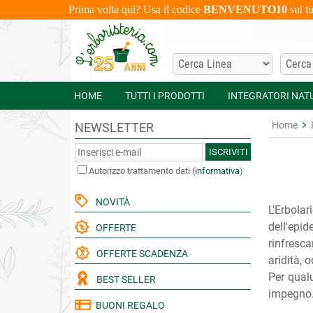
Prima volta qui? Usa il codice
BENVENUTO10
sul t
HOME
TUTTI I PRODOTTI
INTEGRATORI NAT
Home
NEWSLETTER
ISCRIVITI
Autorizzo trattamento dati
(
informativa
)
NOVITÀ
L'Erbola
dell'epid
OFFERTE
rinfresca
OFFERTE SCADENZA
aridità, 
Per qualu
BEST SELLER
impegno. 
BUONI REGALO