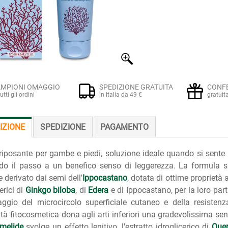
MPIONI OMAGGIO
SPEDIZIONE GRATUITA
CONF
tutti gli ordini
in Italia da 49 €
gratuit
IZIONE
SPEDIZIONE
PAGAMENTO
iposante per gambe e piedi, soluzione ideale quando si sente i
ndo il passo a un benefico senso di leggerezza. La formula 
e derivato dai semi dell'
Ippocastano
, dotata di ottime proprietà
erici di
Ginkgo biloba
, di
Edera
e di Ippocastano, per la loro part
ggio del microcircolo superficiale cutaneo e della resistenza 
ità fitocosmetica dona agli arti inferiori una gradevolissima sen
melide
svolge un effetto lenitivo, l'estratto idroglicerico di
Quer