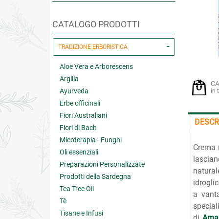
CATALOGO PRODOTTI
TRADIZIONE ERBORISTICA
Aloe Vera e Arborescens
Argilla
CA
Ayurveda
in 
Erbe officinali
Fiori Australiani
DESCR
Fiori di Bach
Micoterapia - Funghi
Crema r
Oli essenziali
lascia
Preparazioni Personalizzate
natural
Prodotti della Sardegna
idroglic
Tea Tree Oil
a vanta
Tè
special
Tisane e Infusi
di
Ama