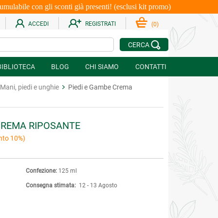
le con gli sconti già presenti! (esclusi kit promo)
ACCEDI
REGISTRATI
(
0
)
CERCA
BIBLIOTECA
BLOG
CHI SIAMO
CONTATTI
Mani, piedi e unghie
Piedi e Gambe Crema
 CREMA RIPOSANTE
nto 10%)
Confezione:
125 ml
Consegna stimata:
12 - 13 Agosto