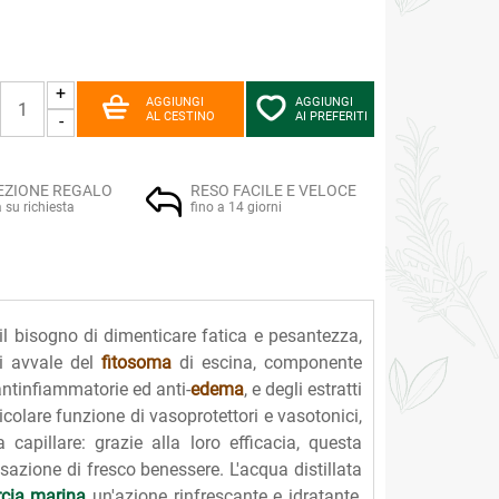
+
AGGIUNGI
AGGIUNGI
AL CESTINO
AI PREFERITI
-
EZIONE REGALO
RESO FACILE E VELOCE
a su richiesta
fino a 14 giorni
l bisogno di dimenticare fatica e pesantezza,
si avvale del
fitosoma
di escina, componente
 antinfiammatorie ed anti-
edema
, e degli estratti
icolare funzione di vasoprotettori e vasotonici,
capillare: grazie alla loro efficacia, questa
sazione di fresco benessere. L'acqua distillata
cia marina
un'azione rinfrescante e idratante,