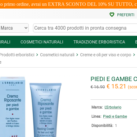
uo primo ordine, avrai un EXTRA SCONTO DEL 10% SU TUTTO, cumulabi
PREFERITI
URALI
COSMETICI NATURALI
TRADIZIONE ERBORISTICA
Prodotti erboristici
Cosmetici naturali
Creme e oli per viso e corpo
e
PIEDI E GAMBE
€ 15.21
€ 16.90
(sco
Marca:
L'Erbolario
Linea:
Piedi e Gambe
Disponibilità:
1