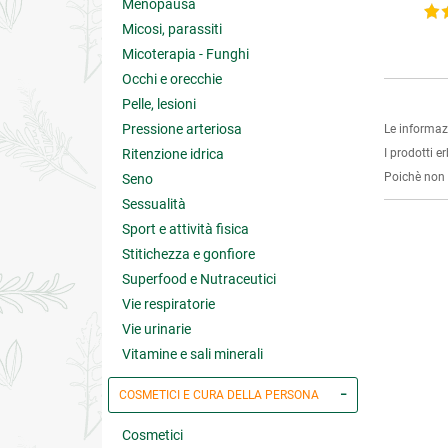
Menopausa
4 su 5
Micosi, parassiti
Micoterapia - Funghi
Occhi e orecchie
Pelle, lesioni
Pressione arteriosa
Le informaz
Ritenzione idrica
I prodotti e
Poichè non s
Seno
Sessualità
Sport e attività fisica
Stitichezza e gonfiore
Superfood e Nutraceutici
Vie respiratorie
Vie urinarie
Vitamine e sali minerali
COSMETICI E CURA DELLA PERSONA
Cosmetici