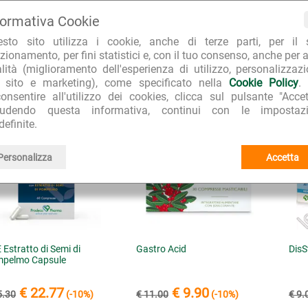
L'Erbolario
I I PRODOTTI:
formativa Cookie
Piedi e Gambe
I I PRODOTTI DELLA LINEA:
esto sito utilizza i cookie, anche di terze parti, per il 
zionamento, per fini statistici e, con il tuo consenso, anche per a
alità (miglioramento dell'esperienza di utilizzo, personalizzaz
CQUISTATI INSIEME A "Piedi e Gambe Crema Riposante"
l sito e marketing), come specificato nella
Cookie Policy
.
onsentire all'utilizzo dei cookies, clicca sul pulsante "Accet
iudendo questa informativa, continui con le impostazi
definite.
Personalizza
Accetta
 Estratto di Semi di
Gastro Acid
DisS
pelmo Capsule
€ 22.77
€ 9.90
5.30
(-10%)
€ 11.00
(-10%)
€ 9.