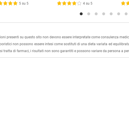
5 su 5
4 su 5
ioni presenti su questo sito non devono essere interpretate come consulenza medica
rboristici non possono essere intesi come sostituti di una dieta variata ed equilibrata
i tratta di farmaci, i risultati non sono garantiti e possono variare da persona a p