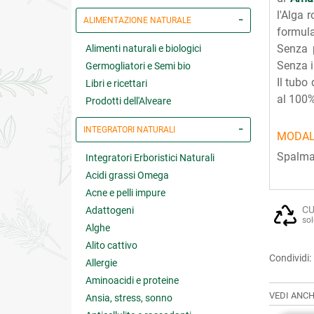
l'Alga 
ALIMENTAZIONE NATURALE
formula
Senza p
Alimenti naturali e biologici
Senza i
Germogliatori e Semi bio
Il tubo
Libri e ricettari
al 100
Prodotti dell'Alveare
INTEGRATORI NATURALI
MODAL
Spalmar
Integratori Erboristici Naturali
Acidi grassi Omega
Acne e pelli impure
CU
Adattogeni
sol
Alghe
Alito cattivo
Condividi:
Allergie
Aminoacidi e proteine
VEDI ANCH
Ansia, stress, sonno