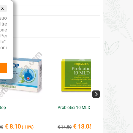
X
suo
ltre
ione
 Per
ta".
oni
top
Probiotici 10 MLD
€ 8.10
€ 13.05
00
(-10%)
€ 14.50
(-10%)