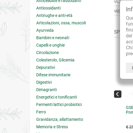
Anticellulite e rassodanti
VEDI TUTT
Antiossidanti
In
VEDI TUTT
Antirughe e anti-età
Qu
Articolazioni, ossa, muscoli
fun
fin
Ayurveda
SPESSO A
de
Bambini e neonati
acc
Capelli e unghie
Ch
Circolazione
pre
Colesterolo, Glicemia
Depurativi
Difese immunitarie
Digestivi
Dimagranti
Energetici e tonificanti
Fermenti lattici probiotici
nas Cell Integratore
ForDren Sollieven Forte Crio-
GSE
Ferro
ido Concentrato
Gel Gambe
Pom
Gravidanza, allattamento
€ 14.37
€ 13.93
Memoria e Stress
16.90
(-15%)
€ 19.90
(-30%)
€ 2