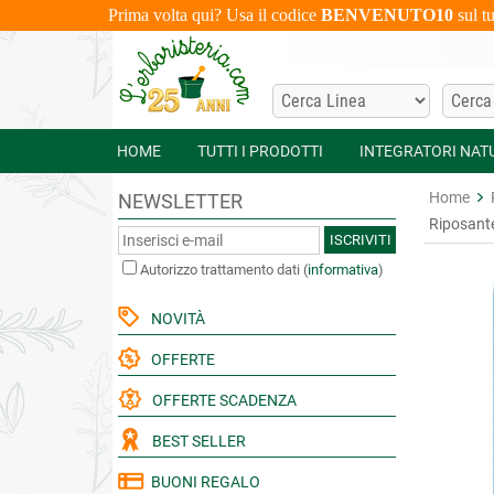
Prima volta qui? Usa il codice
BENVENUTO10
sul t
HOME
TUTTI I PRODOTTI
INTEGRATORI NAT
Home
NEWSLETTER
Riposant
ISCRIVITI
Autorizzo trattamento dati
(
informativa
)
NOVITÀ
OFFERTE
OFFERTE SCADENZA
BEST SELLER
BUONI REGALO