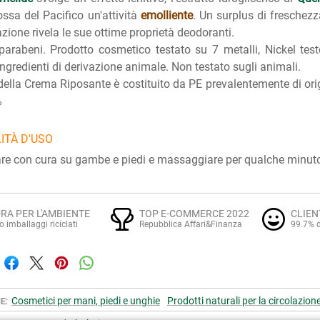
rossa del Pacifico un'attività
emolliente
. Un surplus di freschezz
zione rivela le sue ottime proprietà deodoranti.
arabeni. Prodotto cosmetico testato su 7 metalli, Nickel te
ngredienti di derivazione animale. Non testato sugli animali.
 della Crema Riposante è costituito da PE prevalentemente di ori
%
ITÀ D'USO
e con cura su gambe e piedi e massaggiare per qualche minut
RA PER L'AMBIENTE
TOP E-COMMERCE 2022
CLIEN
o imballaggi riciclati
Repubblica Affari&Finanza
99.7% d
Cosmetici per mani, piedi e unghie
Prodotti naturali per la circolazion
E: