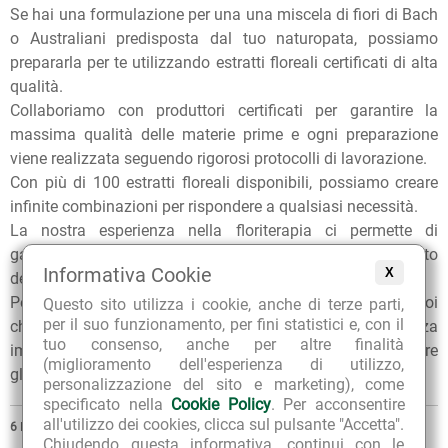
Se hai una formulazione per una una miscela di fiori di Bach
o Australiani predisposta dal tuo naturopata, possiamo
prepararla per te utilizzando estratti floreali certificati di alta
qualità.
Collaboriamo con produttori certificati per garantire la
massima qualità delle materie prime e ogni preparazione
viene realizzata seguendo rigorosi protocolli di lavorazione.
Con più di 100 estratti floreali disponibili, possiamo creare
infinite combinazioni per rispondere a qualsiasi necessità.
La nostra esperienza nella floriterapia ci permette di
garantire preparazioni sicure ed efficaci, sempre nel rispetto
Informativa Cookie
X
degli standard più elevati del settore.
Per qualunque consiglio sull'utilizzo dei nostri prodotti, puoi
Questo sito utilizza i cookie, anche di terze parti,
per il suo funzionamento, per fini statistici e, con il
chiedere ai nostri erboristi una
consulenza gratuita
e senza
tuo consenso, anche per altre finalità
impegno. Per ulteriori informazioni, inoltre, puoi consultare
(miglioramento dell'esperienza di utilizzo,
gli
Articoli di approfondimento
sul nostro blog.
personalizzazione del sito e marketing), come
specificato nella
Cookie Policy
. Per acconsentire
all'utilizzo dei cookies, clicca sul pulsante "Accetta".
6
PRODOTTI
Chiudendo questa informativa, continui con le