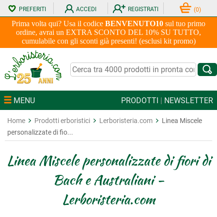
PREFERITI
ACCEDI
REGISTRATI
(
0
)
Prima volta qui? Usa il codice
BENVENUTO10
sul tuo primo
ordine, avrai un EXTRA SCONTO DEL 10% SU TUTTO,
cumulabile con gli sconti già presenti! (esclusi kit promo)
MENU
PRODOTTI
|
NEWSLETTER
Home
Prodotti erboristici
Lerboristeria.com
Linea Miscele
personalizzate di fio...
Linea Miscele personalizzate di fiori di
Bach e Australiani -
Lerboristeria.com