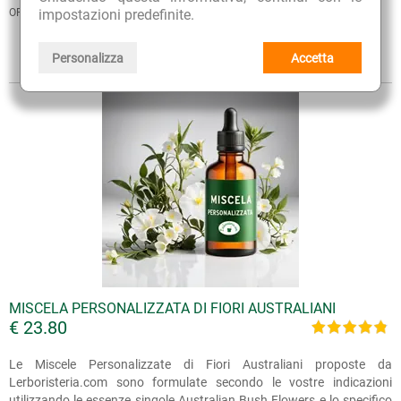
ORDINA PER
impostazioni predefinite.
VISTA
Personalizza
Accetta
Sintetica
Estesa
MISCELA PERSONALIZZATA DI FIORI AUSTRALIANI
€ 23.80
Le Miscele Personalizzate di Fiori Australiani proposte da
Lerboristeria.com sono formulate secondo le vostre indicazioni
utilizzando le essenze singole Australian Bush Flowers e lo specifico