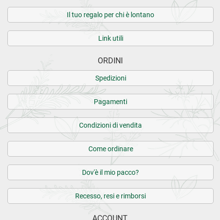
La sto provando per la mia gatta, direi ottima
Il tuo regalo per chi è lontano
06.09.2022
Link utili
perfetto!
ORDINI
Spedizioni
CARICA ALTRE RECENSIONI SU QUESTO PRODOTTO>
Pagamenti
14 recensioni verificate da
eKomi
Condizioni di vendita
Come ordinare
Dov'è il mio pacco?
Recesso, resi e rimborsi
ACCOUNT