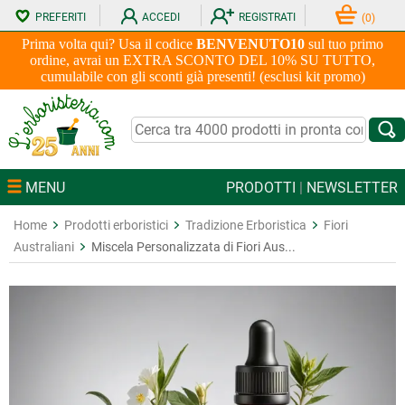
PREFERITI
ACCEDI
REGISTRATI
(
0
)
Prima volta qui? Usa il codice
BENVENUTO10
sul tuo primo
ordine, avrai un EXTRA SCONTO DEL 10% SU TUTTO,
cumulabile con gli sconti già presenti! (esclusi kit promo)
MENU
PRODOTTI
|
NEWSLETTER
Home
Prodotti erboristici
Tradizione Erboristica
Fiori
Australiani
Miscela Personalizzata di Fiori Aus...