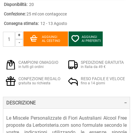
Disponibilità:
20
Confezione:
25 ml con contagocce
Consegna stimata:
12 - 13 Agosto
+
AGGIUNGI
AGGIUNGI
AL CESTINO
AI PREFERITI
-
CAMPIONI OMAGGIO
SPEDIZIONE GRATUITA
in tutti gli ordini
in Italia da 49 €
CONFEZIONE REGALO
RESO FACILE E VELOCE
gratuita su richiesta
fino a 14 giorni
DESCRIZIONE
Le Miscele Personalizzate di Fiori Australiani Alcool Free
proposte da Lerboristeria.com sono formulate secondo le
vostre indicazioni utilizzando le essenze singole