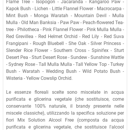
Flame Tree - Isopogon - Jacaranda - Kangaroo Paw -
Kapok Bush - Lichen - Little Flannel Flower - Macrocarpa -
Mint Bush - Monga Waratah - Mountain Devil - Mulla
Mulla - Old Man Banksia - Paw Paw - Peach-flowered Tea-
tree - Philotheca - Pink Flannel Flower - Pink Mulla Mulla -
Red Grevillea - Red Helmet Orchid - Red Lily - Red Suva
Frangipani - Rough Bluebell - She Oak - Silver Princess -
Slender Rice Flower - Southern Cross - Spinifex - Sturt
Desert Pea - Sturt Desert Rose - Sundew - Sunshine Wattle
- Sydney Rose - Tall Mulla Mulla - Tall Yellow Top - Turkey
Bush - Waratah - Wedding Bush - Wild Potato Bush -
Wisteria - Yellow Cowslip Orchid.
Le essenze floreali scelte sono miscelate in acqua
purificata e glicerina vegetale (che sostituisce, come
conservante 100% naturale, il brandy presente nelle
miscele classiche), utilizzando la specifica soluzione per
fiori Mix Solution Alcool Free (composta da acqua
purificata e glicerina vegetale, che sostituisce l'alcool