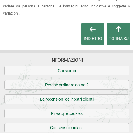
Per maggiori dettagli, vedi le
Condizioni di vendita
.
variare da persona a persona. Le immagini sono indicative e soggette a
15.06.2023
variazioni.
Ottimo
23.05.2023
INDIETRO
TORNA SU
Lo stiamo usando da un mese ma sembra già che
sortisca l'effetto richiesto dalla composizione
INFORMAZIONI
04.12.2022
Chi siamo
Ottimo!
Perchè ordinare da noi?
17.11.2022
Le recensioni dei nostri clienti
Miscela personalizzata di fiori australiani difficile da
trovare. Grazie
Privacy e cookies
Consenso cookies
03.11.2022