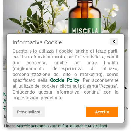
Informativa Cookie
X
Questo sito utilizza i cookie, anche di terze parti,
per il suo funzionamento, per fini statistici e, con il
tuo consenso, anche per altre finalità
(miglioramento dell'esperienza di utilizzo,
personalizzazione del sito e marketing), come
specificato nella
Cookie Policy
. Per acconsentire
all'utilizzo dei cookies, clicca sul pulsante "Accetta".
Chiudendo questa informativa, continui con le
MISCELA PERSONALIZZATA DI FIORI
impostazioni predefinite.
AUSTRALIANI ALCOOL FREE
€ 23.80
4.9 su 5
Personalizza
Accetta
Marca:
Lerboristeria.com
Linea:
Miscele personalizzate di fiori di Bach e Australiani