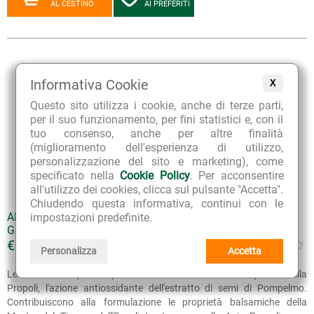
AL CESTINO
AI PREFERITI
Informativa Cookie
X
Questo sito utilizza i cookie, anche di terze parti,
per il suo funzionamento, per fini statistici e, con il
tuo consenso, anche per altre finalità
(miglioramento dell'esperienza di utilizzo,
personalizzazione del sito e marketing), come
specificato nella
Cookie Policy
. Per acconsentire
all'utilizzo dei cookies, clicca sul pulsante "Accetta".
Chiudendo questa informativa, continui con le
APIX PROPOLI CARAMELLE GUSTO BALSAMICO SENZA
impostazioni predefinite.
GLUTINE SENZA ZUCCHERO
€ 5.00
Personalizza
Accetta
Le caramelle Apix Propoli associano alle ben note qualità della
Propoli, l'azione antiossidante dell'estratto di semi di Pompelmo.
Contribuiscono alla formulazione le proprietà balsamiche della