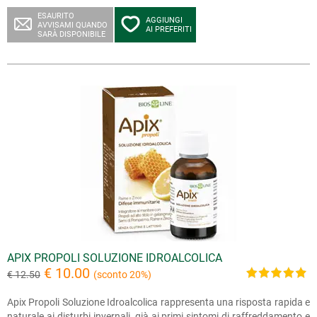
ESAURITO
AGGIUNGI
AVVISAMI QUANDO
AI PREFERITI
SARÀ DISPONIBILE
APIX PROPOLI SOLUZIONE IDROALCOLICA
€ 10.00
€ 12.50
(sconto 20%)
Apix Propoli Soluzione Idroalcolica rappresenta una risposta rapida e
naturale ai disturbi invernali, già ai primi sintomi di raffreddamento e