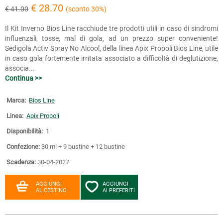
€ 28.70
€ 41.00
(sconto 30%)
Il Kit Inverno Bios Line racchiude tre prodotti utili in caso di sindromi
influenzali, tosse, mal di gola, ad un prezzo super conveniente!
Sedigola Activ Spray No Alcool, della linea Apix Propoli Bios Line, utile
in caso gola fortemente irritata associato a difficoltà di deglutizione,
associa...
Continua >>
Marca:
Bios Line
Linea:
Apix Propoli
Disponibilità:
1
Confezione:
30 ml + 9 bustine + 12 bustine
Scadenza:
30-04-2027
AGGIUNGI
AGGIUNGI
AL CESTINO
AI PREFERITI