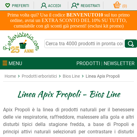
PREFERITI
ACCEDI
REGISTRATI
(
0
)
Prima volta qui? Usa il codice
BENVENUTO10
sul tuo primo
ordine, avrai un EXTRA SCONTO DEL 10% SU TUTTO,
cumulabile con gli sconti già presenti! (esclusi kit promo)
MENU
PRODOTTI
|
NEWSLETTER
Home
Prodotti erboristici
Bios Line
Linea Apix Propoli
Linea Apix Propoli - Bios Line
Apix Propoli è la linea di prodotti naturali per il benessere
delle vie respiratorie, raffreddore, malessere alla gola e altri
disturbi tipici della stagione fredda, a base di Propoli e
principi attivi naturali selezionati per contrastare i disturbi