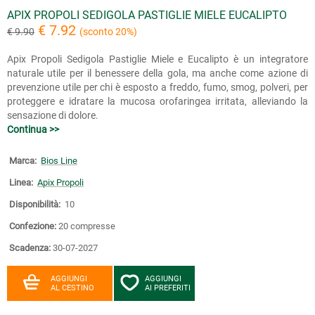
APIX PROPOLI SEDIGOLA PASTIGLIE MIELE EUCALIPTO
€ 7.92
€ 9.90
(sconto 20%)
Apix Propoli Sedigola Pastiglie Miele e Eucalipto è un integratore
naturale utile per il benessere della gola, ma anche come azione di
prevenzione utile per chi è esposto a freddo, fumo, smog, polveri, per
proteggere e idratare la mucosa orofaringea irritata, alleviando la
sensazione di dolore.
Continua >>
Marca:
Bios Line
Linea:
Apix Propoli
Disponibilità:
10
Confezione:
20 compresse
Scadenza:
30-07-2027
AGGIUNGI
AGGIUNGI
AL CESTINO
AI PREFERITI