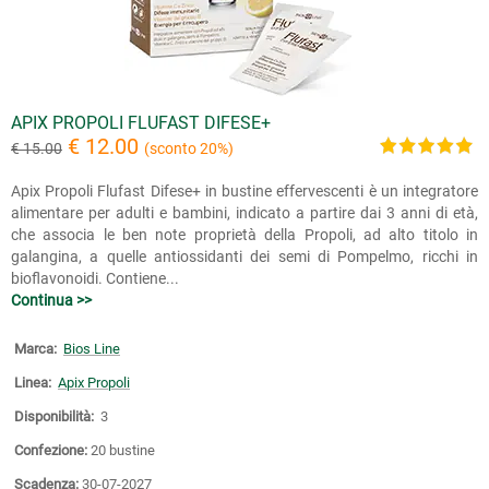
APIX PROPOLI FLUFAST DIFESE+
€ 12.00
€ 15.00
(sconto 20%)
Apix Propoli Flufast Difese+ in bustine effervescenti è un integratore
alimentare per adulti e bambini, indicato a partire dai 3 anni di età,
che associa le ben note proprietà della Propoli, ad alto titolo in
galangina, a quelle antiossidanti dei semi di Pompelmo, ricchi in
bioflavonoidi. Contiene...
Continua >>
Marca:
Bios Line
Linea:
Apix Propoli
Disponibilità:
3
Confezione:
20 bustine
Scadenza:
30-07-2027