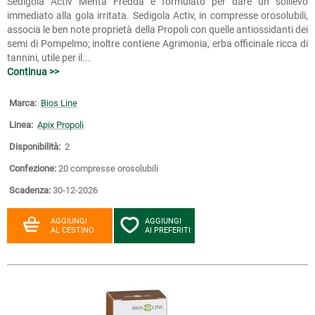
Sedigola Activ Menta Fredda è formulato per dare un sollievo
immediato alla gola irritata. Sedigola Activ, in compresse orosolubili,
associa le ben note proprietà della Propoli con quelle antiossidanti dei
semi di Pompelmo; inoltre contiene Agrimonia, erba officinale ricca di
tannini, utile per il...
Continua >>
Marca:
Bios Line
Linea:
Apix Propoli
Disponibilità:
2
Confezione:
20 compresse orosolubili
Scadenza:
30-12-2026
AGGIUNGI
AGGIUNGI
AL CESTINO
AI PREFERITI