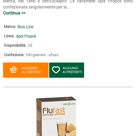
Menta, del Timo e dell'Eucalipto. Le caramelle Apix Propoli sono
confezionate singolarmente per la...
Continua >>
Marca:
Bios Line
Linea:
Apix Propoli
Disponibilità:
25
Confezione:
100 grammi - sfuso
AGGIUNGI
AGGIUNGI
AL CESTINO
AI PREFERITI